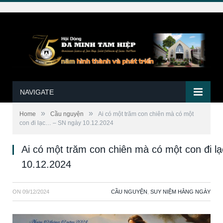
NAVIGATE
»
»
Home
Cầu nguyện
Ai có một trăm con chiên mà có một
con đi lạc… – SN ngày 10.12.2024
Ai có một trăm con chiên mà có một con đi 
10.12.2024
ON
09/12/2024
CẦU NGUYỆN
,
SUY NIỆM HẰNG NGÀY