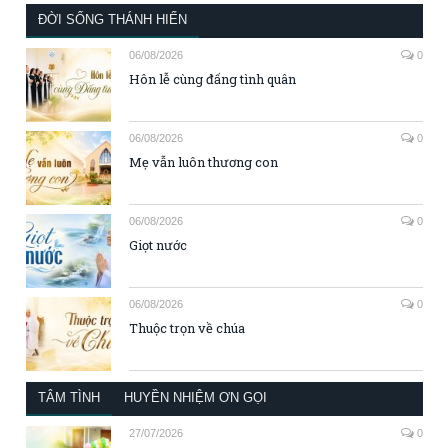
ĐỜI SỐNG THÁNH HIẾN
06/08/2026
0
Hôn lễ cùng đấng tình quân
06/08/2026
0
Mẹ vẫn luôn thương con
06/08/2026
0
Giọt nước
06/08/2026
0
Thuộc trọn về chúa
TÂM TÌNH
HUYỀN NHIỆM ƠN GỌI
27/07/2026
0