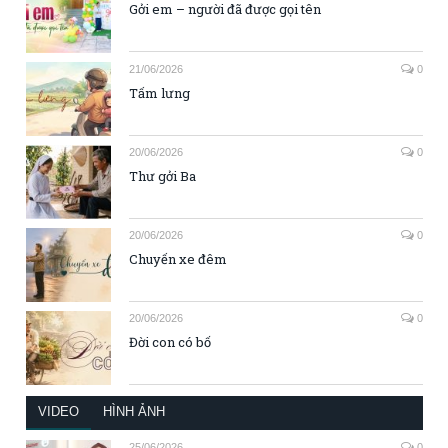
Gởi em – người đã được gọi tên
21/06/2026
0
Tấm lưng
20/06/2026
0
Thư gởi Ba
20/06/2026
0
Chuyến xe đêm
20/06/2026
0
Đời con có bố
VIDEO
HÌNH ẢNH
25/06/2026
0