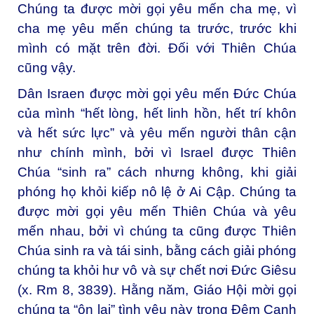
Chúng ta được mời gọi yêu mến cha mẹ, vì
cha mẹ yêu mến chúng ta trước, trước khi
mình có mặt trên đời. Đối với Thiên Chúa
cũng vậy.
Dân Israen được mời gọi yêu mến Đức Chúa
của mình “hết lòng, hết linh hồn, hết trí khôn
và hết sức lực” và yêu mến người thân cận
như chính mình, bởi vì Israel được Thiên
Chúa “sinh ra” cách nhưng không, khi giải
phóng họ khỏi kiếp nô lệ ở Ai Cập. Chúng ta
được mời gọi yêu mến Thiên Chúa và yêu
mến nhau, bởi vì chúng ta cũng được Thiên
Chúa sinh ra và tái sinh, bằng cách giải phóng
chúng ta khỏi hư vô và sự chết nơi Đức Giêsu
(x. Rm 8, 3839). Hằng năm, Giáo Hội mời gọi
chúng ta “ôn lại” tình yêu này trong Đêm Canh