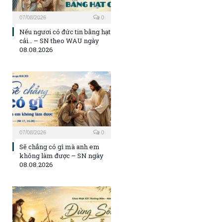
07/08/2026
0
Nếu ngươi có đức tin bằng hạt
cải… – SN theo WAU ngày
08.08.2026
07/08/2026
0
Sẽ chẳng có gì mà anh em
không làm được – SN ngày
08.08.2026