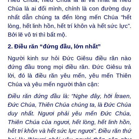
Chúa là ai đối mình, chính là con đường duy
nhất dẫn chúng ta đến lòng mến Chúa “hết
lòng, hết linh hồn, hết trí khôn và hết sức lực”.
Bởi lẽ vô tri thì bất mộ.
2. Điều răn “đứng đầu, lớn nhất”
Người kinh sư hỏi Đức Giêsu điều răn nào
đứng đầu trong mọi điều răn. Đức Giêsu trả
lời, đó là điều răn yêu mến, yêu mến Thiên
Chúa và yêu mến người thân cận:
Điều răn đứng đầu là: “Nghe đây, hỡi Ítraen,
Đức Chúa, Thiên Chúa chúng ta, là Đức Chúa
duy nhất. Ngươi phải yêu mến Đức Chúa,
Thiên Chúa của ngươi, hết lòng, hết linh hồn,
hết trí khôn và hết sức lực ngươi”. Điều răn thứ