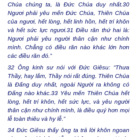
Chúa chúng ta, là Đức Chúa duy nhất.
30
Ngươi phải yêu mến Đức Chúa, Thiên Chúa
của ngươi, hết lòng, hết linh hồn, hết trí khôn
và hết sức lực ngươi.
31
Điều răn thứ hai là:
Ngươi phải yêu người thân cận như chính
mình. Chẳng có điều răn nào khác lớn hơn
các điều răn đó.”
32
Ông kinh sư nói với Đức Giêsu: “Thưa
Thầy, hay lắm, Thầy nói rất đúng. Thiên Chúa
là Đấng duy nhất, ngoài Người ra không có
Đấng nào khác.
33
Yêu mến Thiên Chúa hết
lòng, hết trí khôn, hết sức lực, và yêu người
thân cận như chính mình, là điều quý hơn mọi
lễ toàn thiêu và hy lễ.”
34
Đức Giêsu thấy ông ta trả lời khôn ngoan