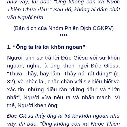
như vậy, thì bảo: “Ông không còn xa Nước
Thiên Chúa đâu! ” Sau đó, không ai dám chất
vấn Người nữa.
(Bản dịch của Nhóm Phiên Dịch CGKPV)
****
1. “Ông ta trả lời khôn ngoan”
Người kinh sư trả lời Đức Giêsu với sự khôn
ngoan, nghĩa là ông khen ngợi Đức Giêsu:
“Thưa Thầy, hay lắm, Thầy nói rất đúng!” (c.
32), và nhắc lại, chắc chắn với sự hiểu biết và
xác tín, những điều răn “đứng đầu” và “ lớn
nhất”, Người vừa nêu ra và nhấn mạnh. Vì
thế, Người khen ông:
Đức Giêsu thấy ông ta trả lời khôn ngoan như
vậy, thì bảo: “Ông không còn xa Nước Thiên