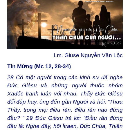
Lm. Giuse Nguyễn Văn Lộc
Tin Mừng (Mc 12, 28-34)
28
Có một người trong các kinh sư đã nghe
Đức Giêsu và những người thuộc nhóm
Xađốc tranh luận với nhau. Thấy Đức Giêsu
đối đáp hay, ông đến gần Người và hỏi: “Thưa
Thầy, trong mọi điều răn, điều răn nào đứng
đầu? ”
29
Đức Giêsu trả lời: “Điều răn đứng
đầu là: Nghe đây, hỡi Ítraen, Đức Chúa, Thiên