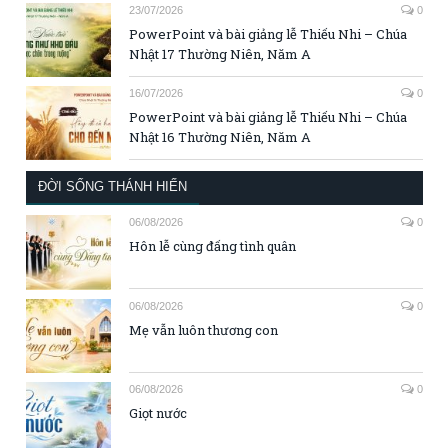
23/07/2026
0
PowerPoint và bài giảng lễ Thiếu Nhi – Chúa
Nhật 17 Thường Niên, Năm A
16/07/2026
0
PowerPoint và bài giảng lễ Thiếu Nhi – Chúa
Nhật 16 Thường Niên, Năm A
ĐỜI SỐNG THÁNH HIẾN
06/08/2026
0
Hôn lễ cùng đấng tình quân
06/08/2026
0
Mẹ vẫn luôn thương con
06/08/2026
0
Giọt nước