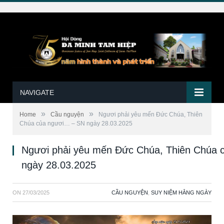
NAVIGATE
»
»
Home
Cầu nguyện
Ngươi phải yêu mến Đức Chúa, Thiên
Chúa của ngươi… – SN ngày 28.03.2025
Ngươi phải yêu mến Đức Chúa, Thiên Chúa
ngày 28.03.2025
ON
27/03/2025
CẦU NGUYỆN
,
SUY NIỆM HẰNG NGÀY