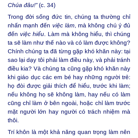
Chúa đâu!”
(c. 34)
Trong đời sống đức tin, chúng ta thường chỉ
nhấn mạnh đến
việc làm
, mà không chú ý đủ
đến
việc hiểu
. Làm mà không hiểu, thì chúng
ta sẽ làm như thế nào và có làm được không?
Chính chúng ta đã từng gặp khó khăn này: tại
sao lại dạy tôi phải làm điều này, và phải tránh
điều kia? Và chúng ta cũng gặp khó khăn này
khi giáo dục các em bé hay những người trẻ:
họ đòi được giải thích để hiểu, trước khi làm;
nếu không họ sẽ không làm, hay nếu có làm
cũng chỉ làm ở bên ngoài, hoặc chỉ làm trước
mặt người lớn hay người có trách nhiệm mà
thôi.
Trí khôn là một khả năng quan trọng làm nên