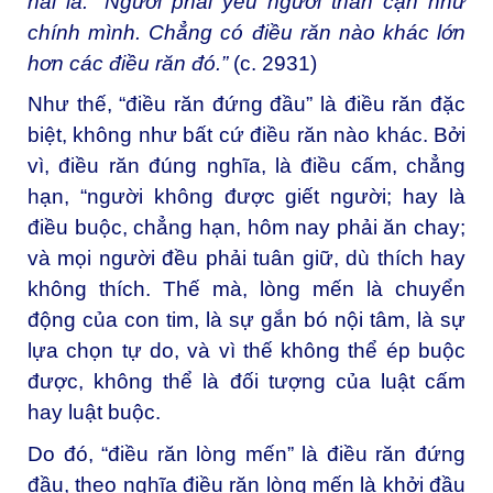
hai là: “Ngươi phải yêu người thân cận như
chính mình. Chẳng có điều răn nào khác lớn
hơn các điều răn đó.”
(c. 2931)
Như thế, “điều răn đứng đầu” là điều răn đặc
biệt, không như bất cứ điều răn nào khác. Bởi
vì, điều răn đúng nghĩa, là điều cấm, chẳng
hạn, “người không được giết người; hay là
điều buộc, chẳng hạn, hôm nay phải ăn chay;
và mọi người đều phải tuân giữ, dù thích hay
không thích. Thế mà, lòng mến là chuyển
động của con tim, là sự gắn bó nội tâm, là sự
lựa chọn tự do, và vì thế không thể ép buộc
được, không thể là đối tượng của luật cấm
hay luật buộc.
Do đó, “điều răn lòng mến” là điều răn đứng
đầu, theo nghĩa điều răn lòng mến là khởi đầu