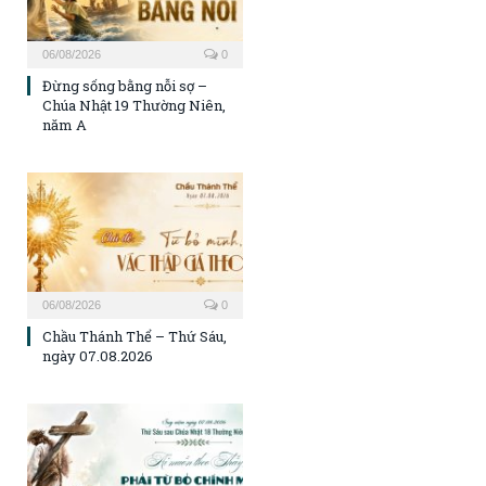
06/08/2026
0
Đừng sống bằng nỗi sợ –
Chúa Nhật 19 Thường Niên,
năm A
06/08/2026
0
Chầu Thánh Thể – Thứ Sáu,
ngày 07.08.2026