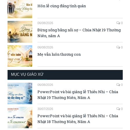
Hôn lễ cùng đấng tình quân
06/08/2026
0
Đừng sống bằng nỗi sợ – Chúa Nhật 19 Thường
Niên, năm A
06/08/2026
0
Mẹ vẫn luôn thương con
MỤC VỤ GIÁO XỨ
06/08/2026
0
PowerPoint và bài giảng lễ Thiếu Nhi – Chúa
Nhật 19 Thường Niên, Năm A
30/07/2026
0
PowerPoint và bài giảng lễ Thiếu Nhi – Chúa
Nhật 18 Thường Niên, Năm A