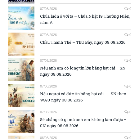
07/08/2026
0
Chúa luôn ở với ta – Chúa Nhật 19 Thường Niên,
năm A
07/08/2026
0
Chầu Thánh Thể – Thứ Bảy, ngày 08.08.2026
07/08/2026
0
Nếu anh em có lòng tin lớn bằng hạt cải – SN
ngày 08.08.2026
07/08/2026
0
Nếu ngươi có đức tin bằng hạt cải… – SN theo
WAU ngày 08.08.2026
07/08/2026
0
Sẽ chẳng có gì mà anh em không làm được –
SN ngày 08.08.2026
06/08/2026
0