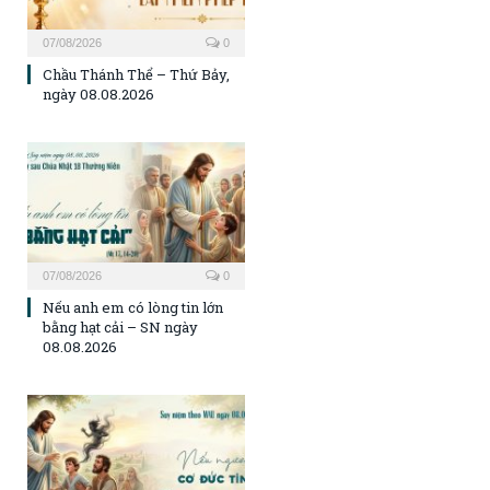
07/08/2026
0
Chầu Thánh Thể – Thứ Bảy,
ngày 08.08.2026
07/08/2026
0
Nếu anh em có lòng tin lớn
bằng hạt cải – SN ngày
08.08.2026