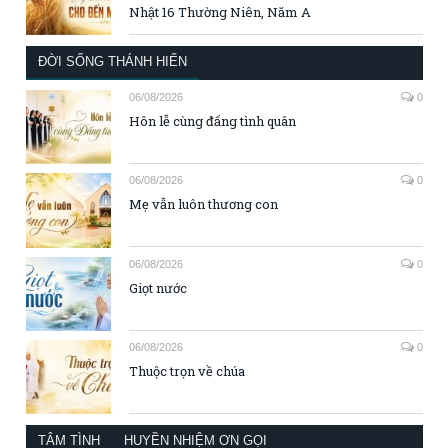
Nhật 16 Thường Niên, Năm A
ĐỜI SỐNG THÁNH HIẾN
06/08/2026
0
Hôn lễ cùng đấng tình quân
06/08/2026
0
Mẹ vẫn luôn thương con
06/08/2026
0
Giọt nước
06/08/2026
0
Thuộc trọn về chúa
TÂM TÌNH
HUYỀN NHIỆM ƠN GỌI