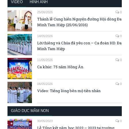
VIDEO
HÌNH ẢNH
25/06/2026
0
Thánh lễ Cung hiến Nguyện đường Hội dòng Đa
Minh Tam Hiệp (25/06/2016)
14/05/2026
0
Lời thiêng và Chúa đã yêu con – Ca đoàn HD. Đa
Minh Tam Hiệp
11/05/2026
0
Ca khúc: 75 năm Hồng Ân
06/05/2026
0
Video: Tiếng lòng bên mộ tiền nhân
GIÁO DỤC MẦM NON
30/05/2023
0
Lễ Tổng kết năm học 2022 – 2023 tại trường