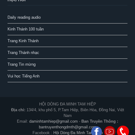
Daily reading audio
Kinh Thánh 100 tuần
Trang Kinh Thánh
Trang Thánh nhạc
Trang Tin mừng
Vui học Tiếng Anh
HỘI DÒNG ĐA MINH TAM HIỆP
Địa chỉ:
134/4, khu phố 5, P.Tam Hiệp, Biên Hòa, Đồng Nai, Việt
Nam
Email:
daminhtamhiep@gmail.com
-
Ban Truyền Thông :
bantruyenthongdmth@gmail.com
Facebook :
Hội Dòng Đa Minh Tam Hiệp