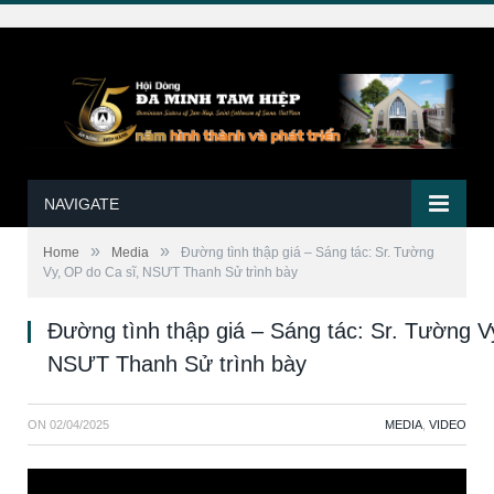
NAVIGATE
»
»
Home
Media
Đường tình thập giá – Sáng tác: Sr. Tường
Vy, OP do Ca sĩ, NSƯT Thanh Sử trình bày
Đường tình thập giá – Sáng tác: Sr. Tường V
NSƯT Thanh Sử trình bày
ON
02/04/2025
MEDIA
,
VIDEO