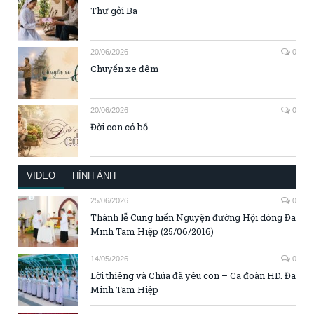
Thư gởi Ba
20/06/2026
0
Chuyến xe đêm
20/06/2026
0
Đời con có bố
VIDEO
HÌNH ẢNH
25/06/2026
0
Thánh lễ Cung hiến Nguyện đường Hội dòng Đa
Minh Tam Hiệp (25/06/2016)
14/05/2026
0
Lời thiêng và Chúa đã yêu con – Ca đoàn HD. Đa
Minh Tam Hiệp