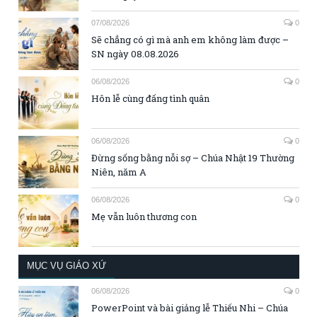
07/08/2026
0
Sẽ chẳng có gì mà anh em không làm được –
SN ngày 08.08.2026
06/08/2026
0
Hôn lễ cùng đấng tình quân
06/08/2026
0
Đừng sống bằng nỗi sợ – Chúa Nhật 19 Thường
Niên, năm A
06/08/2026
0
Mẹ vẫn luôn thương con
MỤC VỤ GIÁO XỨ
06/08/2026
0
PowerPoint và bài giảng lễ Thiếu Nhi – Chúa