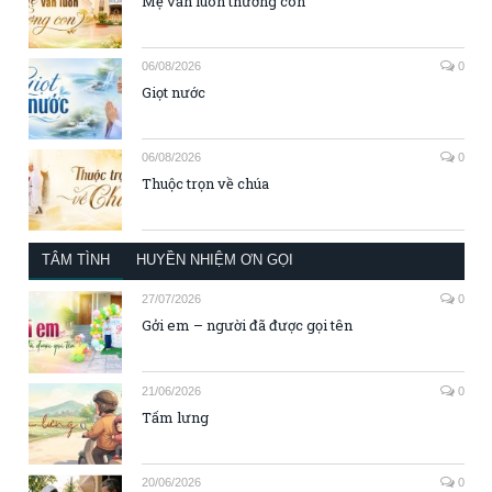
Mẹ vẫn luôn thương con
06/08/2026
0
Giọt nước
06/08/2026
0
Thuộc trọn về chúa
TÂM TÌNH
HUYỀN NHIỆM ƠN GỌI
27/07/2026
0
Gởi em – người đã được gọi tên
21/06/2026
0
Tấm lưng
20/06/2026
0