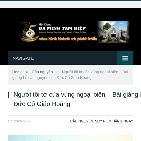
NAVIGATE
»
»
Home
Cầu nguyện
Người tôi tớ của vùng ngoại biên – Bài
giảng Lễ cầu nguyện cho Đức Cố Giáo Hoàng
Người tôi tớ của vùng ngoại biên – Bài giản
Đức Cố Giáo Hoàng
ON
23/04/2025
CẦU NGUYỆN
,
SUY NIỆM HẰNG NGÀY