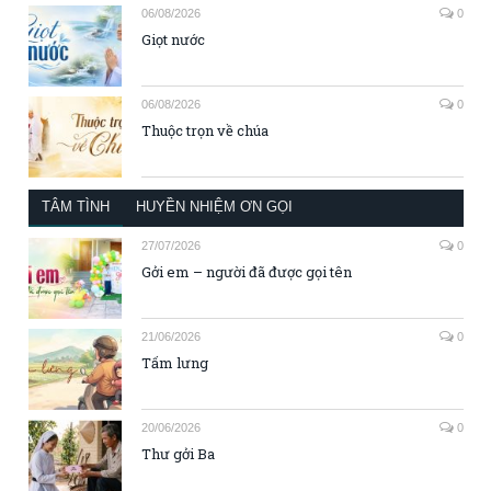
06/08/2026
0
Giọt nước
06/08/2026
0
Thuộc trọn về chúa
TÂM TÌNH
HUYỀN NHIỆM ƠN GỌI
27/07/2026
0
Gởi em – người đã được gọi tên
21/06/2026
0
Tấm lưng
20/06/2026
0
Thư gởi Ba