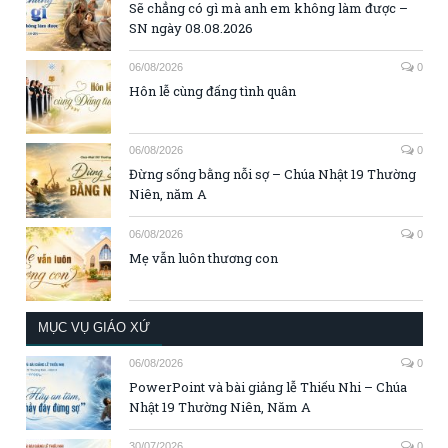
Sẽ chẳng có gì mà anh em không làm được –
SN ngày 08.08.2026
06/08/2026
0
Hôn lễ cùng đấng tình quân
06/08/2026
0
Đừng sống bằng nỗi sợ – Chúa Nhật 19 Thường
Niên, năm A
06/08/2026
0
Mẹ vẫn luôn thương con
MỤC VỤ GIÁO XỨ
06/08/2026
0
PowerPoint và bài giảng lễ Thiếu Nhi – Chúa
Nhật 19 Thường Niên, Năm A
30/07/2026
0