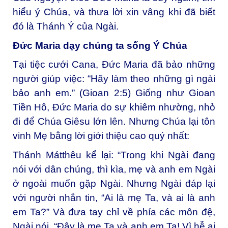
hiểu ý Chúa, và thưa lời xin vâng khi đã biết
đó là Thánh Ý của Ngài.
Đức Maria dạy chúng ta sống Ý Chúa
Tại tiệc cưới Cana, Đức Maria đã bảo những
người giúp việc: “Hãy làm theo những gì ngài
bảo anh em.” (Gioan 2:5) Giống như Gioan
Tiền Hô, Đức Maria do sự khiêm nhường, nhỏ
đi để Chúa Giêsu lớn lên. Nhưng Chúa lại tôn
vinh Mẹ bằng lời giới thiệu cao quý nhất:
Thánh Mátthêu kể lại: “Trong khi Ngài đang
nói với dân chúng, thì kìa, mẹ và anh em Ngài
ở ngoài muốn gặp Ngài. Nhưng Ngài đáp lại
với người nhắn tin, “Ai là mẹ Ta, và ai là anh
em Ta?” Và đưa tay chỉ về phía các môn đệ,
Ngài nói, “Đây là mẹ Ta và anh em Ta! Vì hễ ai