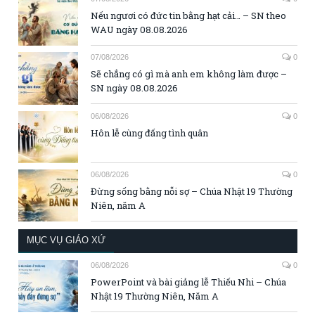
Nếu ngươi có đức tin bằng hạt cải… – SN theo
WAU ngày 08.08.2026
07/08/2026
0
Sẽ chẳng có gì mà anh em không làm được –
SN ngày 08.08.2026
06/08/2026
0
Hôn lễ cùng đấng tình quân
06/08/2026
0
Đừng sống bằng nỗi sợ – Chúa Nhật 19 Thường
Niên, năm A
MỤC VỤ GIÁO XỨ
06/08/2026
0
PowerPoint và bài giảng lễ Thiếu Nhi – Chúa
Nhật 19 Thường Niên, Năm A