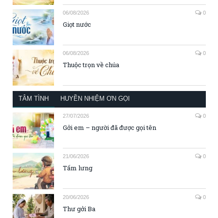
06/08/2026
0
Giọt nước
06/08/2026
0
Thuộc trọn về chúa
TÂM TÌNH
HUYỀN NHIỆM ƠN GỌI
27/07/2026
0
Gởi em – người đã được gọi tên
21/06/2026
0
Tấm lưng
20/06/2026
0
Thư gởi Ba