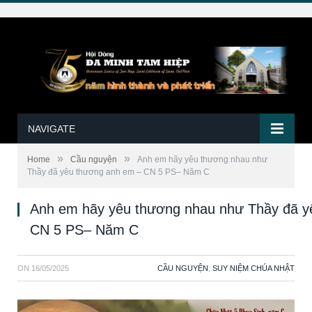
NAVIGATE
»
»
Home
Cầu nguyện
Anh em hãy yêu thương nhau như
Thầy đã yêu thương anh em – CN 5 PS– Năm C
Anh em hãy yêu thương nhau như Thầy đã y
CN 5 PS– Năm C
ON
16/05/2025
CẦU NGUYỆN
,
SUY NIỆM CHÚA NHẬT