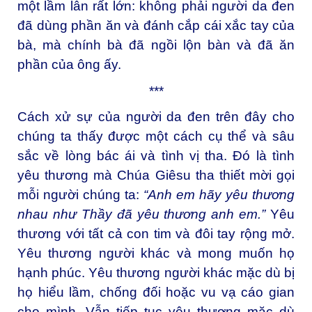
một lầm lẫn rất lớn: không phải người da đen
đã dùng phần ăn và đánh cắp cái xắc tay của
bà, mà chính bà đã ngồi lộn bàn và đã ăn
phần của ông ấy.
***
Cách xử sự của người da đen trên đây cho
chúng ta thấy được một cách cụ thể và sâu
sắc về lòng bác ái và tình vị tha. Đó là tình
yêu thương mà Chúa Giêsu tha thiết mời gọi
mỗi người chúng ta:
“Anh em hãy yêu thương
nhau như Thầy đã yêu thương anh em.”
Yêu
thương với tất cả con tim và đôi tay rộng mở.
Yêu thương người khác và mong muốn họ
hạnh phúc. Yêu thương người khác mặc dù bị
họ hiểu lầm, chống đối hoặc vu vạ cáo gian
cho mình. Vẫn tiếp tục yêu thương mặc dù