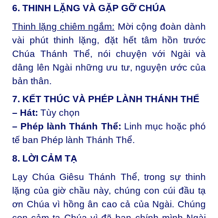
6. THINH LẶNG VÀ GẶP GỠ CHÚA
Thinh lặng chiêm ngắm:
Mời cộng đoàn dành
vài phút thinh lặng, đặt hết tâm hồn trước
Chúa Thánh Thể, nói chuyện với Ngài và
dâng lên Ngài những ưu tư, nguyện ước của
bản thân.
7. KẾT THÚC VÀ PHÉP LÀNH THÁNH THỂ
– Hát:
Tùy chọn
– Phép lành Thánh Thể:
Linh mục hoặc phó
tế ban Phép lành Thánh Thể.
8. LỜI CẢM TẠ
Lạy Chúa Giêsu Thánh Thể, trong sự thinh
lặng của giờ chầu này, chúng con cúi đầu tạ
ơn Chúa vì hồng ân cao cả của Ngài. Chúng
con cảm tạ Chúa vì đã ban chính mình Ngài