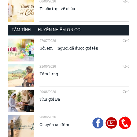
06/08/2026
0
Thuộc trọn về chúa
TÂM TÌNH
HUYỀN NHIỆM ƠN GỌI
27/07/2026
0
Gởi em – người đã được gọi tên
21/06/2026
0
Tấm lưng
20/06/2026
0
Thư gởi Ba
20/06/2026
0
Chuyến xe đêm