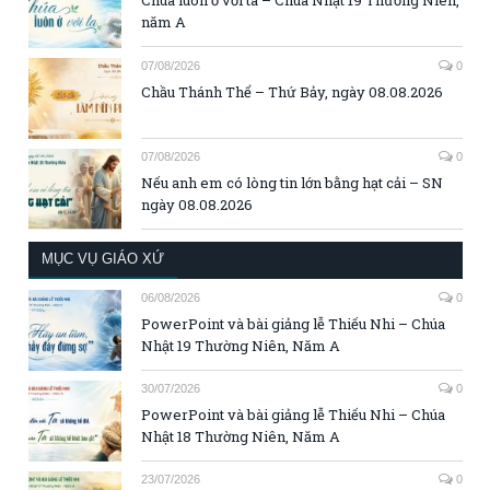
Chúa luôn ở với ta – Chúa Nhật 19 Thường Niên,
năm A
07/08/2026
0
Chầu Thánh Thể – Thứ Bảy, ngày 08.08.2026
07/08/2026
0
Nếu anh em có lòng tin lớn bằng hạt cải – SN
ngày 08.08.2026
MỤC VỤ GIÁO XỨ
06/08/2026
0
PowerPoint và bài giảng lễ Thiếu Nhi – Chúa
Nhật 19 Thường Niên, Năm A
30/07/2026
0
PowerPoint và bài giảng lễ Thiếu Nhi – Chúa
Nhật 18 Thường Niên, Năm A
23/07/2026
0