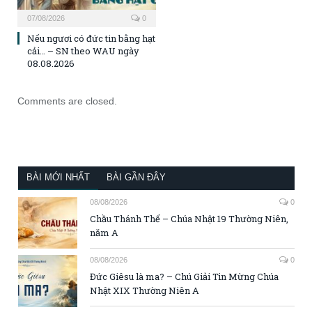
07/08/2026
0
Nếu ngươi có đức tin bằng hạt
cải… – SN theo WAU ngày
08.08.2026
Comments are closed.
BÀI MỚI NHẤT
BÀI GẦN ĐÂY
08/08/2026
0
Chầu Thánh Thể – Chúa Nhật 19 Thường Niên,
năm A
08/08/2026
0
Đức Giêsu là ma? – Chú Giải Tin Mừng Chúa
Nhật XIX Thường Niên A