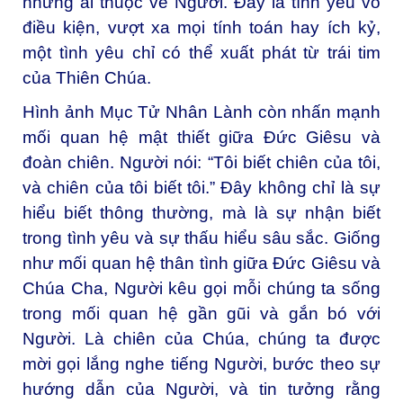
những ai thuộc về Người. Đây là tình yêu vô
điều kiện, vượt xa mọi tính toán hay ích kỷ,
một tình yêu chỉ có thể xuất phát từ trái tim
của Thiên Chúa.
Hình ảnh Mục Tử Nhân Lành còn nhấn mạnh
mối quan hệ mật thiết giữa Đức Giêsu và
đoàn chiên. Người nói: “Tôi biết chiên của tôi,
và chiên của tôi biết tôi.” Đây không chỉ là sự
hiểu biết thông thường, mà là sự nhận biết
trong tình yêu và sự thấu hiểu sâu sắc. Giống
như mối quan hệ thân tình giữa Đức Giêsu và
Chúa Cha, Người kêu gọi mỗi chúng ta sống
trong mối quan hệ gần gũi và gắn bó với
Người. Là chiên của Chúa, chúng ta được
mời gọi lắng nghe tiếng Người, bước theo sự
hướng dẫn của Người, và tin tưởng rằng