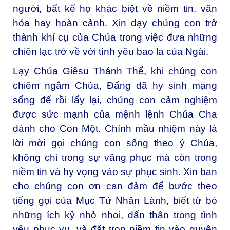
người, bất kể họ khác biệt về niềm tin, văn
hóa hay hoàn cảnh. Xin dạy chúng con trở
thành khí cụ của Chúa trong việc đưa những
chiên lạc trở về với tình yêu bao la của Ngài.
Lạy Chúa Giêsu Thánh Thể, k
hi chúng con
chiêm ngắm Chúa, Đấng đã hy sinh mạng
sống để rồi lấy lại, chúng con cảm nghiệm
được sức mạnh của mệnh lệnh Chúa Cha
dành cho Con Một. Chính mầu nhiệm này là
lời mời gọi chúng con sống theo ý Chúa,
không chỉ trong sự vâng phục mà còn trong
niềm tin và hy vọng vào sự phục sinh. Xin ban
cho chúng con ơn can đảm để bước theo
tiếng gọi của Mục Tử Nhân Lành, biết từ bỏ
những ích kỷ nhỏ nhoi, dấn thân trong tình
yêu phục vụ, và đặt trọn niềm tin vào quyền