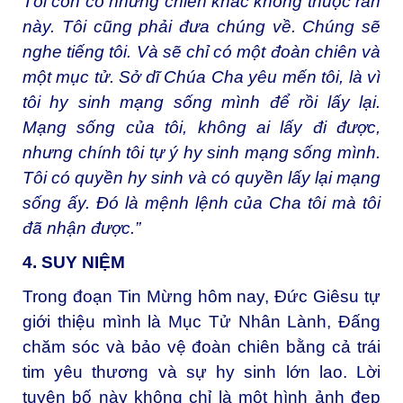
Tôi còn có những chiên khác không thuộc ràn
này. Tôi cũng phải đưa chúng về. Chúng sẽ
nghe tiếng tôi. Và sẽ chỉ có một đoàn chiên và
một mục tử. Sở dĩ Chúa Cha yêu mến tôi, là vì
tôi hy sinh mạng sống mình để rồi lấy lại.
Mạng sống của tôi, không ai lấy đi được,
nhưng chính tôi tự ý hy sinh mạng sống mình.
Tôi có quyền hy sinh và có quyền lấy lại mạng
sống ấy. Đó là mệnh lệnh của Cha tôi mà tôi
đã nhận được.”
4. SUY NIỆM
Trong đoạn Tin Mừng hôm nay, Đức Giêsu tự
giới thiệu mình là Mục Tử Nhân Lành, Đấng
chăm sóc và bảo vệ đoàn chiên bằng cả trái
tim yêu thương và sự hy sinh lớn lao. Lời
tuyên bố này không chỉ là một hình ảnh đẹp