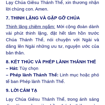
Lạy Chúa Giêsu Thánh Thể, xin thương nhận
lời chúng con. Amen.
7. THINH LẶNG VÀ GẶP GỠ CHÚA
Thinh lặng chiêm ngắm:
Mời cộng đoàn dành
vài phút thinh lặng, đặt hết tâm hồn trước
Chúa Thánh Thể, nói chuyện với Ngài và
dâng lên Ngài những ưu tư, nguyện ước của
bản thân.
8. KẾT THÚC VÀ PHÉP LÀNH THÁNH THỂ
– Hát:
Tùy chọn
– Phép lành Thánh Thể:
Linh mục hoặc phó
tế ban Phép lành Thánh Thể.
9. LỜI CẢM TẠ
Lạy Chúa Giêsu Thánh Thể, t
rong ánh sáng