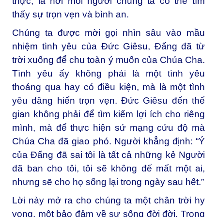
thực, là nơi mỗi người chúng ta có thể tìm
thấy sự trọn vẹn và bình an.
Chúng ta được mời gọi nhìn sâu vào mầu
nhiệm tình yêu của Đức Giêsu, Đấng đã từ
trời xuống để chu toàn ý muốn của Chúa Cha.
Tình yêu ấy không phải là một tình yêu
thoáng qua hay có điều kiện, mà là một tình
yêu dâng hiến trọn vẹn. Đức Giêsu đến thế
gian không phải để tìm kiếm lợi ích cho riêng
mình, mà để thực hiện sứ mạng cứu độ mà
Chúa Cha đã giao phó. Người khẳng định: “Ý
của Đấng đã sai tôi là tất cả những kẻ Người
đã ban cho tôi, tôi sẽ không để mất một ai,
nhưng sẽ cho họ sống lại trong ngày sau hết.”
Lời này mở ra cho chúng ta một chân trời hy
vọng, một bảo đảm về sự sống đời đời. Trong