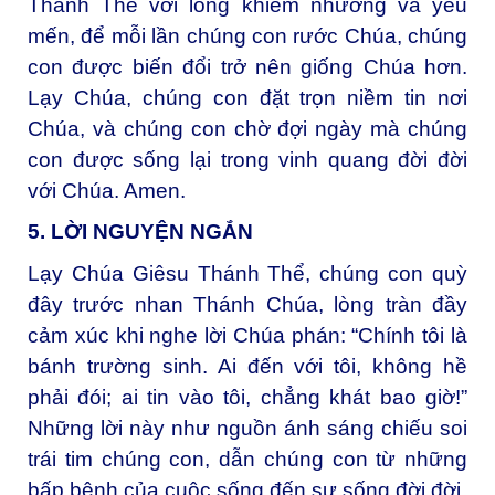
Thánh Thể với lòng khiêm nhường và yêu
mến, để mỗi lần chúng con rước Chúa, chúng
con được biến đổi trở nên giống Chúa hơn.
Lạy Chúa, chúng con đặt trọn niềm tin nơi
Chúa, và chúng con chờ đợi ngày mà chúng
con được sống lại trong vinh quang đời đời
với Chúa. Amen.
5. LỜI NGUYỆN NGẮN
Lạy Chúa Giêsu Thánh Thể, c
húng con quỳ
đây trước nhan Thánh Chúa, lòng tràn đầy
cảm xúc khi nghe lời Chúa phán: “Chính tôi là
bánh trường sinh. Ai đến với tôi, không hề
phải đói; ai tin vào tôi, chẳng khát bao giờ!”
Những lời này như nguồn ánh sáng chiếu soi
trái tim chúng con, dẫn chúng con từ những
bấp bênh của cuộc sống đến sự sống đời đời.