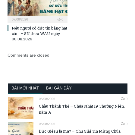
07/08/2026
0
Nếu ngươi có đức tin bằng hạt
cải… – SN theo WAU ngày
08.08.2026
Comments are closed.
BÀI MỚI NHẤT
BÀI GẦN ĐÂY
08/08/2026
0
Chầu Thánh Thể – Chúa Nhật 19 Thường Niên,
năm A
08/08/2026
0
Đức Giêsu là ma? – Chú Giải Tin Mừng Chúa