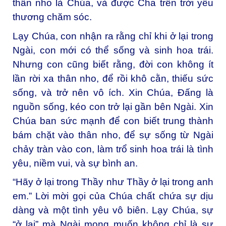
thân nho là Chúa, và được Cha trên trời yêu
thương chăm sóc.
Lạy Chúa, con nhận ra rằng chỉ khi ở lại trong
Ngài, con mới có thể sống và sinh hoa trái.
Nhưng con cũng biết rằng, đời con không ít
lần rời xa thân nho, để rồi khô cằn, thiếu sức
sống, và trở nên vô ích. Xin Chúa, Đấng là
nguồn sống, kéo con trở lại gần bên Ngài. Xin
Chúa ban sức mạnh để con biết trung thành
bám chặt vào thân nho, để sự sống từ Ngài
chảy tràn vào con, làm trổ sinh hoa trái là tình
yêu, niềm vui, và sự bình an.
“Hãy ở lại trong Thầy như Thầy ở lại trong anh
em.” Lời mời gọi của Chúa chất chứa sự dịu
dàng và một tình yêu vô biên. Lạy Chúa, sự
“ở lại” mà Ngài mong muốn không chỉ là sự