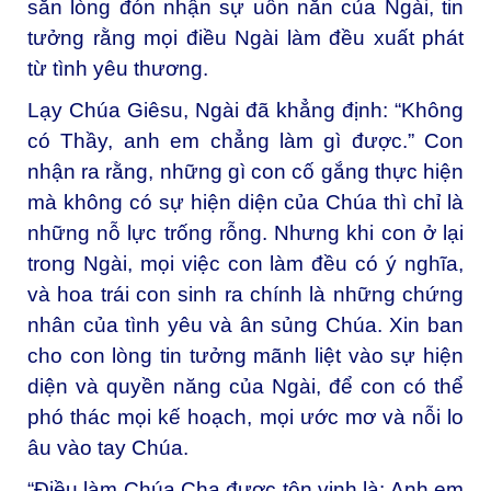
sẵn lòng đón nhận sự uốn nắn của Ngài, tin
tưởng rằng mọi điều Ngài làm đều xuất phát
từ tình yêu thương.
Lạy Chúa Giêsu, Ngài đã khẳng định: “Không
có Thầy, anh em chẳng làm gì được.” Con
nhận ra rằng, những gì con cố gắng thực hiện
mà không có sự hiện diện của Chúa thì chỉ là
những nỗ lực trống rỗng. Nhưng khi con ở lại
trong Ngài, mọi việc con làm đều có ý nghĩa,
và hoa trái con sinh ra chính là những chứng
nhân của tình yêu và ân sủng Chúa. Xin ban
cho con lòng tin tưởng mãnh liệt vào sự hiện
diện và quyền năng của Ngài, để con có thể
phó thác mọi kế hoạch, mọi ước mơ và nỗi lo
âu vào tay Chúa.
“Điều làm Chúa Cha được tôn vinh là: Anh em