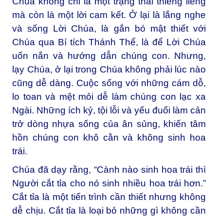
Chúa không chỉ là một trạng thái thiêng liêng
mà còn là một lời cam kết. Ở lại là lắng nghe
và sống Lời Chúa, là gắn bó mật thiết với
Chúa qua Bí tích Thánh Thể, là để Lời Chúa
uốn nắn và hướng dẫn chúng con. Nhưng,
lạy Chúa, ở lại trong Chúa không phải lúc nào
cũng dễ dàng. Cuộc sống với những cám dỗ,
lo toan và mệt mỏi dễ làm chúng con lạc xa
Ngài. Những ích kỷ, tội lỗi và yếu đuối làm cản
trở dòng nhựa sống của ân sủng, khiến tâm
hồn chúng con khô cằn và không sinh hoa
trái.
Chúa đã dạy rằng, “Cành nào sinh hoa trái thì
Người cắt tỉa cho nó sinh nhiều hoa trái hơn.”
Cắt tỉa là một tiến trình cần thiết nhưng không
dễ chịu. Cắt tỉa là loại bỏ những gì không cần