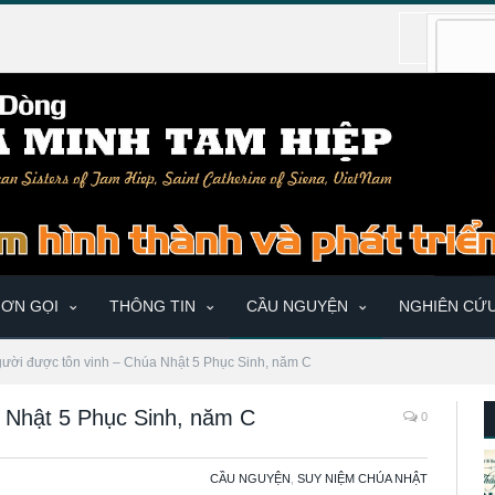
ƠN GỌI
THÔNG TIN
CẦU NGUYỆN
NGHIÊN CỨ
ười được tôn vinh – Chúa Nhật 5 Phục Sinh, năm C
 Nhật 5 Phục Sinh, năm C
0
CẦU NGUYỆN
,
SUY NIỆM CHÚA NHẬT