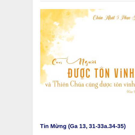
Tin Mừng
(Ga 13, 31-33a.34-35)