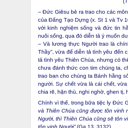
(T
– Đức Giêsu bẻ ra trao cho các môn
của Đấng Tạo Dựng (x. St 1 và Tv 1
với kinh nghiệm sống và đức tin h
nuôi sống, qua đó diễn tả ý muốn duy
– Và lương thực Người trao là chí
Thầy”, vừa để diễn tả tình yêu đến 
tả tình yêu Thiên Chúa, nhưng có th
chưa đánh thức con tim chúng ta, c
trao ban cho chúng ta Bánh hằng s
người. Sự chết vừa là cái chết, vừa
chia rẽ, hận thù, nghi nghờ, ghen tị,
Chính vì thế, trong bữa tiệc ly Đức G
và Thiên Chúa cũng được tôn vinh n
Người, thì Thiên Chúa cũng sẽ tôn v
tôn vinh Người”
(Ga 13, 3132).