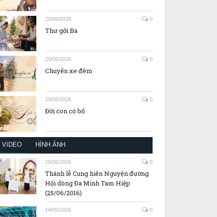
20/06/2026
0
Thư gởi Ba
20/06/2026
0
Chuyến xe đêm
20/06/2026
0
Đời con có bố
VIDEO
HÌNH ẢNH
25/06/2026
0
Thánh lễ Cung hiến Nguyện đường
Hội dòng Đa Minh Tam Hiệp
(25/06/2016)
14/05/2026
0