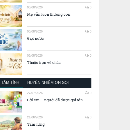
06/08/2026
0
Mẹ vẫn luôn thương con
06/08/2026
0
Giọt nước
06/08/2026
0
Thuộc trọn về chúa
TÂM TÌNH
HUYỀN NHIỆM ƠN GỌI
27/07/2026
0
Gởi em – người đã được gọi tên
21/06/2026
0
Tấm lưng