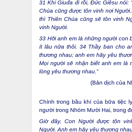
31
Khi Giuđa đi rồi, Đức Giêsu nói:
Chúa cũng được tôn vinh nơi Người.
thì Thiên Chúa cũng sẽ tôn vinh N
vinh Người.
33
Hỡi anh em là những người con b
ít lâu nữa thôi.
34
Thầy ban cho an
thương nhau; anh em hãy yêu thươ
Mọi người sẽ nhận biết anh em là
lòng yêu thương nhau.”
(Bản dịch của 
Chính trong bầu khí của bữa tiệc 
người trong Nhóm Mười Hai, trong đ
Giờ đây, Con Người được tôn vin
Người.
Anh em hãy yêu thương nha