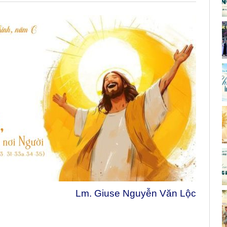
Lm. Giuse Nguyễn Văn Lộc