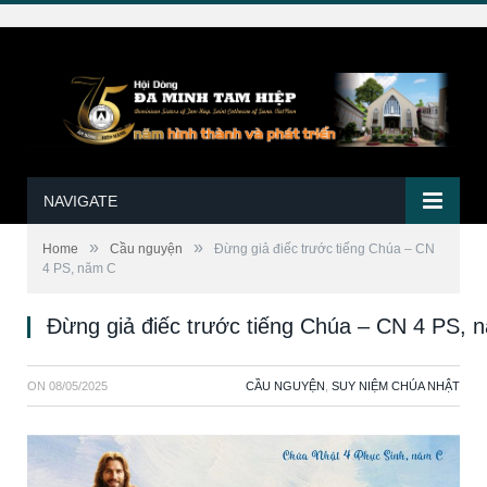
NAVIGATE
»
»
Home
Cầu nguyện
Đừng giả điếc trước tiếng Chúa – CN
4 PS, năm C
Đừng giả điếc trước tiếng Chúa – CN 4 PS, 
ON
08/05/2025
CẦU NGUYỆN
,
SUY NIỆM CHÚA NHẬT