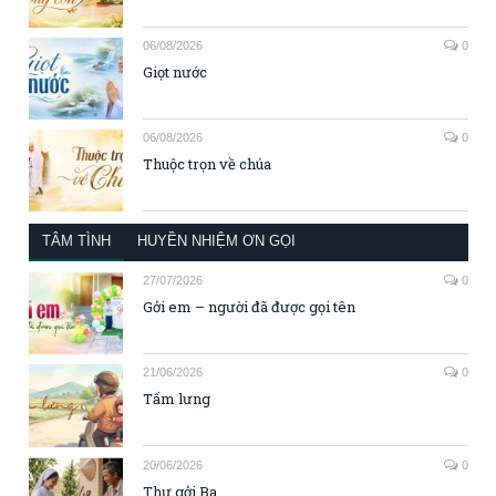
06/08/2026
0
Giọt nước
06/08/2026
0
Thuộc trọn về chúa
TÂM TÌNH
HUYỀN NHIỆM ƠN GỌI
27/07/2026
0
Gởi em – người đã được gọi tên
21/06/2026
0
Tấm lưng
20/06/2026
0
Thư gởi Ba