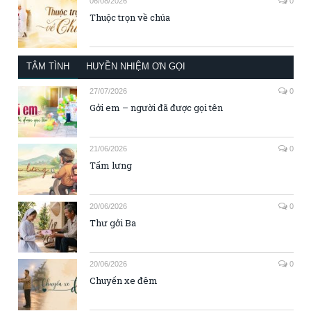
06/08/2026
0
Thuộc trọn về chúa
TÂM TÌNH
HUYỀN NHIỆM ƠN GỌI
27/07/2026
0
Gởi em – người đã được gọi tên
21/06/2026
0
Tấm lưng
20/06/2026
0
Thư gởi Ba
20/06/2026
0
Chuyến xe đêm