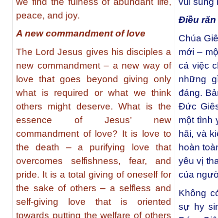
we find the fulness of abundant life,
vui sung
peace, and joy.
Điều răn
A new commandment of love
Chúa Giê
The Lord Jesus gives his disciples a
mới – mộ
new commandment – a new way of
cả việc c
love that goes beyond giving only
những g
what is required or what we think
đáng. Bả
others might deserve. What is the
Ðức Giês
essence of Jesus’ new
một tình 
commandment of love? It is love to
hãi, và k
the death – a purifying love that
hoàn toàn
overcomes selfishness, fear, and
yêu vị th
pride. It is a total giving of oneself for
của người
the sake of others – a selfless and
Không có
self-giving love that is oriented
sự hy si
towards putting the welfare of others