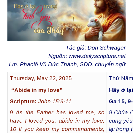
Tác giả: Don Schwager
Nguồn:
www.dailyscripture.net
Lm. Phaolô Vũ Đức Thành, SDD. chuyển ngữ
Thursday, May 22, 2025
Thứ Năm,
“Abide in my love”
Hãy ở lạ
Scripture:
John 15:9-11
Ga 15, 9
9 As the Father has loved me, so
9
Chúa C
have I loved you; abide in my love.
cũng yêu
10 If you keep my commandments,
lại trong