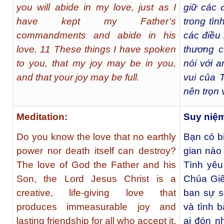
you will abide in my love, just as I
giữ các 
have kept my Father’s
trong tì
commandments and abide in his
các điều 
love. 11 These things I have spoken
thương c
to you, that my joy may be in you,
nói với 
and that your joy may be full.
vui của 
nên trọn 
Meditation:
Suy niệ
Do you know the love that no earthly
Bạn có b
power nor death itself can destroy?
gian nào 
The love of God the Father and his
Tình yê
Son, the Lord Jesus Christ is a
Chúa Giê
creative, life-giving love that
ban sự s
produces immeasurable joy and
và tình 
lasting friendship for all who accept it.
ai đón n