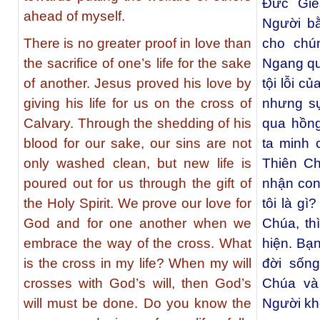
Ðức Giê
ahead of myself.
Người b
There is no greater proof in love than
cho chú
the sacrifice of one’s life for the sake
Ngang qu
of another. Jesus proved his love by
tội lỗi c
giving his life for us on the cross of
nhưng s
Calvary. Through the shedding of his
qua hồn
blood for our sake, our sins are not
ta minh 
only washed clean, but new life is
Thiên C
poured out for us through the gift of
nhận con
the Holy Spirit. We prove our love for
tôi là gì
God and for one another when we
Chúa, th
embrace the way of the cross. What
hiện. Bạn
is the cross in my life? When my will
đời sốn
crosses with God’s will, then God’s
Chúa và
will must be done. Do you know the
Người k