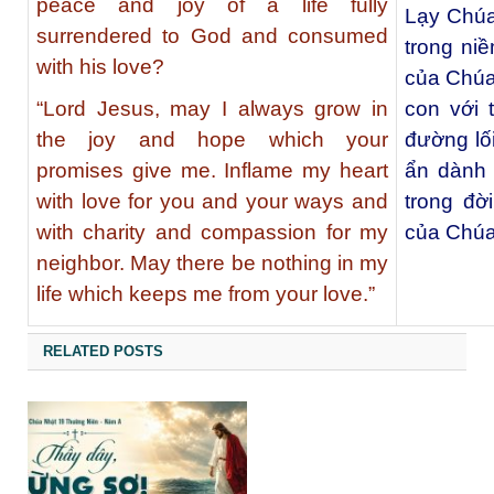
peace and joy of a life fully
Lạy Chúa 
surrendered to God and consumed
trong ni
with his love?
của Chúa
“Lord Jesus, may I always grow in
con với
the joy and hope which your
đường lối
promises give me. Inflame my heart
ẩn dành 
with love for you and your ways and
trong đờ
with charity and compassion for my
của Chúa
neighbor. May there be nothing in my
life which keeps me from your love.”
RELATED POSTS