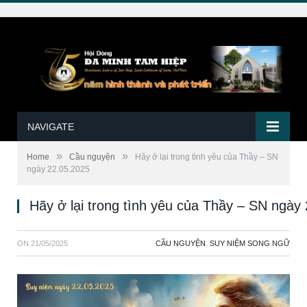
NAVIGATE
»
»
Home
Cầu nguyện
Hãy ở lại trong tình yêu của Thầy – SN
ngày 22.05.2025
Hãy ở lại trong tình yêu của Thầy – SN ngày
ON
21/05/2025
CẦU NGUYỆN
,
SUY NIỆM SONG NGỮ