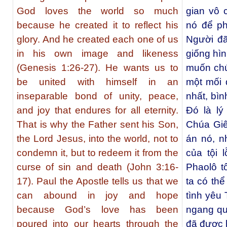
God loves the world so much
gian vô 
because he created it to reflect his
nó để p
glory. And he created each one of us
Người đã
in his own image and likeness
giống hìn
(Genesis 1:26-27). He wants us to
muốn chú
be united with himself in an
một mối 
inseparable bond of unity, peace,
nhất, bìn
and joy that endures for all eternity.
Ðó là lý
That is why the Father sent his Son,
Chúa Giê
the Lord Jesus, into the world, not to
án nó, n
condemn it, but to redeem it from the
của tội 
curse of sin and death (John 3:16-
Phaolô t
17). Paul the Apostle tells us that we
ta có thể
can abound in joy and hope
tình yêu 
because God’s love has been
ngang q
poured into our hearts through the
đã được 