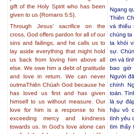
gift of the Holy Spirit who has been
Ngang qua
given to us (Romans 5:5).
Thiên Chú
Through Jesus’ sacrifice on the
và thiếu
cross, God offers pardon for all of our
chúng ta 
sins and failings, and he calls us to
ta khỏi 
lay aside everything that might hold
sự. Chún
us back from loving him above all
ơn và tìn
else. We owe him a debt of gratitude
bao giờ
and love in return. We can never
Người đã
outmaThiên Chúah God because he
chính N
has loved us first and has given
toán. Tì
himself to us without measure. Our
là sự đá
love for him is a response to his
hậu vô c
exceeding mercy and kindness
tình yêu 
towards us. In God’s love alone can
tìm thấy