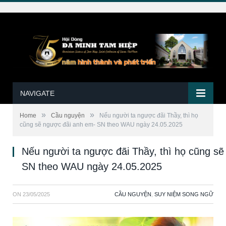
NAVIGATE
»
»
Home
Cầu nguyện
Nếu người ta ngược đãi Thầy, thì họ
cũng sẽ ngược đãi anh em- SN theo WAU ngày 24.05.2025
Nếu người ta ngược đãi Thầy, thì họ cũng s
SN theo WAU ngày 24.05.2025
ON
23/05/2025
CẦU NGUYỆN
,
SUY NIỆM SONG NGỮ