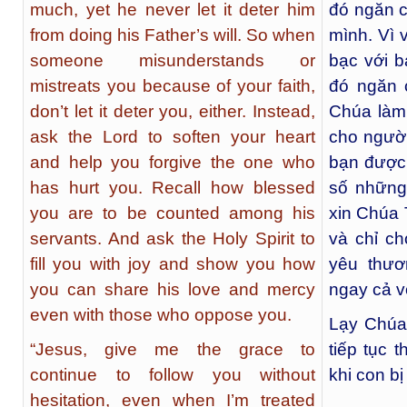
much, yet he never let it deter him
đó ngăn 
from doing his Father’s will. So when
mình. Vì 
someone misunderstands or
bạc với b
mistreats you because of your faith,
đó ngăn 
don’t let it deter you, either. Instead,
Chúa làm
ask the Lord to soften your heart
cho người
and help you forgive the one who
bạn được
has hurt you. Recall how blessed
số những
you are to be counted among his
xin Chúa 
servants. And ask the Holy Spirit to
và chỉ ch
fill you with joy and show you how
yêu thươ
you can share his love and mercy
ngay cả v
even with those who oppose you.
Lạy Chúa
“Jesus, give me the grace to
tiếp tục
continue to follow you without
khi con bị
hesitation, even when I’m treated