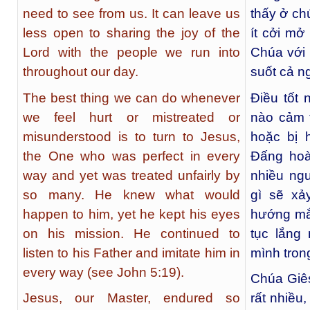
need to see from us. It can leave us
thấy ở ch
less open to sharing the joy of the
ít cởi mở
Lord with the people we run into
Chúa với
throughout our day.
suốt cả n
The best thing we can do whenever
Điều tốt 
we feel hurt or mistreated or
nào cảm t
misunderstood is to turn to Jesus,
hoặc bị 
the One who was perfect in every
Đấng hoà
way and yet was treated unfairly by
nhiều ngư
so many. He knew what would
gì sẽ xả
happen to him, yet he kept his eyes
hướng mắ
on his mission. He continued to
tục lắng
listen to his Father and imitate him in
mình tron
every way (see John 5:19).
Chúa Giês
Jesus, our Master, endured so
rất nhiều