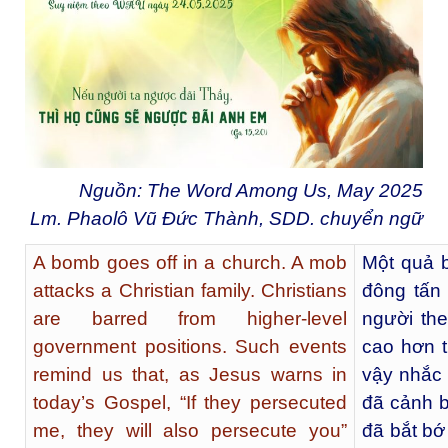
Nguồn: The Word Among Us, May 2025
Lm. Phaolô Vũ Đức Thành, SDD. chuyển ngữ
A bomb goes off in a church. A mob
Một quả 
attacks a Christian family. Christians
đông tấn 
are barred from higher-level
người the
government positions. Such events
cao hơn 
remind us that, as Jesus warns in
vậy nhắc
today’s Gospel, “If they persecuted
đã cảnh 
me, they will also persecute you”
đã bắt bớ