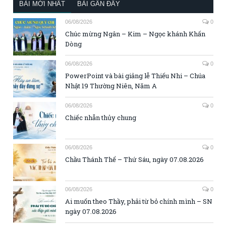
BÀI MỚI NHẤT
BÀI GẦN ĐÂY
06/08/2026
0
Chúc mừng Ngân – Kim – Ngọc khánh Khấn
Dòng
06/08/2026
0
PowerPoint và bài giảng lễ Thiếu Nhi – Chúa
Nhật 19 Thường Niên, Năm A
06/08/2026
0
Chiếc nhẫn thủy chung
06/08/2026
0
Chầu Thánh Thể – Thứ Sáu, ngày 07.08.2026
06/08/2026
0
Ai muốn theo Thầy, phải từ bỏ chính mình – SN
ngày 07.08.2026