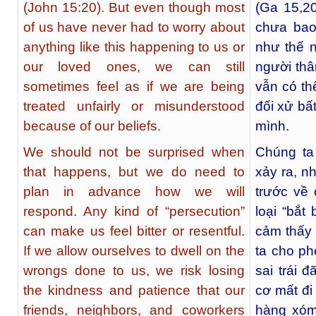
(John 15:20). But even though most
(Ga 15,2
of us have never had to worry about
chưa bao 
anything like this happening to us or
như thế 
our loved ones, we can still
người thâ
sometimes feel as if we are being
vẫn có th
treated unfairly or misunderstood
đối xử bấ
because of our beliefs.
mình.
We should not be surprised when
Chúng ta
that happens, but we do need to
xảy ra, n
plan in advance how we will
trước về
respond. Any kind of “persecution”
loại “bắt
can make us feel bitter or resentful.
cảm thấy
If we allow ourselves to dwell on the
ta cho p
wrongs done to us, we risk losing
sai trái 
the kindness and patience that our
cơ mất đi
friends, neighbors, and coworkers
hàng xóm