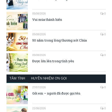
05/08/2026
0
Vui mùa thánh hiến
05/08/2026
0
50 năm trong lòng thương xót Chúa
05/08/2026
0
Được lớn lên trong tình yêu
TÂM TÌNH
HUYỀN NHIỆM ƠN GỌI
27/07/2026
0
Gởi em – người đã được gọi tên
21/06/2026
0