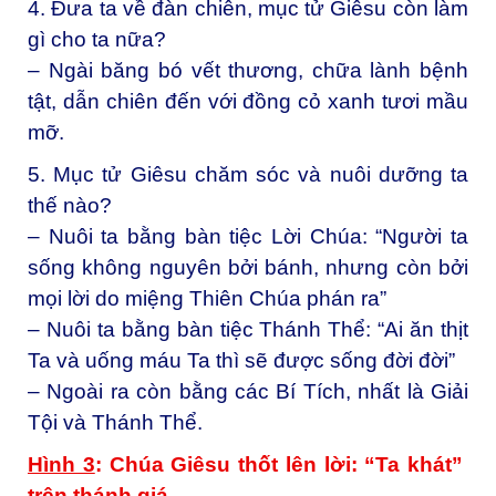
4. Đưa ta về đàn chiên, mục tử Giêsu còn làm
gì cho ta nữa?
– Ngài băng bó vết thương, chữa lành bệnh
tật, dẫn chiên đến với đồng cỏ xanh tươi mầu
mỡ.
5. Mục tử Giêsu chăm sóc và nuôi dưỡng ta
thế nào?
– Nuôi ta bằng bàn tiệc Lời Chúa: “Người ta
sống không nguyên bởi bánh, nhưng còn bởi
mọi lời do miệng Thiên Chúa phán ra”
– Nuôi ta bằng bàn tiệc Thánh Thể: “Ai ăn thịt
Ta và uống máu Ta thì sẽ được sống đời đời”
– Ngoài ra còn bằng các Bí Tích, nhất là Giải
Tội và Thánh Thể.
Hình 3
: Chúa Giêsu thốt lên lời:
“
Ta khát
”
trên thánh giá.