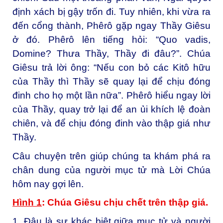
định xách bị gậy trốn đi. Tuy nhiên, khi vừa ra
đến cổng thành, Phêrô gặp ngay Thầy Giêsu
ở đó. Phêrô lên tiếng hỏi: “Quo vadis,
Domine? Thưa Thầy, Thầy đi đâu?”. Chúa
Giêsu trả lời ông: “Nếu con bỏ các Kitô hữu
của Thầy thì Thầy sẽ quay lại để chịu đóng
đinh cho họ một lần nữa”. Phêrô hiểu ngay lời
của Thầy, quay trở lại để an ủi khích lệ đoàn
chiên, và để chịu đóng đinh vào thập giá như
Thầy.
Câu chuyện trên giúp chúng ta khám phá ra
chân dung của người mục tử mà Lời Chúa
hôm nay gợi lên.
Hình 1
: Chúa Giêsu chịu chết trên thập giá.
1. Đâu là sự khác biệt giữa mục tử và người