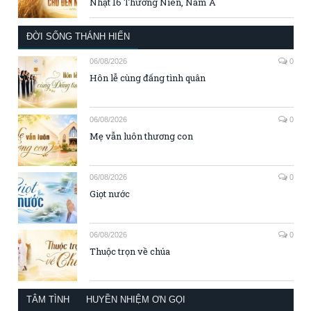
Nhật 16 Thường Niên, Năm A
ĐỜI SỐNG THÁNH HIẾN
06/08/2026
0
Hôn lễ cùng đấng tình quân
06/08/2026
0
Mẹ vẫn luôn thương con
06/08/2026
0
Giọt nước
06/08/2026
0
Thuộc trọn về chúa
TÂM TÌNH
HUYỀN NHIỆM ƠN GỌI