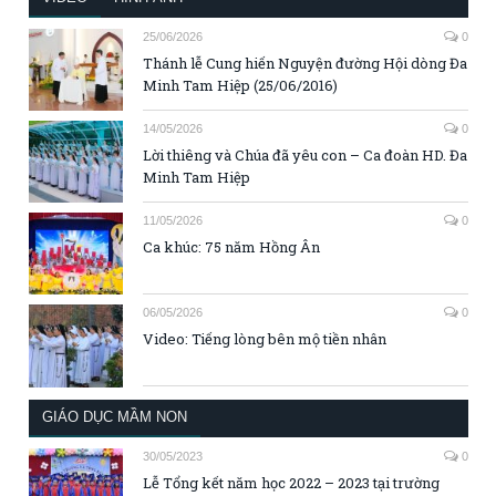
25/06/2026
0
Thánh lễ Cung hiến Nguyện đường Hội dòng Đa
Minh Tam Hiệp (25/06/2016)
14/05/2026
0
Lời thiêng và Chúa đã yêu con – Ca đoàn HD. Đa
Minh Tam Hiệp
11/05/2026
0
Ca khúc: 75 năm Hồng Ân
06/05/2026
0
Video: Tiếng lòng bên mộ tiền nhân
GIÁO DỤC MẦM NON
30/05/2023
0
Lễ Tổng kết năm học 2022 – 2023 tại trường