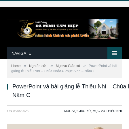
NAVIGATE
»
»
»
Home
Nghiên cứu
Mục vụ Giáo xứ
PowerPoint và bài
giảng lễ Thiếu Nhi – Chúa Nhật 4 Phục Sinh – Năm C
PowerPoint và bài giảng lễ Thiếu Nhi – Chúa
Năm C
ON
08/05/2025
MỤC VỤ GIÁO XỨ
,
MỤC VỤ THIẾU NHI