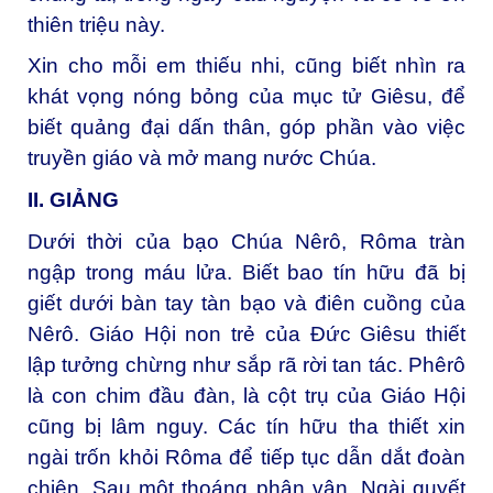
thiên triệu này.
Xin cho mỗi em thiếu nhi, cũng biết nhìn ra
khát vọng nóng bỏng của mục tử Giêsu, để
biết quảng đại dấn thân, góp phần vào việc
truyền giáo và mở mang nước Chúa.
II. GIẢNG
Dưới thời của bạo Chúa Nêrô, Rôma tràn
ngập trong máu lửa. Biết bao tín hữu đã bị
giết dưới bàn tay tàn bạo và điên cuồng của
Nêrô. Giáo Hội non trẻ của Đức Giêsu thiết
lập tưởng chừng như sắp rã rời tan tác. Phêrô
là con chim đầu đàn, là cột trụ của Giáo Hội
cũng bị lâm nguy. Các tín hữu tha thiết xin
ngài trốn khỏi Rôma để tiếp tục dẫn dắt đoàn
chiên. Sau một thoáng phân vân, Ngài quyết