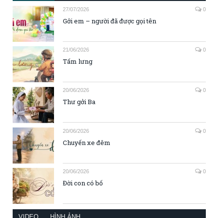
27/07/2026
0
Gởi em – người đã được gọi tên
21/06/2026
0
Tấm lưng
20/06/2026
0
Thư gởi Ba
20/06/2026
0
Chuyến xe đêm
20/06/2026
0
Đời con có bố
VIDEO
HÌNH ẢNH