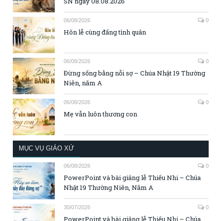
SN ngày 08.08.2026
06/08/2026
0
Hôn lễ cùng đấng tình quân
06/08/2026
0
Đừng sống bằng nỗi sợ – Chúa Nhật 19 Thường
Niên, năm A
06/08/2026
0
Mẹ vẫn luôn thương con
MỤC VỤ GIÁO XỨ
06/08/2026
0
PowerPoint và bài giảng lễ Thiếu Nhi – Chúa
Nhật 19 Thường Niên, Năm A
30/07/2026
0
PowerPoint và bài giảng lễ Thiếu Nhi – Chúa