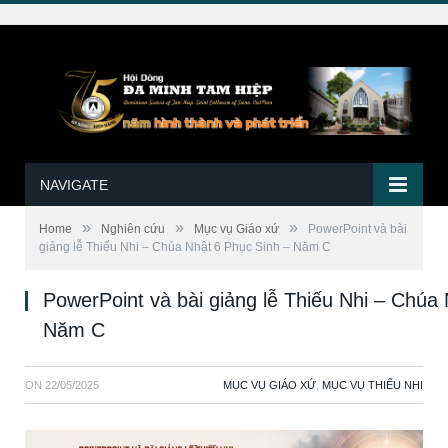
NAVIGATE
»
»
»
Home
Nghiên cứu
Mục vụ Giáo xứ
PowerPoint và bài
giảng lễ Thiếu Nhi – Chúa Nhật 6 Phục Sinh – Năm C
PowerPoint và bài giảng lễ Thiếu Nhi – Chúa
Năm C
ON
22/05/2025
MỤC VỤ GIÁO XỨ
,
MỤC VỤ THIẾU NHI