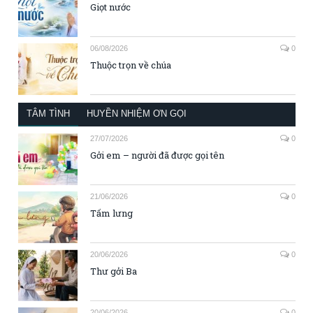
Giọt nước
06/08/2026
0
Thuộc trọn về chúa
TÂM TÌNH
HUYỀN NHIỆM ƠN GỌI
27/07/2026
0
Gởi em – người đã được gọi tên
21/06/2026
0
Tấm lưng
20/06/2026
0
Thư gởi Ba
20/06/2026
0