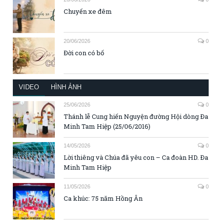
Chuyến xe đêm
20/06/2026
0
Đời con có bố
VIDEO
HÌNH ẢNH
25/06/2026
0
Thánh lễ Cung hiến Nguyện đường Hội dòng Đa
Minh Tam Hiệp (25/06/2016)
14/05/2026
0
Lời thiêng và Chúa đã yêu con – Ca đoàn HD. Đa
Minh Tam Hiệp
11/05/2026
0
Ca khúc: 75 năm Hồng Ân