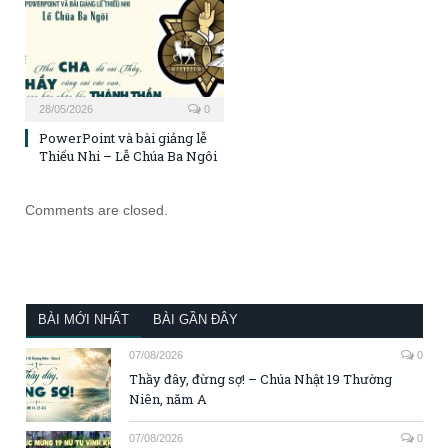
28/05/2026
0
PowerPoint và bài giảng lễ
Thiếu Nhi – Lễ Chúa Ba Ngôi
Comments are closed.
BÀI MỚI NHẤT
BÀI GẦN ĐÂY
07/08/2026
0
Thầy đây, đừng sợ! – Chúa Nhật 19 Thường
Niên, năm A
07/08/2026
0