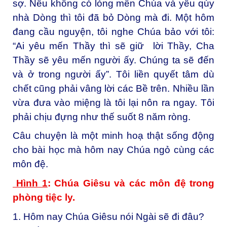
sợ. Nếu không có lòng mến Chúa và yêu qúy
nhà Dòng thì tôi đã bỏ Dòng mà đi. Một hôm
đang cầu nguyện, tôi nghe Chúa bảo với tôi:
“Ai yêu mến Thầy thì sẽ giữ lời Thầy, Cha
Thầy sẽ yêu mến người ấy. Chúng ta sẽ đến
và ở trong người ấy”. Tôi liền quyết tâm dù
chết cũng phải vâng lời các Bề trên. Nhiều lần
vừa đưa vào miệng là tôi lại nôn ra ngay. Tôi
phải chịu đựng như thế suốt 8 năm ròng.
Câu chuyện là một minh hoạ thật sống động
cho bài học mà hôm nay Chúa ngỏ cùng các
môn đệ.
Hình 1
: Chúa Giêsu và các môn đệ
trong
phòng ti
ệ
c ly
.
1. Hôm nay Chúa Giêsu nói Ngài sẽ đi đâu?