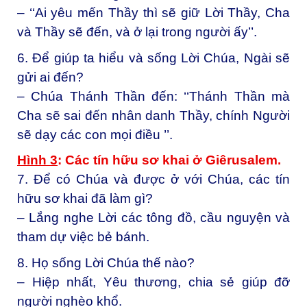
– ‘‘Ai yêu mến Thầy thì sẽ giữ Lời Thầy, Cha
và Thầy sẽ đến, và ở lại trong người ấy’’.
6. Để giúp ta hiểu và sống Lời Chúa, Ngài sẽ
gửi ai đến?
– Chúa Thánh Thần đến: ‘‘Thánh Thần mà
Cha sẽ sai đến nhân danh Thầy, chính Người
sẽ dạy các con mọi điều ’’.
Hình 3
: Các tín hữ
u s
ơ
khai
ở
Giêrusalem
.
7. Để có Chúa và được ở với Chúa, các tín
hữu sơ khai đã làm gì?
– Lắng nghe Lời các tông đồ, cầu nguyện và
tham dự việc bẻ bánh.
8. Họ sống Lời Chúa thế nào?
– Hiệp nhất, Yêu thương, chia sẻ giúp đỡ
người nghèo khổ.