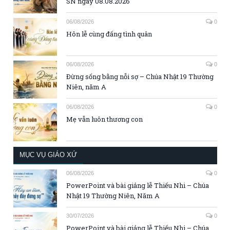
SN ngày 08.08.2026
06/08/2026
0
Hôn lễ cùng đấng tình quân
06/08/2026
0
Đừng sống bằng nỗi sợ – Chúa Nhật 19 Thường
Niên, năm A
06/08/2026
0
Mẹ vẫn luôn thương con
MỤC VỤ GIÁO XỨ
06/08/2026
0
PowerPoint và bài giảng lễ Thiếu Nhi – Chúa
Nhật 19 Thường Niên, Năm A
30/07/2026
0
PowerPoint và bài giảng lễ Thiếu Nhi – Chúa