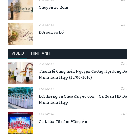
Chuyến xe đêm
20/06/2026
0
Đời con có bố
VIDEO
HÌNH ẢNH
25/06/2026
0
Thánh lễ Cung hiến Nguyện đường Hội dòng Đa
Minh Tam Hiệp (25/06/2016)
14/05/2026
0
Lời thiêng và Chúa đã yêu con – Ca đoàn HD. Đa
Minh Tam Hiệp
11/05/2026
0
Ca khúc: 75 năm Hồng Ân