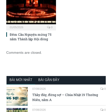
01/05/2026
0
Đêm Cầu Nguyện mừng 75
năm Thành lập Hội dòng
Comments are closed.
BÀI MỚI NHẤT
BÀI GẦN ĐÂY
07/08/2026
0
Thầy đây, đừng sợ! – Chúa Nhật 19 Thường
Niên, năm A
07/08/2026
0