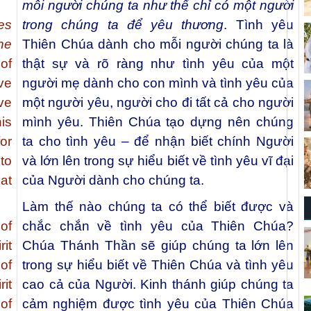
mỗi người chúng ta như thể chỉ có một người
es
trong chúng ta để yêu thương
. Tình yêu
ne
Thiên Chúa dành cho mỗi người chúng ta là
of
thật sự và rõ ràng như tình yêu của một
ve
người mẹ dành cho con mình và tình yêu của
ve
một người yêu, người cho đi tất cả cho người
is
mình yêu. Thiên Chúa tạo dựng nên chúng
or
ta cho tình yêu – để nhận biết chính Người
to
và lớn lên trong sự hiểu biết về tình yêu vĩ đại
at
của Người dành cho chúng ta.
Làm thế nào chúng ta có thể biết được và
of
chắc chắn về tình yêu của Thiên Chúa?
it
Chúa Thánh Thần sẽ giúp chúng ta lớn lên
of
trong sự hiểu biết về Thiên Chúa và tình yêu
it
cao cả của Người. Kinh thánh giúp chúng ta
of
cảm nghiệm được tình yêu của Thiên Chúa