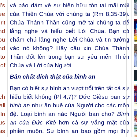
’s
và bảo đảm về sự hiện hữu tồn tại mãi mãi
ee
của Thiên Chúa với chúng ta (Rm 8,35-39).
it
Chúa Thánh Thần cũng mở tai chúng ta để
nd
lắng nghe và hiểu biết Lời Chúa. Bạn có
ou
chăm chú lắng nghe Lời Chúa và tin tưởng
nd
vào nó không? Hãy cầu xin Chúa Thánh
to
Thần đốt lên trong bạn sự yêu mến Thiên
of
Chúa và Lời của Người.
Bản chất đích thật của bình an
Bạn có biết sự bình an vượt trổi trên tất cả sự
ch
hiểu biết không (Pl 4,7)? Đức Giêsu ban
sự
l
bình an
như ân huệ của Người cho các môn
In
đệ. Loại bình an nào Người ban cho?
Bình
us
an của Đức Kitô
hơn cả sự vắng mặt của
is
phiền muộn. Sự bình an bao gồm mọi thứ