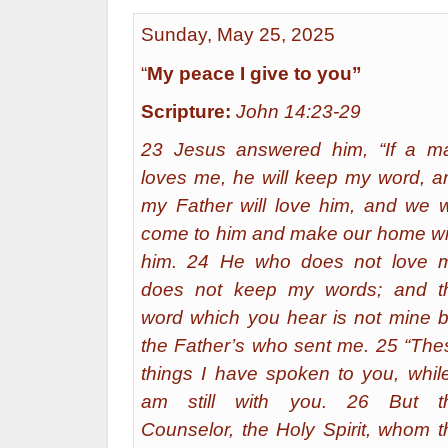
Sunday, May 25, 2025
“
My peace I give to you”
Scripture:
John 14:23-29
23 Jesus answered him, “If a m
loves me, he will keep my word, a
my Father will love him, and we wi
come to him and make our home wi
him. 24 He who does not love 
does not keep my words; and t
word which you hear is not mine b
the Father’s who sent me. 25 “The
things I have spoken to you, while
am still with you. 26 But t
Counselor, the Holy Spirit, whom t