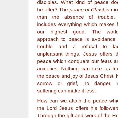
disciples. What kind of peace do
he offer? The
peace of Christ
is mo
than the absence of trouble. 
includes everything which makes f
our highest good. The world
approach to peace is avoidance 
trouble and a refusal to fa
unpleasant things. Jesus offers t
peace which conquers our fears a
anxieties. Nothing can take us fr
the peace and joy of Jesus Christ. 
sorrow or grief, no danger, 
suffering can make it less.
How can we attain the peace whi
the Lord Jesus offers his follower
Through the gift and work of the Ho