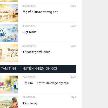
06/08/2026
0
Mẹ vẫn luôn thương con
06/08/2026
0
Giọt nước
06/08/2026
0
Thuộc trọn về chúa
TÂM TÌNH
HUYỀN NHIỆM ƠN GỌI
27/07/2026
0
Gởi em – người đã được gọi tên
21/06/2026
0
Tấm lưng