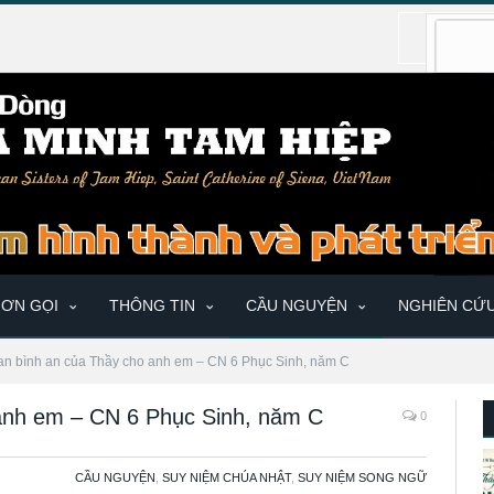
ƠN GỌI
THÔNG TIN
CẦU NGUYỆN
NGHIÊN CỨ
an bình an của Thầy cho anh em – CN 6 Phục Sinh, năm C
anh em – CN 6 Phục Sinh, năm C
0
CẦU NGUYỆN
,
SUY NIỆM CHÚA NHẬT
,
SUY NIỆM SONG NGỮ