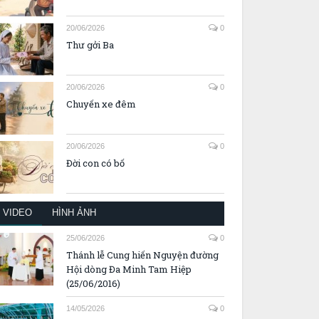
20/06/2026
0
Thư gởi Ba
20/06/2026
0
Chuyến xe đêm
20/06/2026
0
Đời con có bố
VIDEO
HÌNH ẢNH
25/06/2026
0
Thánh lễ Cung hiến Nguyện đường
Hội dòng Đa Minh Tam Hiệp
(25/06/2016)
14/05/2026
0