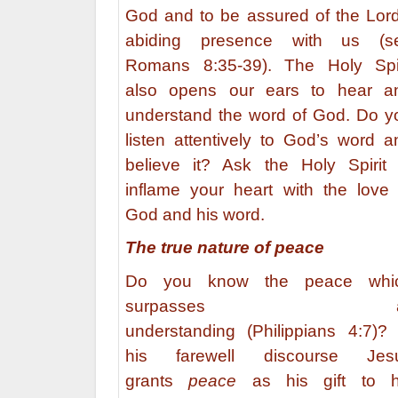
God and to be assured of the Lord
abiding presence with us (s
Romans 8:35-39). The Holy Spir
also opens our ears to hear a
understand the word of God. Do y
listen attentively to God’s word a
believe it? Ask the Holy Spirit 
inflame your heart with the love 
God and his word.
The true nature of peace
Do you know the peace whi
surpasses al
understanding (Philippians 4:7)? 
his farewell discourse Jes
grants
peace
as his gift to h