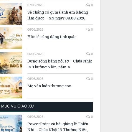
07/08/2026
0
Sẽ chẳng có gì mà anh em không
làm được – SN ngày 08.08.2026
06/08/2026
0
Hôn lễ cùng đấng tình quân
06/08/2026
0
Đừng sống bằng nỗi sợ – Chúa Nhật
19 Thường Niên, năm A
06/08/2026
0
Mẹ vẫn luôn thương con
MỤC VỤ GIÁO XỨ
06/08/2026
0
PowerPoint và bài giảng lễ Thiếu
Nhi – Chúa Nhật 19 Thường Niên,