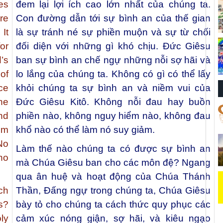
es
đem lại lợi ích cao lớn nhất của chúng ta.
re
Con đường dẫn tới sự bình an của thế gian
It
là sự tránh né sự phiền muộn và sự từ chối
or
đối diện với những gì khó chịu. Đức Giêsu
’s
ban sự bình an chế ngự những nỗi sợ hãi và
of
lo lắng của chúng ta. Không có gì có thể lấy
ce
khỏi chúng ta sự bình an và niềm vui của
he
Đức Giêsu Kitô. Không nỗi đau hay buồn
nd
phiền nào, không nguy hiểm nào, không đau
om
khổ nào có thể làm nó suy giảm.
No
Làm thế nào chúng ta có được sự bình an
no
mà Chúa Giêsu ban cho các môn đệ? Ngang
qua ân huệ và hoạt động của Chúa Thánh
ch
Thần, Đấng ngự trong chúng ta, Chúa Giêsu
s?
bày tỏ cho chúng ta cách thức quy phục các
ly
cảm xúc nóng giận, sợ hãi, và kiêu ngạo