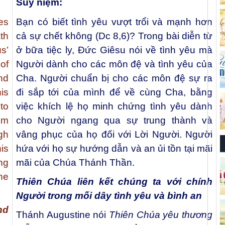
Suy niệm:
es
Bạn có biết tình yêu vượt trổi và mạnh hơn
th
cả sự chết không (Dc 8,6)? Trong bài diễn từ
s’
ở bữa tiệc ly, Ðức Giêsu nói về tình yêu mà
of
Người dành cho các môn đệ và tình yêu của
nd
Cha. Người chuẩn bị cho các môn đệ sự ra
is
đi sắp tới của mình để về cùng Cha, bằng
 to
việc khích lệ họ minh chứng tình yêu dành
em
cho Người ngang qua sự trung thành và
gh
vâng phục của họ đối với Lời Người. Người
is
hứa với họ sự hướng dẫn và an ủi tồn tại mãi
ng
mãi của Chúa Thánh Thần.
he
Thiên Chúa liên kết chúng ta với chính
Người trong mối dây tình yêu và bình an
nd
Thánh Augustine nói
Thiên Chúa yêu thương