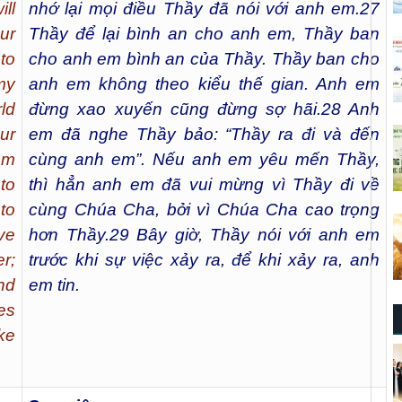
ll
nhớ lại mọi điều Thầy đã nói với anh em.
27
our
Thầy để lại bình an cho anh em, Thầy ban
to
cho anh em bình an của Thầy. Thầy ban cho
my
anh em không theo kiểu thế gian. Anh em
ld
đừng xao xuyến cũng đừng sợ hãi.
28
Anh
ur
em đã nghe Thầy bảo: “Thầy ra đi và đến
em
cùng anh em”. Nếu anh em yêu mến Thầy,
to
thì hẳn anh em đã vui mừng vì Thầy đi về
to
cùng Chúa Cha, bởi vì Chúa Cha cao trọng
ve
hơn Thầy.
29
Bây giờ, Thầy nói với anh em
r;
trước khi sự việc xảy ra, để khi xảy ra, anh
And
em tin.
es
ke