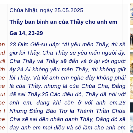
Chúa Nhật, ngày 25.05.2025
Thầy ban
bình an của Thầy cho anh em
Ga 14, 23-29
an
23
Đức Giê-su đáp: “Ai yêu mến Thầy, thì sẽ
nd
giữ lời Thầy. Cha Thầy sẽ yêu mến người ấy.
ll
Cha Thầy và Thầy sẽ đến và ở lại với người
th
ấy.
24
Ai không yêu mến Thầy, thì không giữ
me
lời Thầy. Và lời anh em nghe đây không phải
he
là của Thầy, nhưng là của Chúa Cha, Đấng
ut
đã sai Thầy.
25
Các điều đó, Thầy đã nói với
se
anh em, đang khi còn ở với anh em.
26
 I
Nhưng Đấng Bảo Trợ là Thánh Thần Chúa
he
Cha sẽ sai đến nhân danh Thầy, Đấng đó sẽ
he
dạy anh em mọi điều và sẽ làm cho anh em