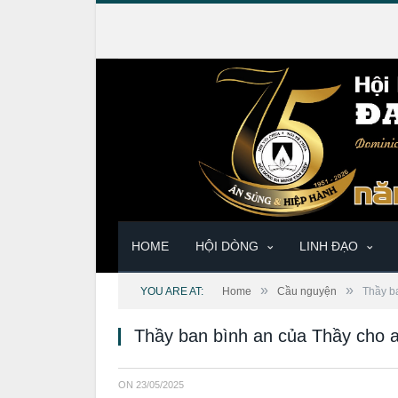
HOME
HỘI DÒNG
LINH ĐẠO
»
»
YOU ARE AT:
Home
Cầu nguyện
Thầy b
Thầy ban bình an của Thầy cho 
ON
23/05/2025