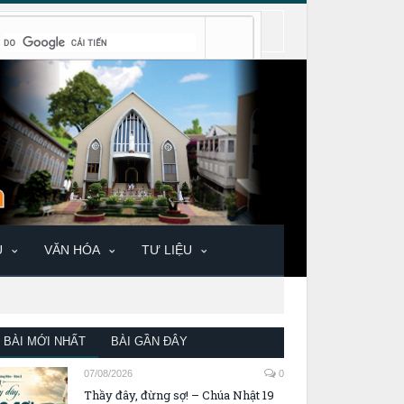
U
VĂN HÓA
TƯ LIỆU
BÀI MỚI NHẤT
BÀI GẦN ĐÂY
07/08/2026
0
Thầy đây, đừng sợ! – Chúa Nhật 19