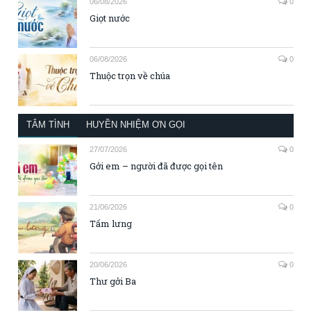
06/08/2026
0
Giọt nước
06/08/2026
0
Thuộc trọn về chúa
TÂM TÌNH
HUYỀN NHIỆM ƠN GỌI
27/07/2026
0
Gởi em – người đã được gọi tên
21/06/2026
0
Tấm lưng
20/06/2026
0
Thư gởi Ba