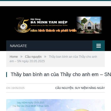
NAVIGATE
»
»
Home
Cầu nguyện
Thầy ban bình an của Thầy cho anh
em – SN ngày 20.05.2025
Thầy ban bình an của Thầy cho anh em – SN
ON
19/05/2025
CẦU NGUYỆN
,
SUY NIỆM HẰNG NGÀY