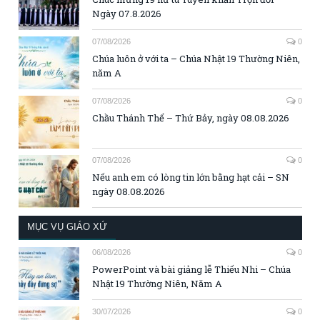
Ngày 07.8.2026
07/08/2026
0
Chúa luôn ở với ta – Chúa Nhật 19 Thường Niên,
năm A
07/08/2026
0
Chầu Thánh Thể – Thứ Bảy, ngày 08.08.2026
07/08/2026
0
Nếu anh em có lòng tin lớn bằng hạt cải – SN
ngày 08.08.2026
MỤC VỤ GIÁO XỨ
06/08/2026
0
PowerPoint và bài giảng lễ Thiếu Nhi – Chúa
Nhật 19 Thường Niên, Năm A
30/07/2026
0