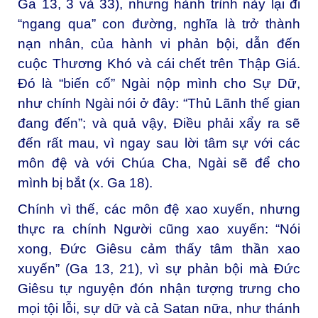
Ga 13, 3 và 33), nhưng hành trình này lại đi
“ngang qua” con đường, nghĩa là trở thành
nạn nhân, của hành vi phản bội, dẫn đến
cuộc Thương Khó và cái chết trên Thập Giá.
Đó là “biến cố” Ngài nộp mình cho Sự Dữ,
như chính Ngài nói ở đây: “Thủ Lãnh thế gian
đang đến”; và quả vậy, Điều phải xẩy ra sẽ
đến rất mau, vì ngay sau lời tâm sự với các
môn đệ và với Chúa Cha, Ngài sẽ để cho
mình bị bắt (x. Ga 18).
Chính vì thế, các môn đệ xao xuyến, nhưng
thực ra chính Người cũng xao xuyến: “Nói
xong, Đức Giêsu cảm thấy tâm thần xao
xuyến” (Ga 13, 21), vì sự phản bội mà Đức
Giêsu tự nguyện đón nhận tượng trưng cho
mọi tội lỗi, sự dữ và cả Satan nữa, như thánh