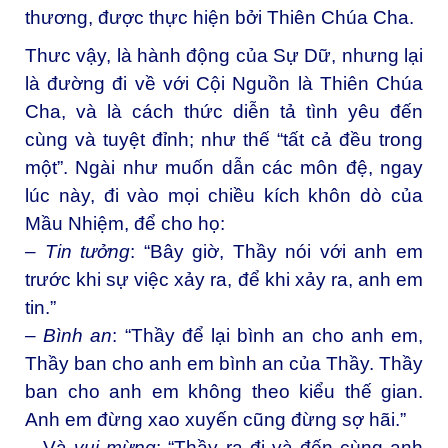
thương, được thực hiện bởi Thiên Chúa Cha.
Thưc vậy, là hành động của Sự Dữ, nhưng lại
là đường đi về với Cội Nguồn là Thiên Chúa
Cha, và là cách thức diễn tả tình yêu đến
cùng và tuyệt đỉnh; như thế “tất cả đều trong
một”. Ngài như muốn dẫn các môn đệ, ngay
lúc này, đi vào mọi chiều kích khôn dò của
Mầu Nhiệm, để cho họ:
– Tin tưởng
: “Bây giờ, Thầy nói với anh em
trước khi sự việc xảy ra, để khi xảy ra, anh em
tin.”
– Bình an
: “Thầy để lại bình an cho anh em,
Thầy ban cho anh em bình an của Thầy. Thầy
ban cho anh em không theo kiểu thế gian.
Anh em đừng xao xuyến cũng đừng sợ hãi.”
– Và
vui mừng
: “Thầy ra đi và đến cùng anh