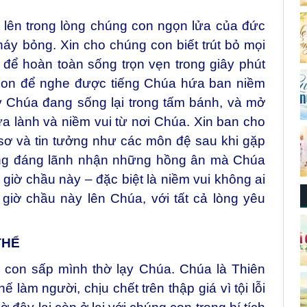
 lên trong lòng chúng con ngọn lửa của đức
háy bỏng. Xin cho chúng con biết trút bỏ mọi
 để hoàn toàn sống trọn vẹn trong giây phút
g con để nghe được tiếng Chúa hứa ban niềm
y Chúa đang sống lại trong tấm bánh, và mở
 lành và niềm vui từ nơi Chúa. Xin ban cho
sơ và tin tưởng như các môn đệ sau khi gặp
ng đáng lãnh nhận những hồng ân mà Chúa
iờ chầu này – đặc biệt là niềm vui không ai
giờ chầu này lên Chúa, với tất cả lòng yêu
THỂ
con sấp mình thờ lạy Chúa. Chúa là Thiên
làm người, chịu chết trên thập giá vì tội lỗi