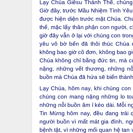
Lạy Chúa Giêsu Thánh Thể, chúng c
Giờ đây, trước Mầu Nhiệm Tình Yêu 
được hiện diện trước mặt Chúa. Chú
thế, mặc lấy thân phận con người, ch
giờ đây vẫn ở lại với chúng con tro
yêu vô bờ bến đã thôi thúc Chúa 
không bao giờ cô đơn, không bao giờ
Chúa không chỉ bằng đức tin, mà c
nặng, những vết thương, những nỗ
buồn mà Chúa đã hứa sẽ biến thành 
Lạy Chúa, hôm nay, khi chúng con
chúng con mang nặng những lo toa
những nỗi buồn âm ỉ kéo dài. Mỗi n
Tin Mừng hôm nay, đều đang trải q
người buồn vì mất mát gia đình, ngư
bệnh tật, vì những mối quan hệ tan v