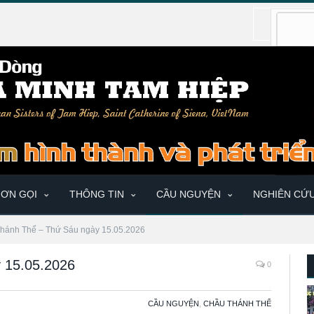
ƠN GỌI
THÔNG TIN
CẦU NGUYỆN
NGHIÊN CỨ
hánh Thể – Thứ Sáu ngày 15.05.2026
 15.05.2026
0
CẦU NGUYỆN
,
CHẦU THÁNH THỂ