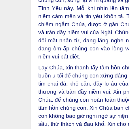
chúng con, sống lại vinh quang và giờ
Tình Yêu này. Mỗi khi nhìn lên tấ
niềm cảm mến và tin yêu khôn tả. 
chiêm ngắm Chúa, được ở gần Chú
và tràn đầy niềm vui của Ngài. Chún
đôi mắt nhân từ, đang lắng nghe 
đang ôm ấp chúng con vào lòng v
niềm vui bất diệt.
Lạy Chúa, xin thanh tẩy tâm hồn chú
buồn u tối để chúng con xứng đáng h
tim chai đá, khô cằn, đầy lo âu của
thương và tràn đầy niềm vui. Xin p
Chúa, để chúng con hoàn toàn thuộc
tâm hồn chúng con. Xin Chúa ban c
con không bao giờ nghi ngờ sự hiện 
sầu, thử thách và đau khổ. Xin cho