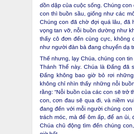
dồn dập của cuộc sống. Chúng con 
con thì buồn sầu, giống như các môn
Chúng con đã chờ đợi quá lâu, đã h
vọng tan vỡ, nỗi buồn dường như kh
thấy cô đơn đến cùng cực, không c
như người đàn bà đang chuyển dạ t
Thế nhưng, lạy Chúa, chúng con tin 
Thánh Thể này. Chúa là Đấng đã sốn
Đấng không bao giờ bỏ rơi những
không chỉ nhìn thấy những nỗi buồ
rằng: “Nỗi buồn của các con sẽ trở 
con, cơn đau sẽ qua đi, và niềm vu
đang đến với mỗi người chúng con t
trách móc, mà để ôm ấp, để an ủi, đ
Chúa chủ động tìm đến chúng con,
giờ hết.