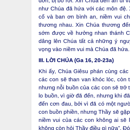
đơn, bị bỏ rơi. Xin Chúa đến an ủi 
như Chúa đã hứa với các môn đệ. X
cố và ban ơn bình an, niềm vui ch
thương nhau. Xin Chúa thương đến 
sớm được về hưởng nhan thánh Ch
dâng lên Chúa tất cả những ý nguy
vọng vào niềm vui mà Chúa đã hứa
III. LỜI CHÚA (Ga 16, 20-23a)
Khi ấy, Chúa Giêsu phán cùng các 
các con sẽ than van khóc lóc, còn 
nhưng nỗi buồn của các con sẽ trở t
lo buồn, vì giờ đã đến, nhưng khi đ
đến cơn đau, bởi vì đã có một người
con buồn phiền, nhưng Thầy sẽ gặp l
niềm vui của các con không ai sẽ 
không còn hỏi Thầy điều gì nữa”. Đó