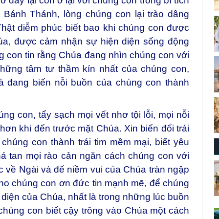
 đây lại còn ở lại với chúng con trong bí tích
m Bánh Thánh, lòng chúng con lại trào dâng
Thật diễm phúc biết bao khi chúng con được
a, được cảm nhận sự hiện diện sống động
g con tin rằng Chúa đang nhìn chúng con với
những tâm tư thầm kín nhất của chúng con,
à đang biến nỗi buồn của chúng con thành
ng con, tẩy sạch mọi vết nhơ tội lỗi, mọi nỗi
ơn khi đến trước mặt Chúa. Xin biến đổi trái
 chúng con thành trái tim mềm mại, biết yêu
há tan mọi rào cản ngăn cách chúng con với
 về Ngài và để niềm vui của Chúa tràn ngập
ho chúng con ơn đức tin mạnh mẽ, để chúng
diện của Chúa, nhất là trong những lúc buồn
 chúng con biết cậy trông vào Chúa một cách