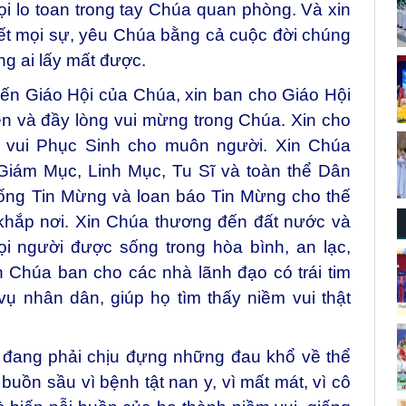
ọi lo toan trong tay Chúa quan phòng. Và xin
ết mọi sự, yêu Chúa bằng cả cuộc đời chúng
g ai lấy mất được.
ến Giáo Hội của Chúa, xin ban cho Giáo Hội
iện và đầy lòng vui mừng trong Chúa. Xin cho
m vui Phục Sinh cho muôn người. Xin Chúa
iám Mục, Linh Mục, Tu Sĩ và toàn thể Dân
sống Tin Mừng và loan báo Tin Mừng cho thế
 khắp nơi. Xin Chúa thương đến đất nước và
i người được sống trong hòa bình, an lạc,
n Chúa ban cho các nhà lãnh đạo có trái tim
 nhân dân, giúp họ tìm thấy niềm vui thật
đang phải chịu đựng những đau khổ về thể
buồn sầu vì bệnh tật nan y, vì mất mát, vì cô