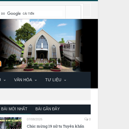
U
VĂN HÓA
TƯ LIỆU
BÀI MỚI NHẤT
BÀI GẦN ĐÂY
07/08/2026
0
Chúc mừng 19 nữ tu Tuyên khấn