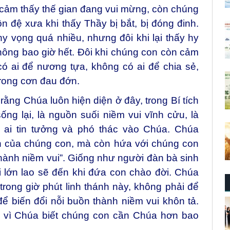
cảm thấy thế gian đang vui mừng, còn chúng
 đệ xưa khi thấy Thầy bị bắt, bị đóng đinh.
y vọng quá nhiều, nhưng đôi khi lại thấy hy
ông bao giờ hết. Đôi khi chúng con còn cảm
ó ai để nương tựa, không có ai để chia sẻ,
rong cơn đau đớn.
rằng Chúa luôn hiện diện ở đây, trong Bí tích
g lại, là nguồn suối niềm vui vĩnh cửu, là
 ai tin tưởng và phó thác vào Chúa. Chúa
n của chúng con, mà còn hứa với chúng con
thành niềm vui”. Giống như người đàn bà sinh
i lớn lao sẽ đến khi đứa con chào đời. Chúa
rong giờ phút linh thánh này, không phải để
ể biến đổi nỗi buồn thành niềm vui khôn tả.
 vì Chúa biết chúng con cần Chúa hơn bao