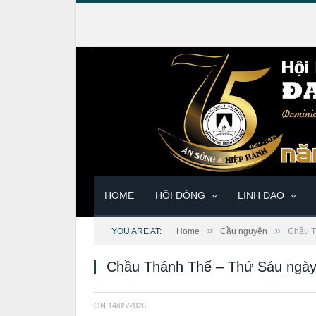
HOME
HỘI DÒNG
LINH ĐẠO
»
»
YOU ARE AT:
Home
Cầu nguyện
Chầu T
Chầu Thánh Thể – Thứ Sáu ngày
ON
14/05/2026