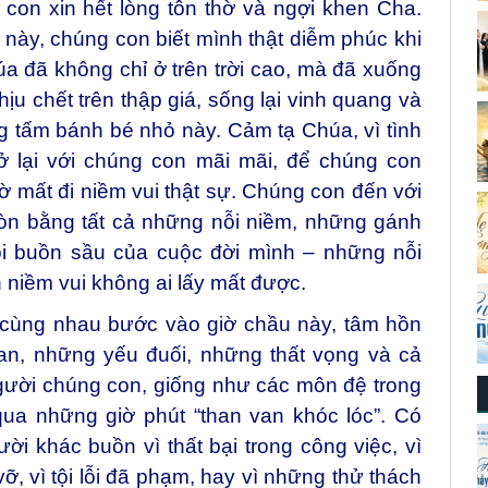
on xin hết lòng tôn thờ và ngợi khen Cha.
này, chúng con biết mình thật diễm phúc khi
a đã không chỉ ở trên trời cao, mà đã xuống
ịu chết trên thập giá, sống lại vinh quang và
ng tấm bánh bé nhỏ này. Cảm tạ Chúa, vì tình
ở lại với chúng con mãi mãi, để chúng con
 mất đi niềm vui thật sự. Chúng con đến với
òn bằng tất cả những nỗi niềm, những gánh
i buồn sầu của cuộc đời mình – những nỗi
niềm vui không ai lấy mất được.
 cùng nhau bước vào giờ chầu này, tâm hồn
n, những yếu đuối, những thất vọng và cả
gười chúng con, giống như các môn đệ trong
ua những giờ phút “than van khóc lóc”. Có
ời khác buồn vì thất bại trong công việc, vì
ỡ, vì tội lỗi đã phạm, hay vì những thử thách