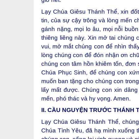
Lạy Chúa Giêsu Thánh Thể, xin đốt
tin, của sự cậy trông và lòng mến c
gánh nặng, mọi lo âu, mọi nỗi buồn
thiêng liêng này. Xin mở tai chún
vui, mở mắt chúng con để nhìn thấ
lòng chúng con để đón nhận ơn chữa
chúng con tâm hồn khiêm tốn, đơn 
Chúa Phục Sinh, để chúng con xứ
muốn ban tặng cho chúng con trong g
lấy mất được. Chúng con xin dâng 
mến, phó thác và hy vọng. Amen.
II. CẦU NGUYỆN TRƯỚC THÁNH 
Lạy Chúa Giêsu Thánh Thể, chúng 
Chúa Tình Yêu, đã hạ mình xuống thế 