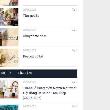
20/06/2026
0
Thư gởi Ba
20/06/2026
0
Chuyến xe đêm
20/06/2026
0
Đời con có bố
VIDEO
HÌNH ẢNH
25/06/2026
0
Thánh lễ Cung hiến Nguyện đường
Hội dòng Đa Minh Tam Hiệp
(25/06/2016)
14/05/2026
0