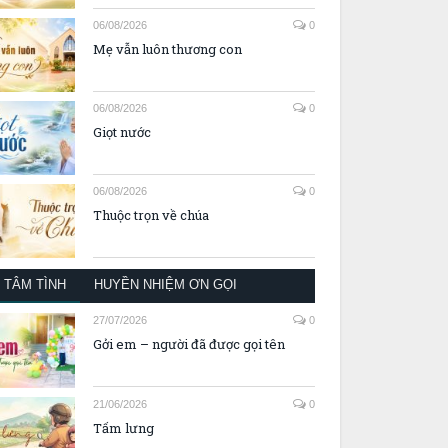
06/08/2026
0
Mẹ vẫn luôn thương con
06/08/2026
0
Giọt nước
06/08/2026
0
Thuộc trọn về chúa
TÂM TÌNH
HUYỀN NHIỆM ƠN GỌI
27/07/2026
0
Gởi em – người đã được gọi tên
21/06/2026
0
Tấm lưng