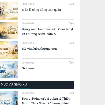
06/08/2026
0
Hôn lễ cùng đấng tình quân
06/08/2026
0
Đừng sống bằng nỗi sợ – Chúa Nhật
19 Thường Niên, năm A
06/08/2026
0
Mẹ vẫn luôn thương con
06/08/2026
0
Giọt nước
MỤC VỤ GIÁO XỨ
06/08/2026
0
PowerPoint và bài giảng lễ Thiếu
Nhi – Chúa Nhật 19 Thường Niên,