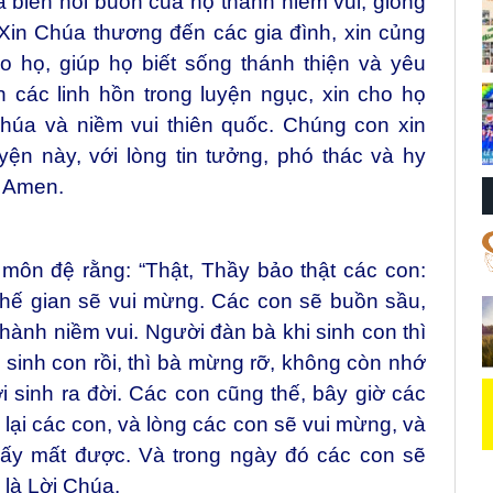
và biến nỗi buồn của họ thành niềm vui, giống
in Chúa thương đến các gia đình, xin củng
o họ, giúp họ biết sống thánh thiện và yêu
các linh hồn trong luyện ngục, xin cho họ
úa và niềm vui thiên quốc. Chúng con xin
ện này, với lòng tin tưởng, phó thác và hy
. Amen.
môn đệ rằng: “Thật, Thầy bảo thật các con:
thế gian sẽ vui mừng. Các con sẽ buồn sầu,
hành niềm vui. Người đàn bà khi sinh con thì
ã sinh con rồi, thì bà mừng rỡ, không còn nhớ
 sinh ra đời. Các con cũng thế, bây giờ các
ại các con, và lòng các con sẽ vui mừng, và
lấy mất được. Và trong ngày đó các con sẽ
 là Lời Chúa.