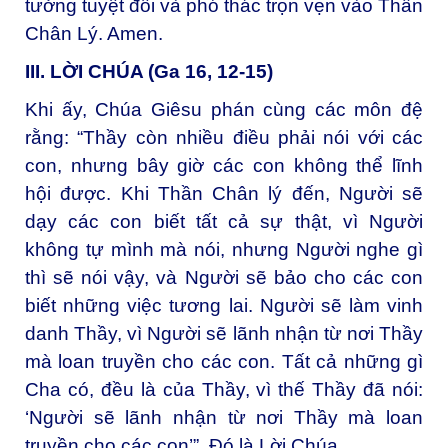
tưởng tuyệt đối và phó thác trọn vẹn vào Thần
Chân Lý. Amen.
III. LỜI CHÚA (Ga 16, 12-15)
Khi ấy, Chúa Giêsu phán cùng các môn đệ
rằng: “Thầy còn nhiều điều phải nói với các
con, nhưng bây giờ các con không thể lĩnh
hội được. Khi Thần Chân lý đến, Người sẽ
dạy các con biết tất cả sự thật, vì Người
không tự mình mà nói, nhưng Người nghe gì
thì sẽ nói vậy, và Người sẽ bảo cho các con
biết những việc tương lai. Người sẽ làm vinh
danh Thầy, vì Người sẽ lãnh nhận từ nơi Thầy
mà loan truyền cho các con. Tất cả những gì
Cha có, đều là của Thầy, vì thế Thầy đã nói:
‘Người sẽ lãnh nhận từ nơi Thầy mà loan
truyền cho các con’”. Ðó là Lời Chúa.