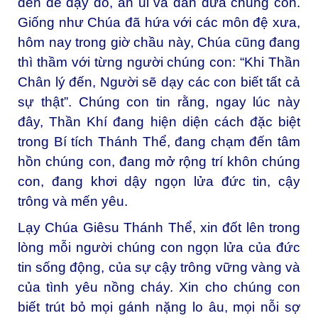
đến để dạy dỗ, an ủi và dẫn đưa chúng con.
Giống như Chúa đã hứa với các môn đệ xưa,
hôm nay trong giờ chầu này, Chúa cũng đang
thì thầm với từng người chúng con: “Khi Thần
Chân lý đến, Người sẽ dạy các con biết tất cả
sự thật”. Chúng con tin rằng, ngay lúc này
đây, Thần Khí đang hiện diện cách đặc biệt
trong Bí tích Thánh Thể, đang chạm đến tâm
hồn chúng con, đang mở rộng trí khôn chúng
con, đang khơi dậy ngọn lửa đức tin, cậy
trông và mến yêu.
Lạy Chúa Giêsu Thánh Thể, xin đốt lên trong
lòng mỗi người chúng con ngọn lửa của đức
tin sống động, của sự cậy trông vững vàng và
của tình yêu nồng cháy. Xin cho chúng con
biết trút bỏ mọi gánh nặng lo âu, mọi nỗi sợ