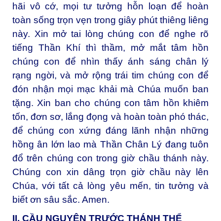
hãi vô cớ, mọi tư tưởng hỗn loạn để hoàn
toàn sống trọn vẹn trong giây phút thiêng liêng
này. Xin mở tai lòng chúng con để nghe rõ
tiếng Thần Khí thì thầm, mở mắt tâm hồn
chúng con để nhìn thấy ánh sáng chân lý
rạng ngời, và mở rộng trái tim chúng con để
đón nhận mọi mạc khải mà Chúa muốn ban
tặng. Xin ban cho chúng con tâm hồn khiêm
tốn, đơn sơ, lắng đọng và hoàn toàn phó thác,
để chúng con xứng đáng lãnh nhận những
hồng ân lớn lao mà Thần Chân Lý đang tuôn
đổ trên chúng con trong giờ chầu thánh này.
Chúng con xin dâng trọn giờ chầu này lên
Chúa, với tất cả lòng yêu mến, tin tưởng và
biết ơn sâu sắc. Amen.
II. CẦU NGUYỆN TRƯỚC THÁNH THỂ