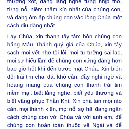
thương xót, đang lắng nghe từng nhịp thở,
từng nỗi niềm thầm kín nhất của chúng con,
và đang ôm ấp chúng con vào lòng Chúa một
cách dịu dàng nhất.
Lạy Chúa, xin thanh tẩy tâm hồn chúng con
bằng Máu Thánh quý giá của Chúa, xin tẩy
sạch mọi vết nhơ tội lỗi, mọi tư tưởng sai lạc,
mọi sự hiểu lầm để chúng con xứng đáng hơn
bao giờ hết khi đến trước mặt Chúa. Xin biến
đổi trái tim chai đá, khô cằn, đầy nghi ngờ và
hoang mang của chúng con thành trái tim
mềm mại, biết lắng nghe, biết yêu thương và
biết vâng phục Thần Khí. Xin phá tan mọi rào
cản, mọi thành kiến, mọi nỗi sợ hãi đang ngăn
cách chúng con với Chúa và với anh em, để
chúng con hoàn toàn thuộc về Ngài và để