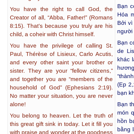
Bạn c
You have the right to call God, the
Hóa mu
Creator of all, “Abba, Father!” (Romans
Bởi vì
8:15). That’s because you truly are his
người 
child, a coheir with Christ himself.
Bạn c
You have the privilege of calling St.
de Lis
Paul, Thérèse of Lisieux, Carlo Acutis,
khác l
and every other saint your brother or
hương”
sister. They are your “fellow citizens,”
“thành
and together you are “members of the
(Ep 2,
household of God” (Ephesians 2:19).
bạn kh
No matter your situation, you are never
alone!
Bạn th
món q
You belong to heaven. Let the truth of
hồn b
this great gift sink in today. Let it fill you
bằng l
with praise and wonder at the goodness