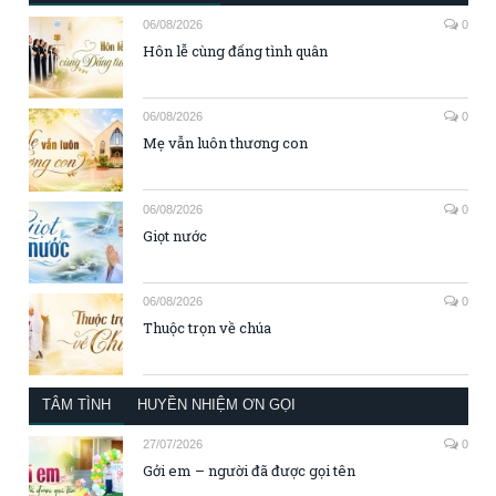
06/08/2026
0
Hôn lễ cùng đấng tình quân
06/08/2026
0
Mẹ vẫn luôn thương con
06/08/2026
0
Giọt nước
06/08/2026
0
Thuộc trọn về chúa
TÂM TÌNH
HUYỀN NHIỆM ƠN GỌI
27/07/2026
0
Gởi em – người đã được gọi tên