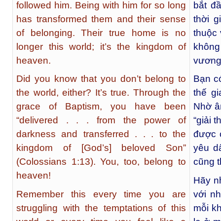
followed him. Being with him for so long
bắt đầ
has transformed them and their sense
thời g
of belonging. Their true home is no
thuộc 
longer this world; it’s the kingdom of
không
heaven.
vương
Did you know that you don’t belong to
Bạn có
the world, either? It’s true. Through the
thế g
grace of Baptism, you have been
Nhờ â
“delivered . . . from the power of
“giải 
darkness and transferred . . . to the
được 
kingdom of [God’s] beloved Son”
yêu dấ
(Colossians 1:13). You, too, belong to
cũng t
heaven!
Hãy nh
Remember this every time you are
với n
struggling with the temptations of this
mỗi k