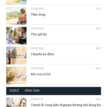
21/06/2026
0
Tấm lưng
20/06/2026
0
Thư gởi Ba
20/06/2026
0
Chuyến xe đêm
20/06/2026
0
Đời con có bố
VIDEO
HÌNH ẢNH
25/06/2026
0
Thánh lễ Cung hiến Nguyện đường Hội dòng Đa