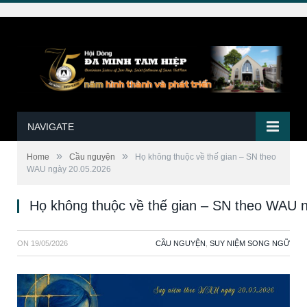
NAVIGATE
»
»
Home
Cầu nguyện
Họ không thuộc về thế gian – SN theo
WAU ngày 20.05.2026
Họ không thuộc về thế gian – SN theo WAU 
ON
19/05/2026
CẦU NGUYỆN
,
SUY NIỆM SONG NGỮ