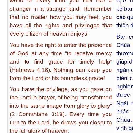
world or every time you feel like a
lạ ở m
stranger in a strange land. Remember
kể bạn
that no matter how you may feel, you
các q
have all the rights and privileges that
thiên
every citizen of heaven enjoys:
Bạn c
You have the right to enter the presence
Chúa 
of God at any time “to receive mercy
thươn
and to find grace for timely help”
giúp đ
(Hebrews 4:16). Nothing can keep you
ngăn 
from the Lord or his boundless grace!
biên 
nghiệ
You have the privilege, as you gaze on
được 
the Lord in prayer, of being “transformed
Ngài 
into the same image from glory to glory”
khác”
(2 Corinthians 3:18). Every time you
Chúa,
turn to the Lord, he draws you closer to
vinh q
the full glory of heaven.