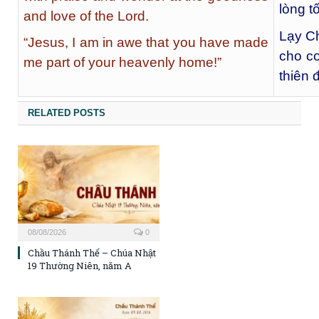
lòng t
and love of the Lord.
Lạy Ch
“Jesus, I am in awe that you have made
cho co
me part of your heavenly home!”
thiên 
RELATED POSTS
08/08/2026
0
Chầu Thánh Thể – Chúa Nhật
19 Thường Niên, năm A