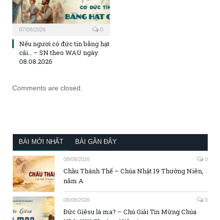
07/08/2026
0
Nếu ngươi có đức tin bằng hạt
cải… – SN theo WAU ngày
08.08.2026
Comments are closed.
BÀI MỚI NHẤT
BÀI GẦN ĐÂY
08/08/2026
0
Chầu Thánh Thể – Chúa Nhật 19 Thường Niên,
năm A
08/08/2026
0
Đức Giêsu là ma? – Chú Giải Tin Mừng Chúa