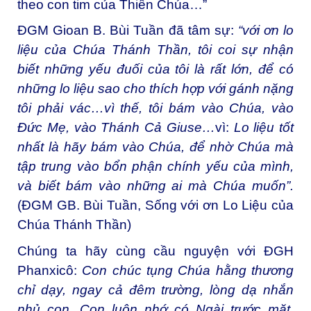
theo con tim của Thiên Chúa…”
ĐGM Gioan B. Bùi Tuần đã tâm sự:
“với ơn lo
liệu của Chúa Thánh Thần, tôi coi sự nhận
biết những yếu đuối của tôi là rất lớn, để có
những lo liệu sao cho thích hợp với gánh nặng
tôi phải vác…vì thế, tôi bám vào Chúa, vào
Đức Mẹ, vào Thánh Cả Giuse…
vì:
Lo liệu tốt
nhất là hãy bám vào Chúa, để nhờ Chúa mà
tập trung vào bổn phận chính yếu của mình,
và biết bám vào những ai mà Chúa muốn”.
(ĐGM GB. Bùi Tuần, Sống với ơn Lo Liệu của
Chúa Thánh Thần)
Chúng ta hãy cùng cầu nguyện với ĐGH
Phanxicô:
Con chúc tụng Chúa hằng thương
chỉ dạy, ngay cả đêm trường, lòng dạ nhắn
nhủ con. Con luôn nhớ có Ngài trước mặt,