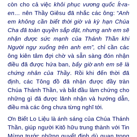
còn cho cả việc
khôi phục vương quốc Ít-ra-
en…
nên Thầy Giêsu đã nhắc các ông: “
Anh
em không cần biết thời giờ và kỳ hạn Chúa
Cha đã toàn quyền sắp đặt, nhưng anh em sẽ
nhận được sức mạnh của Thánh Thần khi
Người ngự xuống trên anh em”,
chỉ cần các
ông kiên tâm đợi chờ và sẵn sàng đón nhận
điều đã được hứa ban,
bấy giờ anh em sẽ là
chứng nhân của Thầy
. Rồi khi đến thời đã
định, các Tông đồ đã nhận được đầy tràn
Chúa Thánh Thần, và bắt đầu làm chứng cho
những gì đã được lãnh nhận và hướng dẫn,
điều mà các ông chưa từng nghĩ tới.
Ơn Biết Lo Liệu là ánh sáng của Chúa Thánh
Thần, giúp người Kitô hữu trung thành với Tin
Mừng trước những quyết định dù quan trọng