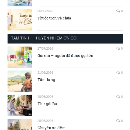
06/08/2026
0
Thuộc trọn về chúa
TÂM TÌNH
HUYỀN NHIỆM ƠN GỌI
27/07/2026
0
Gởi em – người đã được gọi tên
21/06/2026
0
Tấm lưng
20/06/2026
0
Thư gởi Ba
20/06/2026
0
Chuyến xe đêm