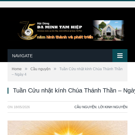
NAVIGATE
»
»
Home
Cầu nguyện
Tuần Cửu nhật kính Chúa Thánh Thần
– Ngày 4
Tuần Cửu nhật kính Chúa Thánh Thần – Ngà
ON
18/05/2026
CẦU NGUYỆN
,
LỜI KINH NGUYỆN