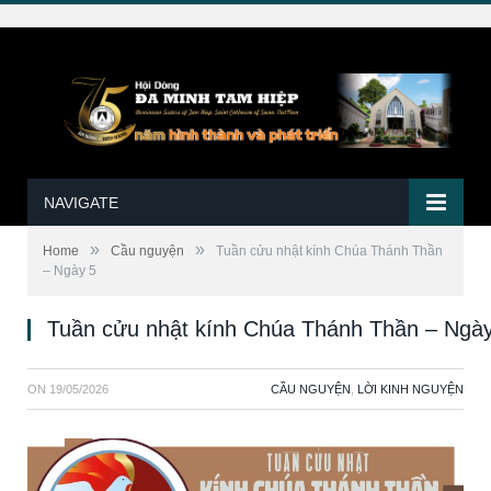
NAVIGATE
»
»
Home
Cầu nguyện
Tuần cửu nhật kính Chúa Thánh Thần
– Ngày 5
Tuần cửu nhật kính Chúa Thánh Thần – Ngà
ON
19/05/2026
CẦU NGUYỆN
,
LỜI KINH NGUYỆN