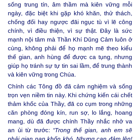
sống trung tín, âm thầm mà kiên vững mỗi
ngày, đặc biệt khi gặp khó khăn, thử thách,
chống đối hay ngược đãi ngục tù vì lẽ công
chính, vì điều thiện, vì sự thật. Đây là sức
mạnh nội tâm mà Thần Khí Dũng Cảm luôn ở
cùng, không phải để họ mạnh mẽ theo kiểu
thế gian, anh hùng để được ca tụng, nhưng
giúp họ tránh sự tự tin sai lầm, để trung thành
và kiên vững trong Chúa.
Chính các Tông đồ đã cảm nghiệm và sống
trọn vẹn niềm tin này. Khi chứng kiến cái chết
thảm khốc của Thầy, đã co cụm trong những
căn phòng đóng kín, run sợ, lo lắng, hoang
mang, dù đã được chính Thầy nhắc nhở va
an ủi từ trước:
“Trong thế gian, anh em sẽ
phải gian nan khốn khó. Nhưng can đảm lên!