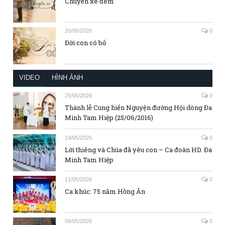
Chuyến xe đêm
20/06/2026
0
Đời con có bố
VIDEO
HÌNH ẢNH
25/06/2026
0
Thánh lễ Cung hiến Nguyện đường Hội dòng Đa
Minh Tam Hiệp (25/06/2016)
14/05/2026
0
Lời thiêng và Chúa đã yêu con – Ca đoàn HD. Đa
Minh Tam Hiệp
11/05/2026
0
Ca khúc: 75 năm Hồng Ân
06/05/2026
0