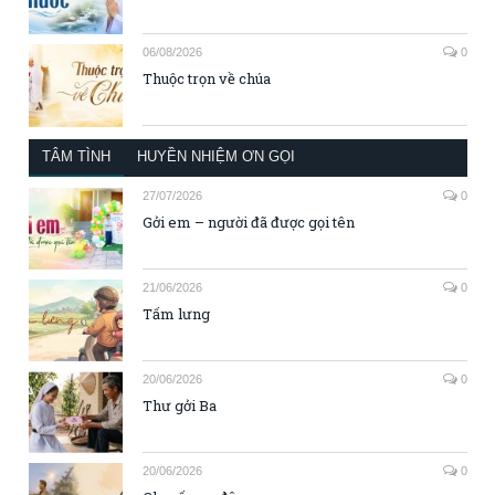
06/08/2026
0
Thuộc trọn về chúa
TÂM TÌNH
HUYỀN NHIỆM ƠN GỌI
27/07/2026
0
Gởi em – người đã được gọi tên
21/06/2026
0
Tấm lưng
20/06/2026
0
Thư gởi Ba
20/06/2026
0