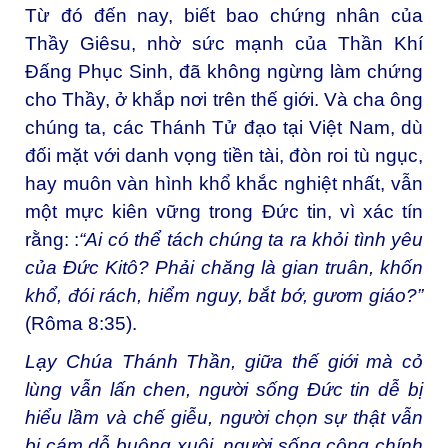
Từ đó đến nay, biết bao chứng nhân của
Thầy Giêsu, nhờ sức mạnh của Thần Khí
Đấng Phục Sinh, đã không ngừng làm chứng
cho Thầy, ở khắp nơi trên thế giới. Và cha ông
chúng ta, các Thánh Tử đạo tại Việt Nam, dù
đối mặt với danh vọng tiền tài, đòn roi tù ngục,
hay muôn vàn hình khổ khắc nghiệt nhất, vẫn
một mực kiên vững trong Đức tin, vì xác tín
rằng: :
“Ai có thể tách chúng ta ra khỏi tình yêu
của Đức Kitô? Phải chăng là gian truân, khốn
khổ, đói rách, hiểm nguy, bắt bớ, gươm giáo?”
(Rôma 8:35).
Lạy Chúa Thánh Thần, giữa thế giới mà cỏ
lùng vẫn lấn chen, người sống Đức tin dễ bị
hiểu lầm và chế giễu, người chọn sự thật vẫn
bị cám dỗ buông xuôi, người sống công chính