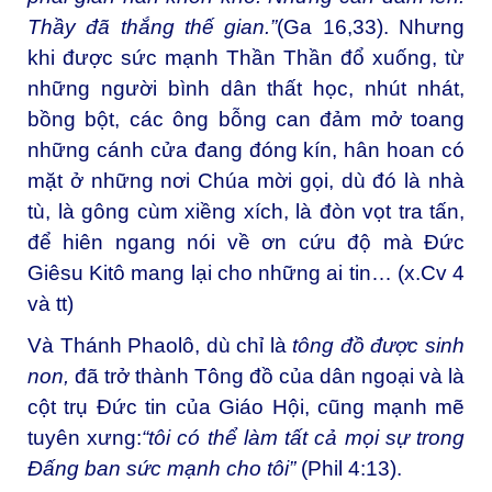
Thầy đã thắng thế gian.”
(Ga 16,33). Nhưng
khi được sức mạnh Thần Thần đổ xuống, từ
những người bình dân thất học, nhút nhát,
bồng bột, các ông bỗng can đảm mở toang
những cánh cửa đang đóng kín, hân hoan có
mặt ở những nơi Chúa mời gọi, dù đó là nhà
tù, là gông cùm xiềng xích, là đòn vọt tra tấn,
để hiên ngang nói về ơn cứu độ mà Đức
Giêsu Kitô mang lại cho những ai tin… (x.Cv 4
và tt)
Và Thánh Phaolô, dù chỉ là
tông đồ được sinh
non,
đã trở thành Tông đồ của dân ngoại và là
cột trụ Đức tin của Giáo Hội, cũng mạnh mẽ
tuyên xưng:
“tôi có thể làm tất cả mọi sự trong
Đấng ban sức mạnh cho tôi”
(Phil 4:13).