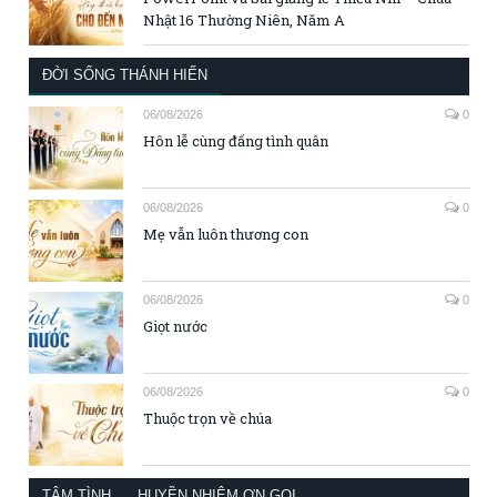
Nhật 16 Thường Niên, Năm A
ĐỜI SỐNG THÁNH HIẾN
06/08/2026
0
Hôn lễ cùng đấng tình quân
06/08/2026
0
Mẹ vẫn luôn thương con
06/08/2026
0
Giọt nước
06/08/2026
0
Thuộc trọn về chúa
TÂM TÌNH
HUYỀN NHIỆM ƠN GỌI