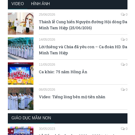
VIDEO
HÌNH ẢNH
25/06/2026
0
Thánh lễ Cung hiến Nguyện đường Hội dòng Đa
Minh Tam Hiệp (25/06/2016)
14/05/2026
0
Lời thiêng và Chúa đã yêu con – Ca đoàn HD. Đa
Minh Tam Hiệp
11/05/2026
0
Ca khúc: 75 năm Hồng Ân
06/05/2026
0
Video: Tiếng lòng bên mộ tiền nhân
GIÁO DỤC MẦM NON
30/05/2023
0