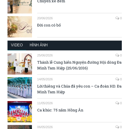
Chuyến xe đêm
20/06/2026
0
Đời con có bố
VIDEO
HÌNH ẢNH
25/06/2026
0
Thánh lễ Cung hiến Nguyện đường Hội dòng Đa
Minh Tam Hiệp (25/06/2016)
14/05/2026
0
Lời thiêng và Chúa đã yêu con – Ca đoàn HD. Đa
Minh Tam Hiệp
11/05/2026
0
Ca khúc: 75 năm Hồng Ân
06/05/2026
0