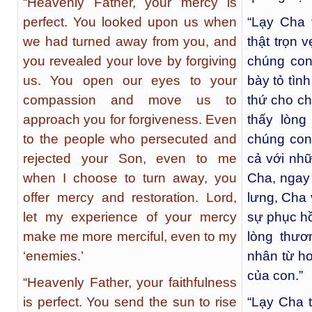
“Heavenly Father, your mercy is
perfect. You looked upon us when
“Lạy Cha 
we had turned away from you, and
thật trọn 
you revealed your love by forgiving
chúng con
us. You open our eyes to your
bày tỏ tìn
compassion and move us to
thứ cho c
approach you for forgiveness. Even
thấy lòng
to the people who persecuted and
chúng con
rejected your Son, even to me
cả với nh
when I choose to turn away, you
Cha, ngay
offer mercy and restoration. Lord,
lưng, Cha 
let my experience of your mercy
sự phục hồ
make me more merciful, even to my
lòng thươ
‘enemies.’
nhân từ hơ
của con.”
“Heavenly Father, your faithfulness
is perfect. You send the sun to rise
“Lạy Cha t