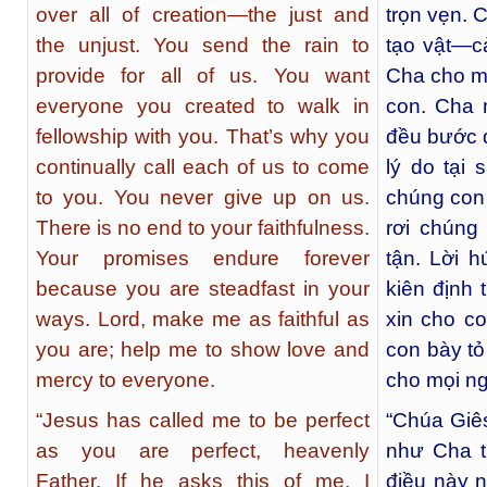
over all of creation—the just and
trọn vẹn. 
the unjust. You send the rain to
tạo vật—c
provide for all of us. You want
Cha cho m
everyone you created to walk in
con. Cha 
fellowship with you. That’s why you
đều bước đ
continually call each of us to come
lý do tại 
to you. You never give up on us.
chúng con
There is no end to your faithfulness.
rơi chúng
Your promises endure forever
tận. Lời 
because you are steadfast in your
kiên định 
ways. Lord, make me as faithful as
xin cho co
you are; help me to show love and
con bày tỏ
mercy to everyone.
cho mọi ng
“Jesus has called me to be perfect
“Chúa Giê
as you are perfect, heavenly
như Cha t
Father. If he asks this of me, I
điều này n