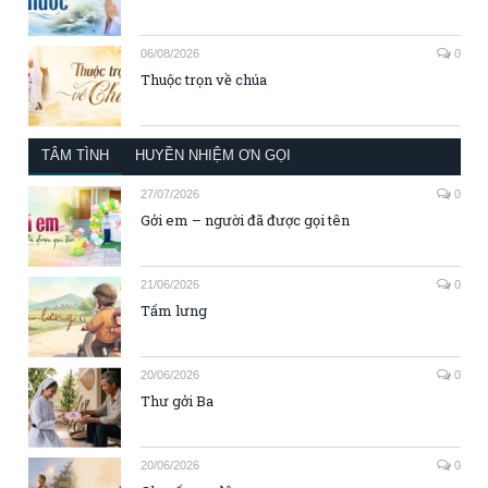
06/08/2026
0
Thuộc trọn về chúa
TÂM TÌNH
HUYỀN NHIỆM ƠN GỌI
27/07/2026
0
Gởi em – người đã được gọi tên
21/06/2026
0
Tấm lưng
20/06/2026
0
Thư gởi Ba
20/06/2026
0