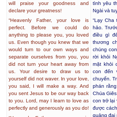
will praise your goodness and
tình yêu t
declare your greatness!
Ngài và tu
“Heavenly Father, your love is
“Lạy Cha t
perfect. Before we could do
hảo. Trướ
anything to please you, you loved
điều gì đ
us. Even though you knew that we
thương c
would turn to our own ways and
chúng con
separate ourselves from you, you
rời khỏi 
did not turn your heart away from
mặt khỏi
us. Your desire to draw us to
con đến 
yourself did not waver. In your love,
chuyển. Tr
you said, I will make a way. And
phán rằng
you sent Jesus to be our way back
Chúa Giês
to you. Lord, may I learn to love as
con trở lạ
perfectly and generously as you do!
được cách
quảng đại 