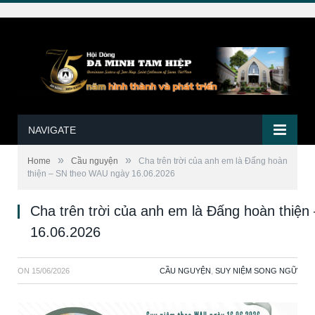
NAVIGATE
»
»
Home
Cầu nguyện
Cha trên trời của anh em là Đấng hoàn
thiện – SN theo WAU ngày 16.06.2026
Cha trên trời của anh em là Đấng hoàn thiệ
16.06.2026
ON
15/06/2026
CẦU NGUYỆN
,
SUY NIỆM SONG NGỮ