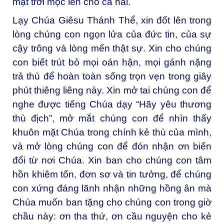
mặt trời mọc lên cho cả hai.
Lạy Chúa Giêsu Thánh Thể, xin đốt lên trong
lòng chúng con ngọn lửa của đức tin, của sự
cậy trông và lòng mến thật sự. Xin cho chúng
con biết trút bỏ mọi oán hận, mọi gánh nặng
trả thù để hoàn toàn sống trọn vẹn trong giây
phút thiêng liêng này. Xin mở tai chúng con để
nghe được tiếng Chúa dạy “Hãy yêu thương
thù địch”, mở mắt chúng con để nhìn thấy
khuôn mặt Chúa trong chính kẻ thù của mình,
và mở lòng chúng con để đón nhận ơn biến
đổi từ nơi Chúa. Xin ban cho chúng con tâm
hồn khiêm tốn, đơn sơ và tin tưởng, để chúng
con xứng đáng lãnh nhận những hồng ân mà
Chúa muốn ban tặng cho chúng con trong giờ
chầu này: ơn tha thứ, ơn cầu nguyện cho kẻ