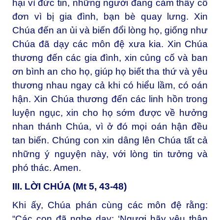
hại vì đức tin, những người đang cảm thấy cô
đơn vì bị gia đình, bạn bè quay lưng. Xin
Chúa đến an ủi và biến đổi lòng họ, giống như
Chúa đã dạy các môn đệ xưa kia. Xin Chúa
thương đến các gia đình, xin củng cố và ban
ơn bình an cho họ, giúp họ biết tha thứ và yêu
thương nhau ngay cả khi có hiểu lầm, có oán
hận. Xin Chúa thương đến các linh hồn trong
luyện ngục, xin cho họ sớm được về hưởng
nhan thánh Chúa, vì ở đó mọi oán hận đều
tan biến. Chúng con xin dâng lên Chúa tất cả
những ý nguyện này, với lòng tin tưởng và
phó thác. Amen.
III. LỜI CHÚA (Mt 5, 43-48)
Khi ấy, Chúa phán cùng các môn đệ rằng:
“Các con đã nghe dạy: ‘Ngươi hãy yêu thân