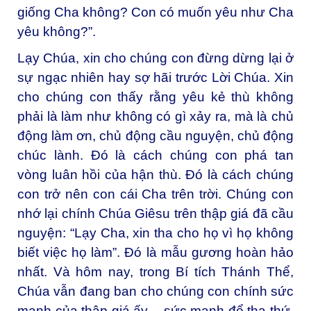
giống Cha không? Con có muốn yêu như Cha
yêu không?”.
Lạy Chúa, xin cho chúng con đừng dừng lại ở
sự ngạc nhiên hay sợ hãi trước Lời Chúa. Xin
cho chúng con thấy rằng yêu kẻ thù không
phải là làm như không có gì xảy ra, mà là chủ
động làm ơn, chủ động cầu nguyện, chủ động
chúc lành. Đó là cách chúng con phá tan
vòng luân hồi của hận thù. Đó là cách chúng
con trở nên con cái Cha trên trời. Chúng con
nhớ lại chính Chúa Giêsu trên thập giá đã cầu
nguyện: “Lạy Cha, xin tha cho họ vì họ không
biết việc họ làm”. Đó là mẫu gương hoàn hảo
nhất. Và hôm nay, trong Bí tích Thánh Thể,
Chúa vẫn đang ban cho chúng con chính sức
mạnh của thập giá ấy – sức mạnh để tha thứ,