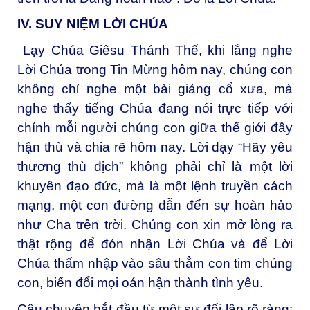
IV. SUY NIỆM LỜI CHÚA
Lạy Chúa Giêsu Thánh Thể, khi lắng nghe
Lời Chúa trong Tin Mừng hôm nay, chúng con
không chỉ nghe một bài giảng cổ xưa, mà
nghe thấy tiếng Chúa đang nói trực tiếp với
chính mỗi người chúng con giữa thế giới đầy
hận thù và chia rẽ hôm nay. Lời dạy “Hãy yêu
thương thù địch” không phải chỉ là một lời
khuyên đạo đức, mà là một lệnh truyền cách
mạng, một con đường dẫn đến sự hoàn hảo
như Cha trên trời. Chúng con xin mở lòng ra
thật rộng để đón nhận Lời Chúa và để Lời
Chúa thấm nhập vào sâu thẳm con tim chúng
con, biến đổi mọi oán hận thành tình yêu.
Câu chuyện bắt đầu từ một sự đối lập rõ ràng: