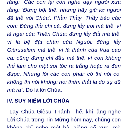
rằng: “Các con lại còn nghe dạy người xưa
rằng: ‘Đừng bội thề, nhưng hãy giữ lời ngươi
đã thề với Chúa’. Phần Thầy, Thầy bảo các
con: Đừng thề chi cả, đừng lấy trời mà thề, vì
là ngai của Thiên Chúa; đừng lấy đất mà thề,
vì là bệ đặt chân của Người; đừng lấy
Giêrusalem mà thề, vì là thành của Vua cao
cả; cũng đừng chỉ đầu mà thề, vì con không
thể làm cho một sợi tóc ra trắng hoặc ra đen
được. Nhưng lời các con phải: có thì nói có,
không thì nói không; nói thêm thắt là do sự dữ
mà ra”.
Đó là lời Chúa.
IV. SUY NIỆM LỜI CHÚA
Lạy Chúa Giêsu Thánh Thể, khi lắng nghe
Lời Chúa trong Tin Mừng hôm nay, chúng con
không chỉ nghe một bài giảng cổ xưa, mà