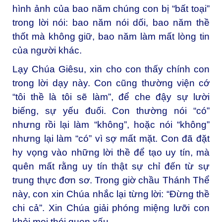
hình ảnh của bao năm chúng con bị “bất toại”
trong lời nói: bao năm nói dối, bao năm thề
thốt mà không giữ, bao năm làm mất lòng tin
của người khác.
Lạy Chúa Giêsu, xin cho con thấy chính con
trong lời dạy này. Con cũng thường viện cớ
“tôi thề là tôi sẽ làm”, để che đậy sự lười
biếng, sự yếu đuối. Con thường nói “có”
nhưng rồi lại làm “không”, hoặc nói “không”
nhưng lại làm “có” vì sợ mất mặt. Con đã đặt
hy vọng vào những lời thề để tạo uy tín, mà
quên mất rằng uy tín thật sự chỉ đến từ sự
trung thực đơn sơ. Trong giờ chầu Thánh Thể
này, con xin Chúa nhắc lại từng lời: “Đừng thề
chi cả”. Xin Chúa giải phóng miệng lưỡi con
khỏi mọi thói quen xấu.