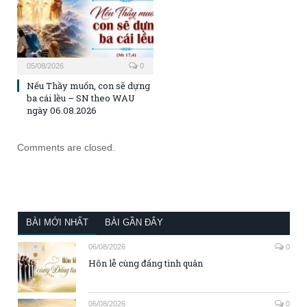
05/08/2026
0
Nếu Thầy muốn, con sẽ dựng
ba cái lều – SN theo WAU
ngày 06.08.2026
Comments are closed.
BÀI MỚI NHẤT
BÀI GẦN ĐÂY
06/08/2026
0
Hôn lễ cùng đấng tình quân
06/08/2026
0