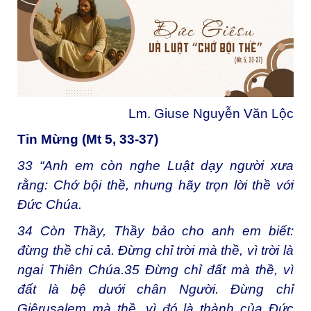
Lm. Giuse Nguyễn Văn Lộc
Tin Mừng (Mt 5, 33-37)
33
“Anh em còn nghe Luật dạy người xưa
rằng: Chớ bội thề, nhưng hãy trọn lời thề với
Đức Chúa.
34
Còn Thầy, Thầy bảo cho anh em biết:
đừng thề chi cả. Đừng chỉ trời mà thề, vì trời là
ngai Thiên Chúa.
35
Đừng chỉ đất mà thề, vì
đất là bệ dưới chân Người. Đừng chỉ
Giêrusalem mà thề, vì đó là thành của Đức