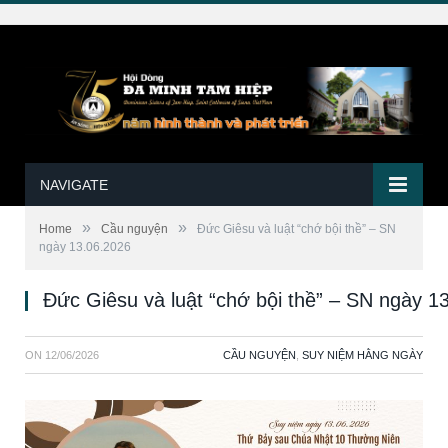
NAVIGATE
»
»
Home
Cầu nguyện
Đức Giêsu và luật “chớ bội thề” – SN
ngày 13.06.2026
Đức Giêsu và luật “chớ bội thề” – SN ngày 1
ON
12/06/2026
CẦU NGUYỆN
,
SUY NIỆM HẰNG NGÀY