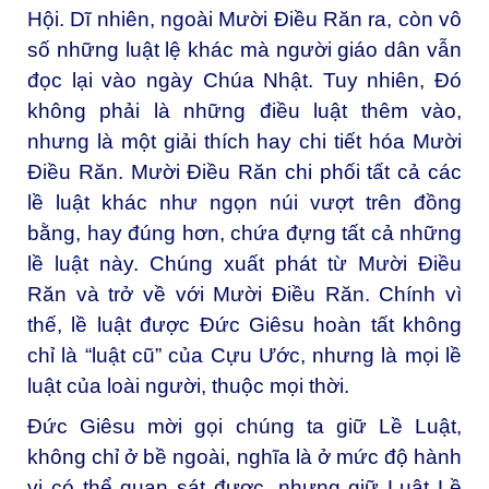
Hội. Dĩ nhiên, ngoài Mười Điều Răn ra, còn vô
số những luật lệ khác mà người giáo dân vẫn
đọc lại vào ngày Chúa Nhật. Tuy nhiên, Đó
không phải là những điều luật thêm vào,
nhưng là một giải thích hay chi tiết hóa Mười
Điều Răn. Mười Điều Răn chi phối tất cả các
lề luật khác như ngọn núi vượt trên đồng
bằng, hay đúng hơn, chứa đựng tất cả những
lề luật này. Chúng xuất phát từ Mười Điều
Răn và trở về với Mười Điều Răn. Chính vì
thế, lề luật được Đức Giêsu hoàn tất không
chỉ là “luật cũ” của Cựu Ước, nhưng là mọi lề
luật của loài người, thuộc mọi thời.
Đức Giêsu mời gọi chúng ta giữ Lề Luật,
không chỉ ở bề ngoài, nghĩa là ở mức độ hành
vi có thể quan sát được, nhưng giữ Luật Lề