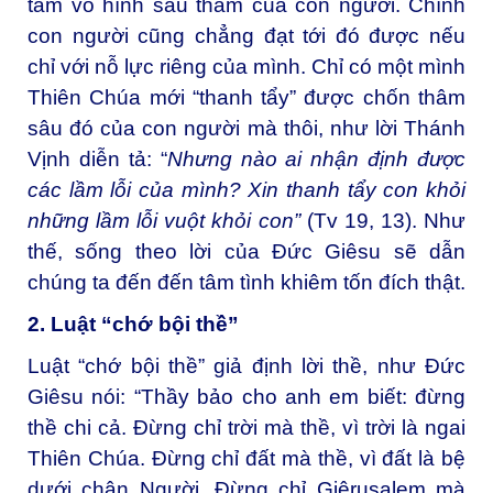
tâm vô hình sâu thẳm của con người. Chính
con người cũng chẳng đạt tới đó được nếu
chỉ với nỗ lực riêng của mình. Chỉ có một mình
Thiên Chúa mới “thanh tẩy” được chốn thâm
sâu đó của con người mà thôi, như lời Thánh
Vịnh diễn tả: “
Nhưng nào ai nhận định được
các lầm lỗi của mình? Xin thanh tẩy con khỏi
những lầm lỗi vuột khỏi con”
(Tv 19, 13). Như
thế, sống theo lời của Đức Giêsu sẽ dẫn
chúng ta đến đến tâm tình khiêm tốn đích thật.
2. Luật “chớ bội thề”
Luật “chớ bội thề” giả định lời thề, như Đức
Giêsu nói: “Thầy bảo cho anh em biết: đừng
thề chi cả. Đừng chỉ trời mà thề, vì trời là ngai
Thiên Chúa. Đừng chỉ đất mà thề, vì đất là bệ
dưới chân Người. Đừng chỉ Giêrusalem mà