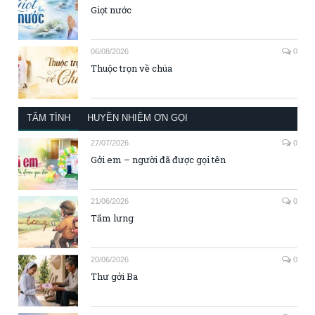
Giọt nước
06/08/2026
0
Thuộc trọn về chúa
TÂM TÌNH
HUYỀN NHIỆM ƠN GỌI
27/07/2026
0
Gởi em – người đã được gọi tên
21/06/2026
0
Tấm lưng
20/06/2026
0
Thư gởi Ba