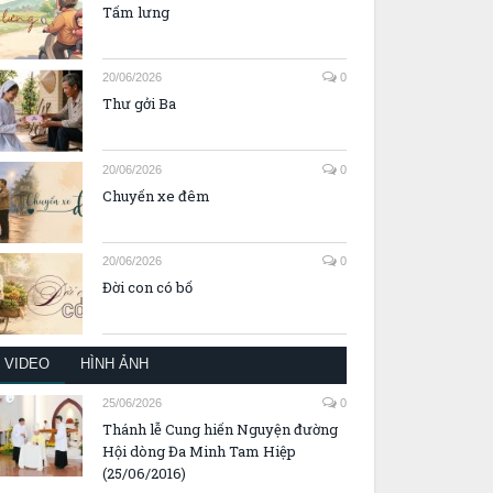
Tấm lưng
20/06/2026
0
Thư gởi Ba
20/06/2026
0
Chuyến xe đêm
20/06/2026
0
Đời con có bố
VIDEO
HÌNH ẢNH
25/06/2026
0
Thánh lễ Cung hiến Nguyện đường
Hội dòng Đa Minh Tam Hiệp
(25/06/2016)