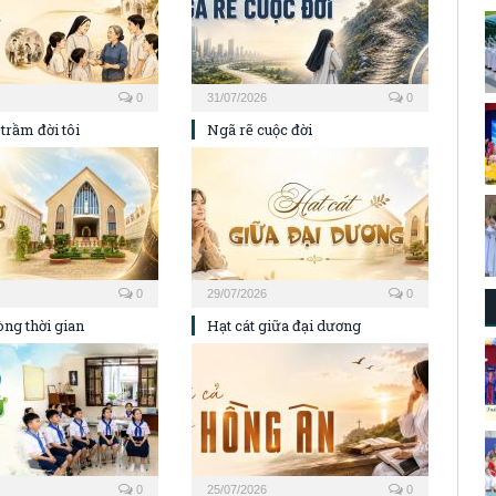
0
31/07/2026
0
trầm đời tôi
Ngã rẽ cuộc đời
0
29/07/2026
0
ng thời gian
Hạt cát giữa đại dương
0
25/07/2026
0