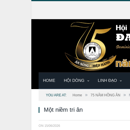
HOME
HỘI DÒNG
LINH ĐẠO
»
»
YOU ARE AT:
Home
75 NĂM HỒNG ÂN
Một niềm tri ân
ON
15/06/2026