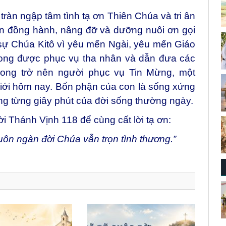
 tràn ngập tâm tình tạ ơn Thiên Chúa và tri ân
ôn đồng hành, nâng đỡ và dưỡng nuôi ơn gọi
sự Chúa Kitô vì yêu mến Ngài, yêu mến Giáo
 mong được phục vụ tha nhân và dẫn đưa các
ong trở nên người phục vụ Tin Mừng, một
giới hôm nay. Bổn phận của con là sống xứng
ng từng giây phút của đời sống thường ngày.
ời Thánh Vịnh 118 để cùng cất lời tạ ơn:
ôn ngàn đời Chúa vẫn trọn tình thương.”