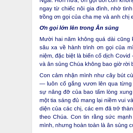
Ngài. Hơn nữa, ơn gọi đời con khô
ngay từ chiếc nôi gia đình, nhờ tìn
trồng ơn gọi của cha mẹ và anh chị em
Ơn gọi lớn lên trong Ân sủng
Mười hai năm không quá dài cũng
sâu xa về hành trình ơn gọi của mì
niệm, đặc biệt là biến cố dịch Covid
và ân sủng Chúa không bao giờ rời 
Con cảm nhận mình như cây bút cùn
— luôn cố gắng vươn lên qua từng
sự nâng đỡ của bao tấm lòng xung q
một tia sáng đủ mang lại niềm vui v
diện của các chị, các em đã trở thà
theo Chúa. Con tin rằng sức mạnh
mình, nhưng hoàn toàn là ân sủng 