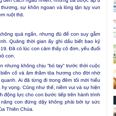
ng đến cách ngẫu nhiên, nhưng đã được ấp ủ
h thương, sự khôn ngoan và lòng tận tụy vun
 ruột thịt.
 không quá ngắn, nhưng đủ để con suy gẫm
nh. Quãng thời gian ấy ghi dấu biết bao kỷ
 -19. Đã có lúc con cảm thấy cô đơn, yếu đuối
bỏ con.
 nhưng không chịu “bó tay” trước thời cuộc
 biến cố và âm thầm tỏa hương cho đời nhờ
uanh. Ai đã từng đi trong đêm tối mới hiểu
à hy vọng. Cũng như thế, niềm vui và sự hiện
nh động lực cho con bước tiếp trên hành trình
 nâng con đứng dậy không phải bởi tự sức
của Thiên Chúa.