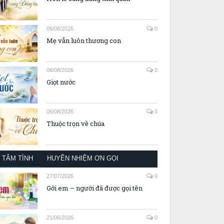
06/08/2026
0
Mẹ vẫn luôn thương con
06/08/2026
0
Giọt nước
06/08/2026
0
Thuộc trọn về chúa
TÂM TÌNH
HUYỀN NHIỆM ƠN GỌI
27/07/2026
0
Gởi em – người đã được gọi tên
21/06/2026
0