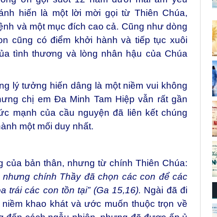
nh hiến là một lời mời gọi từ Thiên Chúa,
ệnh và một mục đích cao cả. Cũng như dòng
n cũng có điểm khởi hành và tiếp tục xuôi
a tình thương và lòng nhân hậu của Chúa
g lý tưởng hiến dâng là một niềm vui không
 nhưng chị em Đa Minh Tam Hiệp vẫn rất gần
sức mạnh của cầu nguyện đã liên kết chúng
thành một mối duy nhất.
g của bản thân, nhưng từ chính Thiên Chúa:
, nhưng chính Thầy đã chọn các con để các
a trái các con tồn tại” (Ga 15,16).
Ngài đã đi
n niềm khao khát và ước muốn thuộc trọn về