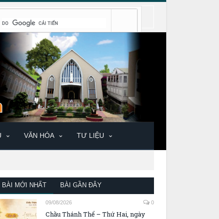
U
VĂN HÓA
TƯ LIỆU
BÀI MỚI NHẤT
BÀI GẦN ĐÂY
09/08/2026
0
Chầu Thánh Thể – Thứ Hai, ngày