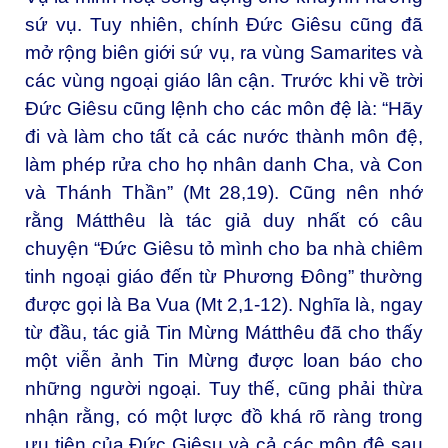
sứ vụ. Tuy nhiên, chính Đức Giêsu cũng đã
mở rộng biên giới sứ vụ, ra vùng Samarites và
các vùng ngoại giáo lân cận. Trước khi về trời
Đức Giêsu cũng lệnh cho các môn đệ là: “Hãy
đi và làm cho tất cả các nước thành môn đệ,
làm phép rửa cho họ nhân danh Cha, và Con
và Thánh Thần” (Mt 28,19). Cũng nên nhớ
rằng Mátthêu là tác giả duy nhất có câu
chuyện “Đức Giêsu tỏ mình cho ba nhà chiêm
tinh ngoại giáo đến từ Phương Đông” thường
được gọi là Ba Vua (Mt 2,1-12). Nghĩa là, ngay
từ đầu, tác giả Tin Mừng Mátthêu đã cho thấy
một viễn ảnh Tin Mừng được loan báo cho
những người ngoại. Tuy thế, cũng phải thừa
nhận rằng, có một lược đồ khá rõ ràng trong
ưu tiên của Đức Giêsu và cả các môn đệ sau