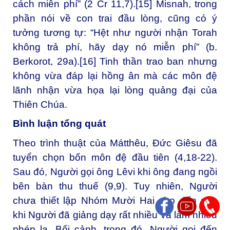
cách miễn phí” (2 Cr 11,7).
[15]
Misnah, trong
phần nói về con trai đầu lòng, cũng có ý
tưởng tương tự: “Hệt như người nhận Torah
không trả phí, hãy dạy nó miễn phí” (b.
Berkorot, 29a).
[16]
Tinh thần trao ban nhưng
không vừa đáp lại hồng ân mà các môn đệ
lãnh nhận vừa họa lại lòng quảng đại của
Thiên Chúa.
Bình luận tổng quát
Theo trình thuật của Mátthêu, Đức Giêsu đã
tuyển chọn bốn môn đệ đầu tiên (4,18-22).
Sau đó, Người gọi ông Lêvi khi ông đang ngồi
bên bàn thu thuế (9,9). Tuy nhiên, Người
chưa thiết lập Nhóm Mười Hai cho đến sau
khi Người đã giảng dạy rất nhiều và làm nhiều
phép lạ. Bối cảnh, trong đó, Người gọi đến