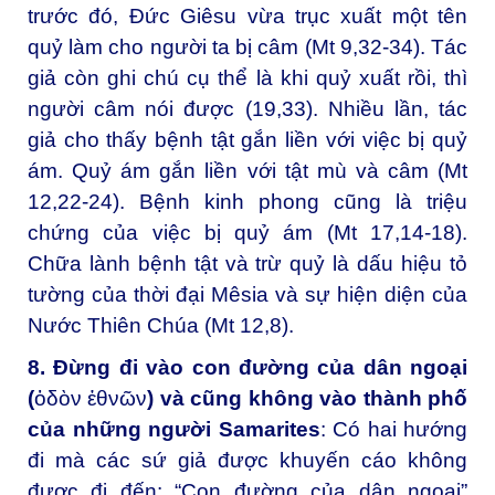
trước đó, Đức Giêsu vừa trục xuất một tên
quỷ làm cho người ta bị câm (Mt 9,32-34). Tác
giả còn ghi chú cụ thể là khi quỷ xuất rồi, thì
người câm nói được (19,33). Nhiều lần, tác
giả cho thấy bệnh tật gắn liền với việc bị quỷ
ám. Quỷ ám gắn liền với tật mù và câm (Mt
12,22-24). Bệnh kinh phong cũng là triệu
chứng của việc bị quỷ ám (Mt 17,14-18).
Chữa lành bệnh tật và trừ quỷ là dấu hiệu tỏ
tường của thời đại Mêsia và sự hiện diện của
Nước Thiên Chúa (Mt 12,8).
8. Đừng đi vào con đường của dân ngoại
(
ὁδὸν ἐθνῶν
) và cũng không vào thành phố
của những người Samarites
: Có hai hướng
đi mà các sứ giả được khuyến cáo không
được đi đến: “Con đường của dân ngoại”