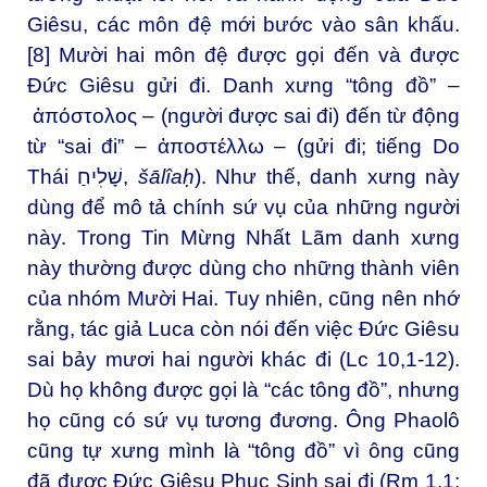
Giêsu, các môn đệ mới bước vào sân khấu.
[8]
Mười hai môn đệ được gọi đến và được
Đức Giêsu gửi đi. Danh xưng “tông đồ” –
ἀπόστολος – (người được sai đi) đến từ động
từ “sai đi” – ἀποστέλλω – (gửi đi; tiếng Do
Thái שָׁלִיחַ,
šālîaḥ
). Như thế, danh xưng này
dùng để mô tả chính sứ vụ của những người
này. Trong Tin Mừng Nhất Lãm danh xưng
này thường được dùng cho những thành viên
của nhóm Mười Hai. Tuy nhiên, cũng nên nhớ
rằng, tác giả Luca còn nói đến việc Đức Giêsu
sai bảy mươi hai người khác đi (Lc 10,1-12).
Dù họ không được gọi là “các tông đồ”, nhưng
họ cũng có sứ vụ tương đương. Ông Phaolô
cũng tự xưng mình là “tông đồ” vì ông cũng
đã được Đức Giêsu Phục Sinh sai đi (Rm 1,1;