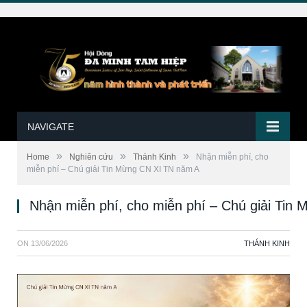
NAVIGATE
»
»
»
Home
Nghiên cứu
Thánh Kinh
Nhận miễn phí, cho
miễn phí – Chú giải Tin Mừng CN XI TN năm A
Nhận miễn phí, cho miễn phí – Chú giải Tin
ON
13/06/2026
THÁNH KINH