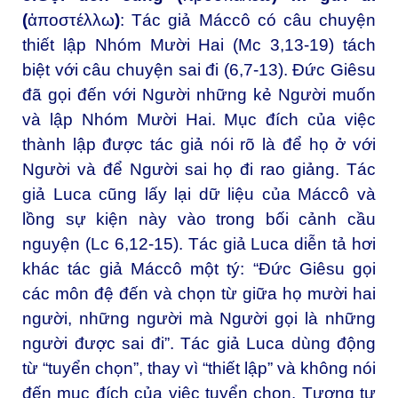
(
ἀποστέλλω
)
: Tác giả Máccô có câu chuyện
thiết lập Nhóm Mười Hai (Mc 3,13-19) tách
biệt với câu chuyện sai đi (6,7-13). Đức Giêsu
đã gọi đến với Người những kẻ Người muốn
và lập Nhóm Mười Hai. Mục đích của việc
thành lập được tác giả nói rõ là để họ ở với
Người và để Người sai họ đi rao giảng. Tác
giả Luca cũng lấy lại dữ liệu của Máccô và
lồng sự kiện này vào trong bối cảnh cầu
nguyện (Lc 6,12-15). Tác giả Luca diễn tả hơi
khác tác giả Máccô một tý: “Đức Giêsu gọi
các môn đệ đến và chọn từ giữa họ mười hai
người, những người mà Người gọi là những
người được sai đi”. Tác giả Luca dùng động
từ “tuyển chọn”, thay vì “thiết lập” và không nói
đến mục đích của việc tuyển chọn. Tương tự