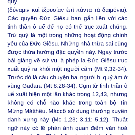
quỷ
(δύναμιν καὶ ἐξουσίαν ἐπὶ πάντα τὰ δαιμόνια).
Các quyền Đức Giêsu ban gắn liền với các
tinh thần ô uế để họ có thể trục xuất chúng.
Trừ quỷ là một trong những hoạt động chính
yếu của Đức Giêsu. Những nhà thừa sai cũng
được thừa hưởng đặc quyền này. Ngay trước
bài giảng về sứ vụ là phép lạ Đức Giêsu trục
xuất quỷ ra khỏi một người câm (Mt 9,32-34).
Trước đó là câu chuyện hai người bị quỷ ám ở
vùng Gađara (Mt 8,28-34). Cụm từ tinh thần ô
uế xuất hiện một lần khác trong 12,43, nhưng
không có chỗ nào khác trong toàn bộ Tin
Mừng Mátthêu. Máccô sử dụng thường xuyên
danh xưng này (Mc 1,23; 3,11; 5,12). Thuật
ngữ này có lẽ phản ánh quan điểm văn hoá