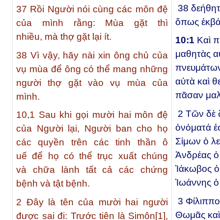
38
δεήθητ
37
Rồi Người nói cùng các môn đệ
ὅπως ἐκβάλ
của mình rằng: Mùa gặt thì
nhiều, mà thợ gặt lại ít.
10:
1
Καὶ π
μαθητὰς α
38
Vì vậy, hãy nài xin ông chủ của
πνευμάτων
vụ mùa để ông có thể mang những
αὐτὰ καὶ 
người thợ gặt vào vụ mùa của
πᾶσαν μαλ
mình.
2
Τῶν δὲ
10,
1
Sau khi gọi mười hai môn đệ
ὀνόματά ἐ
của Người lại, Người ban cho họ
Σίμων ὁ λ
các quyền trên các tinh thần ô
Ἀνδρέας ὁ
uế để họ có thể trục xuất chúng
Ἰάκωβος ὁ 
và chữa lành tất cả các chứng
Ἰωάννης ὁ
bệnh và tật bệnh.
3
Φίλιππο
2
Đây là tên của mười hai người
Θωμᾶς καὶ
được sai đi: Trước tiên là Simôn
[1]
,