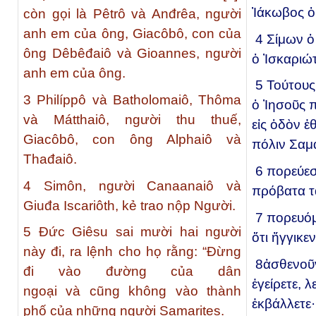
Ἰάκωβος ὁ
còn gọi là Pêtrô và Anđrêa, người
anh em của ông, Giacôbô, con của
4
Σίμων ὁ
ông Dêbêđaiô và Gioannes, người
ὁ Ἰσκαριώ
anh em của ông.
5
Τούτους
3
Philíppô và Batholomaiô, Thôma
ὁ Ἰησοῦς 
và Mátthaiô, người thu thuế,
εἰς ὁδὸν ἐ
Giacôbô, con ông Alphaiô và
πόλιν Σαμ
Thađaiô.
6
πορεύεσ
4
Simôn, người Canaanaiô và
πρόβατα τ
Giuđa Iscariôth, kẻ trao nộp Người.
7
πορευόμ
5
Đức Giêsu sai mười hai người
ὅτι ἤγγικε
này đi, ra lệnh cho họ rằng: “Đừng
8
ἀσθενοῦ
đi vào đường của dân
ἐγείρετε, 
ngoại và cũng không vào thành
ἐκβάλλετε
phố của những người Samarites.