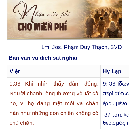
Lm. Jos. Phạm Duy Thạch, SVD
Bản văn và dịch sát nghĩa
Việt
Hy Lạp
9,
36
Khi nhìn thấy đám đông,
9:
36
Ἰδὼν
Người chạnh lòng thương về tất cả
περὶ αὐτῶν
họ, vì họ đang mệt mỏi và chán
ἐρριμμένοι
nản như những con chiên không có
37
τότε λέ
θερισμὸς π
chủ chăn.