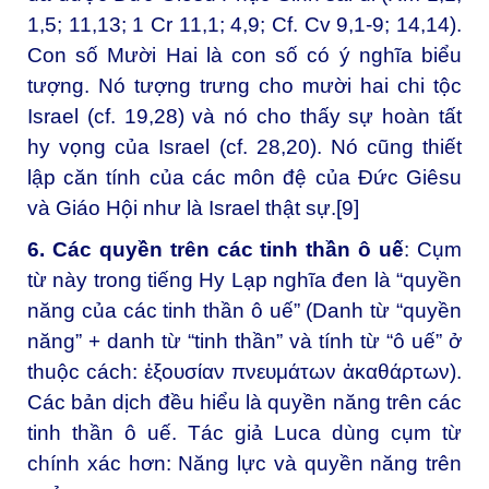
1,5; 11,13; 1 Cr 11,1; 4,9; Cf. Cv 9,1-9; 14,14).
Con số Mười Hai là con số có ý nghĩa biểu
tượng. Nó tượng trưng cho mười hai chi tộc
Israel (cf. 19,28) và nó cho thấy sự hoàn tất
hy vọng của Israel (cf. 28,20). Nó cũng thiết
lập căn tính của các môn đệ của Đức Giêsu
và Giáo Hội như là Israel thật sự.
[9]
6. Các quyền trên các tinh thần ô uế
: Cụm
từ này trong tiếng Hy Lạp nghĩa đen là “quyền
năng của các tinh thần ô uế” (Danh từ “quyền
năng” + danh từ “tinh thần” và tính từ “ô uế” ở
thuộc cách: ἐξουσίαν πνευμάτων ἀκαθάρτων).
Các bản dịch đều hiểu là quyền năng trên các
tinh thần ô uế. Tác giả Luca dùng cụm từ
chính xác hơn: Năng lực và quyền năng trên