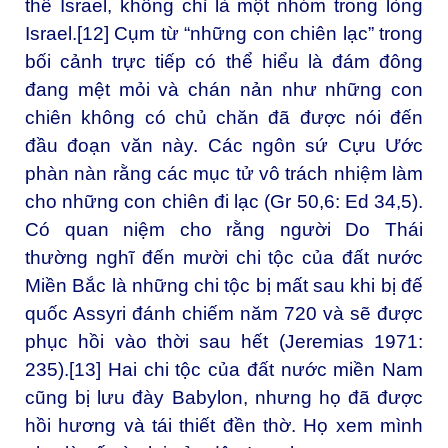
thể Israel, không chỉ là một nhóm trong lòng
Israel.
[12]
Cụm từ “những con chiên lạc” trong
bối cảnh trực tiếp có thể hiểu là đám đông
đang mệt mỏi và chán nản như những con
chiên không có chủ chăn đã được nói đến
đầu đoạn văn này. Các ngôn sứ Cựu Ước
phàn nàn rằng các mục tử vô trách nhiệm làm
cho những con chiên đi lạc (Gr 50,6: Ed 34,5).
Có quan niệm cho rằng người Do Thái
thường nghĩ đến mười chi tộc của đất nước
Miền Bắc là những chi tộc bị mất sau khi bị đế
quốc Assyri đánh chiếm năm 720 và sẽ được
phục hồi vào thời sau hết (Jeremias 1971:
235).
[13]
Hai chi tộc của đất nước miền Nam
cũng bị lưu đày Babylon, nhưng họ đã được
hồi hương và tái thiết đền thờ. Họ xem mình