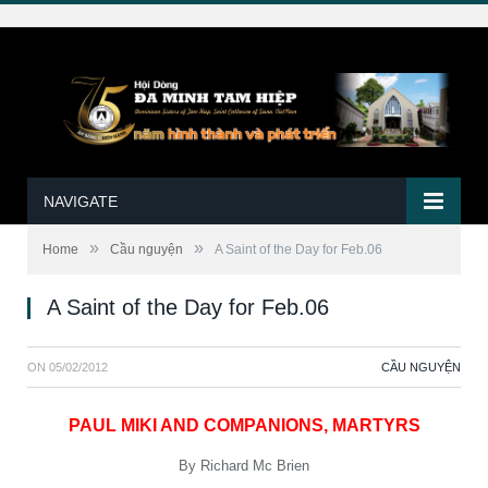
NAVIGATE
»
»
Home
Cầu nguyện
A Saint of the Day for Feb.06
A Saint of the Day for Feb.06
ON
05/02/2012
CẦU NGUYỆN
PAUL MIKI AND COMPANIONS, MARTYRS
By Richard Mc Brien