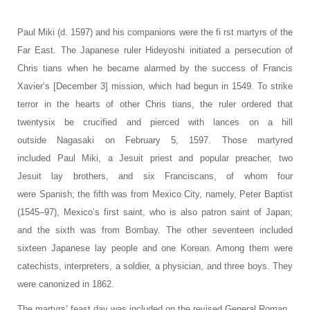
Paul Miki (d. 1597) and his companions were the fi rst martyrs of the
Far East. The Japanese ruler Hideyoshi initiated a persecution of
Chris tians when he became alarmed by the success of Francis
Xavier’s [December 3] mission, which had begun in 1549. To strike
terror in the hearts of other Chris tians, the ruler ordered that
twentysix be crucified and pierced with lances on a hill
outside Nagasaki on February 5, 1597. Those martyred
included Paul Miki, a Jesuit priest and popular preacher, two
Jesuit lay brothers, and six Franciscans, of whom four
were Spanish; the fifth was from Mexico City, namely, Peter Baptist
(1545–97), Mexico’s first saint, who is also patron saint of Japan;
and the sixth was from Bombay. The other seventeen included
sixteen Japanese lay people and one Korean. Among them were
catechists, interpreters, a soldier, a physician, and three boys. They
were canonized in 1862.
The martyrs’ feast day was included on the revised General Roman