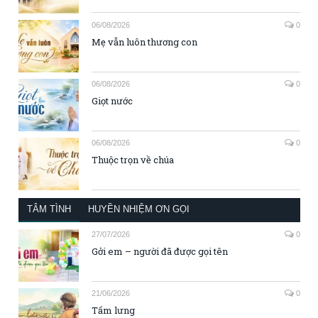
06/08/2026
0
Mẹ vẫn luôn thương con
06/08/2026
0
Giọt nước
06/08/2026
0
Thuộc trọn về chúa
TÂM TÌNH
HUYỀN NHIỆM ƠN GỌI
27/07/2026
0
Gởi em – người đã được gọi tên
21/06/2026
0
Tấm lưng