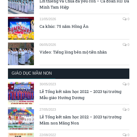
Lời thiêng và Chúa đã yêu con – Ca đoàn HD. Đa
Minh Tam Hiệp
11/05/2026
0
Ca khúc: 75 năm Hồng Ân
06/05/2026
0
Video: Tiếng lòng bên mộ tiền nhân
GIÁO DỤC MẦM NON
30/05/2023
0
Lễ Tổng kết năm học 2022 – 2023 tại trường
Mẫu giáo Hướng Dương
27/05/2023
0
Lễ Tổng kết năm học 2022 – 2023 tại trường
Mầm non Măng Non
22/08/2022
0