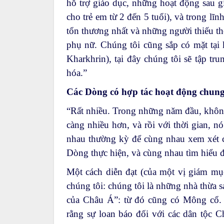
hỗ trợ giáo dục, những hoạt động sau g
cho trẻ em từ 2 đến 5 tuổi), và trong lĩ
tổn thương nhất và những người thiếu t
phụ nữ. Chúng tôi cũng sắp có mặt tại
Kharkhrin), tại đây chúng tôi sẽ tập tru
hóa.”
Các Dòng có hợp tác hoạt động chun
“Rất nhiều. Trong những năm đầu, không
càng nhiều hơn, và rồi với thời gian, n
nhau thường kỳ để cùng nhau xem xét c
Dòng thực hiện, và cùng nhau tìm hiểu đ
Một cách diễn đạt (của một vị giám mục
chúng tôi: chúng tôi là những nhà thừa s
của Châu Á”: từ đó cũng có Mông cổ. H
rằng sự loan báo đối với các dân tộc C