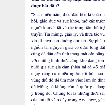
được bắt đầu?
“Sau nhiều năm, điều đầu tiên là Giáo 
hội, giáo dục và sức khỏe, mở các trườ
người khuyết tật và các trung tâm hỗ tr
truyền Tin mừng, giáo lý, và thừa tác v
xin đi theo con đường đức tin. Sự phát 
nguồn tài nguyên giàu có dưới lòng đất
cũng đã dẫn đến tình trạng mất cân bằn
với những hình thức cùng khổ đang tồn t
nuôi gia súc gia cầm (hiện tại có 45 t
ngày càng có nhiều người rời bỏ thảo
vùng thủ đô để tìm một việc làm ổn định
dù Mông cổ không còn là quốc gia đang p
ý trong đó. Chúng tôi là những thừa sa
của thủ đô và ở đây trong Arvaiheer, gắ