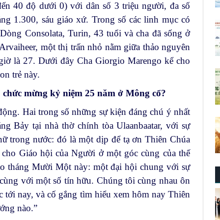
ến 40 độ dưới 0) với dân số 3 triệu người, đa số
ảng 1.300, sáu giáo xứ. Trong số các linh mục có
Dòng Consolata, Turin, 43 tuổi và cha đã sống ở
Arvaiheer, một thị trấn nhỏ nằm giữa thảo nguyên
 giờ là 27. Dưới đây Cha Giorgio Marengo kể cho
on trẻ này.
tổ chức mừng kỷ niệm 25 năm ở Mông cổ?
động. Hai trong số những sự kiện đáng chú ý nhất
ng Bảy tại nhà thờ chính tòa Ulaanbaatar, với sự
 nữ trong nước: đó là một dịp để tạ ơn Thiên Chúa
 cho Giáo hội của Người ở một góc cùng của thế
vào tháng Mười Một này: một đại hội chung với sự
 cùng với một số tín hữu. Chúng tôi cùng nhau ôn
ước tới nay, và cố gắng tìm hiểu xem hôm nay Thiên
ướng nào.”