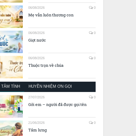
06/08/2026
0
Mẹ vẫn luôn thương con
06/08/2026
0
Giọt nước
06/08/2026
0
Thuộc trọn về chúa
TÂM TÌNH
HUYỀN NHIỆM ƠN GỌI
27/07/2026
0
Gởi em – người đã được gọi tên
21/06/2026
0
Tấm lưng