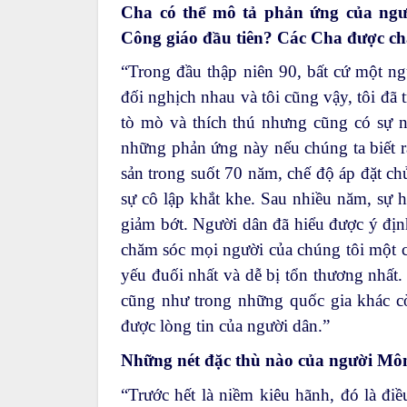
Cha có thể mô tả phản ứng của ngườ
Công giáo đầu tiên? Các Cha được ch
“Trong đầu thập niên 90, bất cứ một n
đối nghịch nhau và tôi cũng vậy, tôi đã t
tò mò và thích thú nhưng cũng có sự n
những phản ứng này nếu chúng ta biết r
sản trong suốt 70 năm, chế độ áp đặt ch
sự cô lập khắt khe. Sau nhiều năm, sự 
giảm bớt. Người dân đã hiểu được ý địn
chăm sóc mọi người của chúng tôi một c
yếu đuối nhất và dễ bị tổn thương nhất.
cũng như trong những quốc gia khác cò
được lòng tin của người dân.”
Những nét đặc thù nào của người Mông
“Trước hết là niềm kiêu hãnh, đó là điề