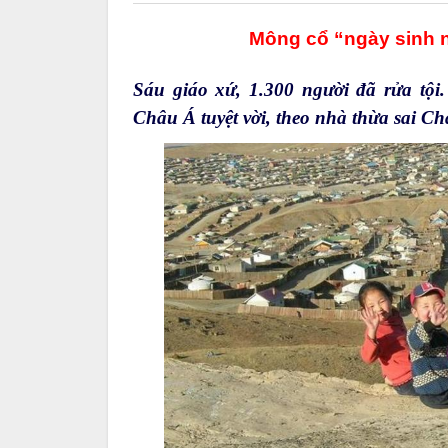
Mông cổ
“ngày sinh n
Sáu giáo xứ, 1.300 người đã rửa tội
Châu Á tuyệt vời, theo nhà thừa sai C