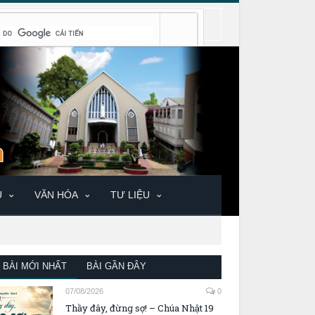
U
VĂN HÓA
TƯ LIỆU
BÀI MỚI NHẤT
BÀI GẦN ĐÂY
07/08/2026
0
Thầy đây, đừng sợ! – Chúa Nhật 19