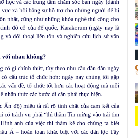
iờ học và các trung tâm chăm sóc ban ngày (dành
nh vực xã hội bằng sự hỗ trợ cho những người dễ bị
hốn nhất, cũng như những khóa nghề thủ công cho
 kinh đô cổ của đế quốc, Karakorum (ngày nay là
ng và đối thoại liên tôn và nghiên cứu lịch sử văn
g với nhau không?
 có gì chính thức, tùy theo nhu cầu dần dần ngày
ó có cấu trúc tổ chức hơn: ngày nay chúng tôi gặp
ác vấn đề, tổ chức tốt hơn các hoạt động mà mỗi
ể nhận thức các bước đi cần phải thực hiện.
 Ấn độ) miêu tả rất rõ tính chất của cam kết của
ai có trách vụ phải “thì thầm Tin mừng vào trái tim
ình ảnh của việc thì thầm kể cho chúng ta biết
hâu Á – hoàn toàn khác biệt với các dân tộc Tây