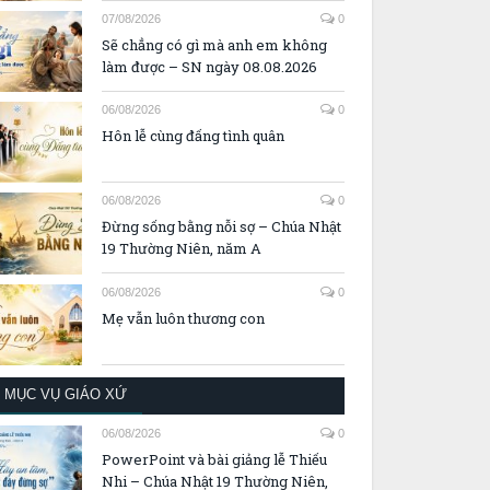
07/08/2026
0
Sẽ chẳng có gì mà anh em không
làm được – SN ngày 08.08.2026
06/08/2026
0
Hôn lễ cùng đấng tình quân
06/08/2026
0
Đừng sống bằng nỗi sợ – Chúa Nhật
19 Thường Niên, năm A
06/08/2026
0
Mẹ vẫn luôn thương con
MỤC VỤ GIÁO XỨ
06/08/2026
0
PowerPoint và bài giảng lễ Thiếu
Nhi – Chúa Nhật 19 Thường Niên,