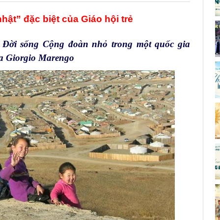
hật” đặc biệt của Giáo hội trẻ
. Đời sống Cộng đoàn nhỏ trong một quốc gia
ha Giorgio Marengo