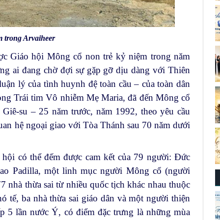
m trong Arvaiheer
ược Giáo hội Mông cổ non trẻ kỷ niệm trong năm
ng ai đang chờ đợi sự gặp gỡ dịu dàng với Thiên
uận lý của tình huynh đệ toàn cầu – của toàn dân
Dòng Trái tim Vô nhiễm Mẹ Maria, đã đến Mông cổ
 Giê-su – 25 năm trước, năm 1992, theo yêu cầu
quan hệ ngoại giao với Tòa Thánh sau 70 năm dưới
 hội có thể đếm được cam kết của 79 người: Đức
o Padilla, một linh mục người Mông cổ (người
7 nhà thừa sai từ nhiều quốc tịch khác nhau thuộc
 tế, ba nhà thừa sai giáo dân và một người thiện
p 5 lần nước Ý, có điểm đặc trưng là những mùa