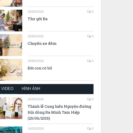
20/06/2026
0
Thư gởi Ba
20/06/2026
0
Chuyến xe đêm
20/06/2026
0
Đời con có bố
VIDEO
HÌNH ẢNH
25/06/2026
0
Thánh lễ Cung hiến Nguyện đường
Hội dòng Đa Minh Tam Hiệp
(25/06/2016)
14/05/2026
0