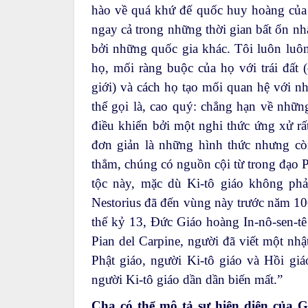
hào về quá khứ đế quốc huy hoàng của 
ngay cả trong những thời gian bất ổn nh
bởi những quốc gia khác. Tôi luôn luôn
họ, mối ràng buộc của họ với trái đất
giới) và cách họ tạo mối quan hệ với nh
thể gọi là, cao quý: chẳng hạn về nhữ
điều khiển bởi một nghi thức ứng xử rấ
đơn giản là những hình thức nhưng còn
thẳm, chúng có nguồn cội từ trong đạo P
tộc này, mặc dù Ki-tô giáo không phả
Nestorius đã đến vùng này trước năm 100
thế kỷ 13, Đức Giáo hoàng In-nô-sen-t
Pian del Carpine, người đã viết một nh
Phật giáo, người Ki-tô giáo và Hồi giá
người Ki-tô giáo dần dần biến mất.”
Cha có thể mô tả sự hiện diện của 