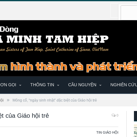
ƠN GỌI
THÔNG TIN
CẦU NGUYỆN
NGHIÊN CỨ
»
Hội
Mông cổ, “ngày sinh nhật” đặc biệt của Giáo hội trẻ
t của Giáo hội trẻ
0
TIN GIÁO HỘI