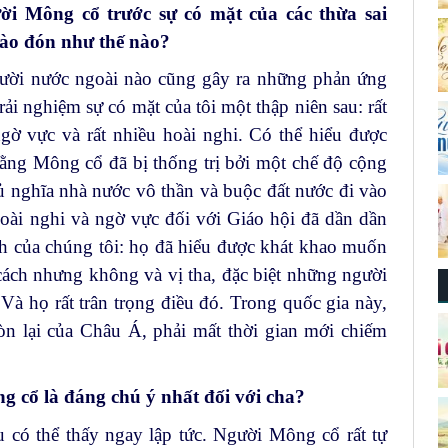
i Mông cổ trước sự có mặt của các thừa sai
ào đón như thế nào?
gười nước ngoài nào cũng gây ra những phản ứng
rải nghiệm sự có mặt của tôi một thập niên sau: rất
gờ vực và rất nhiều hoài nghi. Có thể hiểu được
ằng Mông cổ đã bị thống trị bởi một chế độ cộng
ủ nghĩa nhà nước vô thần và buộc đất nước đi vào
hoài nghi và ngờ vực đối với Giáo hội đã dần dần
h của chúng tôi: họ đã hiểu được khát khao muốn
ách nhưng không và vị tha, đặc biệt những người
 Và họ rất trân trọng điều đó. Trong quốc gia này,
n lại của Châu Á, phải mất thời gian mới chiếm
 cổ là đáng chú ý nhất đối với cha?
u có thể thấy ngay lập tức. Người Mông cổ rất tự