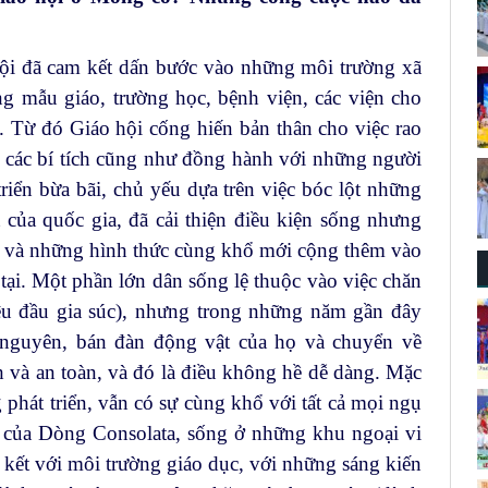
hội đã cam kết dấn bước vào những môi trường xã
ng mẫu giáo, trường học, bệnh viện, các viện cho
ợ. Từ đó Giáo hội cống hiến bản thân cho việc rao
ụ các bí tích cũng như đồng hành với những người
triển bừa bãi, chủ yếu dựa trên việc bóc lột những
 của quốc gia, đã cải thiện điều kiện sống nhưng
g và những hình thức cùng khổ mới cộng thêm vào
ại. Một phần lớn dân sống lệ thuộc vào việc chăn
riệu đầu gia súc), nhưng trong những năm gần đây
 nguyên, bán đàn động vật của họ và chuyển về
 và an toàn, và đó là điều không hề dễ dàng. Mặc
hát triển, vẫn có sự cùng khổ với tất cả mọi ngụ
i của Dòng Consolata, sống ở những khu ngoại vi
n kết với môi trường giáo dục, với những sáng kiến