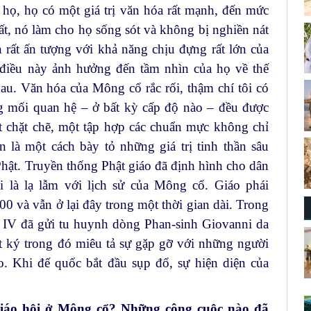
họ, họ có một giá trị văn hóa rất mạnh, đến mức
ất, nó làm cho họ sống sót và không bị nghiền nát
 rất ấn tượng với khả năng chịu đựng rất lớn của
 (điều này ảnh hưởng đến tầm nhìn của họ về thế
au. Văn hóa của Mông cổ rắc rối, thậm chí tôi có
ng mối quan hệ – ở bất kỳ cấp độ nào – đều được
t chặt chẽ, một tập hợp các chuẩn mực không chỉ
 là một cách bày tỏ những giá trị tinh thần sâu
hật. Truyền thống Phật giáo đã định hình cho dân
i là lạ lẫm với lịch sử của Mông cổ. Giáo phái
0 và vẫn ở lại đây trong một thời gian dài. Trong
ê IV đã gửi tu huynh dòng Phan-sinh Giovanni da
ật ký trong đó miêu tả sự gặp gỡ với những người
o. Khi đế quốc bắt đầu sụp đổ, sự hiện diện của
Giáo hội ở Mông cổ? Những công cuộc nào đã