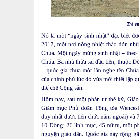
Trẻ e
Nó là một “ngày sinh nhật” đặc biệt đ
2017, một nơi nồng nhiệt chào đón nhữ
Chúa. Một ngày mừng sinh nhật – theo l
Chúa. Ba nhà thừa sai đầu tiên, thuộc 
– quốc gia chưa một lần nghe tên Chúa
của chính phủ lúc đó vừa mới thiết lập 
thể chế Cộng sản.
Hôm nay, sau một phần tư thế kỷ, Giáo
Giám mục Phủ doãn Tông tòa Wencesla
duy nhất được tiến chức năm ngoái) và 7
10 Dòng: 26 linh mục, 45 nữ tu, một phó
nguyện giáo dân. Quốc gia này rộng gấ