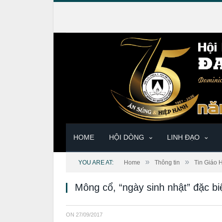
HOME
HỘI DÒNG
LINH ĐẠO
»
»
YOU ARE AT:
Home
Thông tin
Tin Giáo 
Mông cổ, “ngày sinh nhật” đặc biệ
ON
27/09/2017