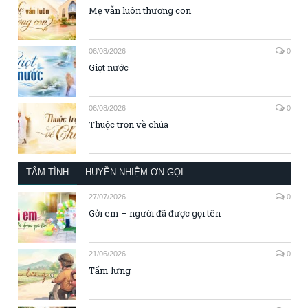
Mẹ vẫn luôn thương con
06/08/2026
0
Giọt nước
06/08/2026
0
Thuộc trọn về chúa
TÂM TÌNH
HUYỀN NHIỆM ƠN GỌI
27/07/2026
0
Gởi em – người đã được gọi tên
21/06/2026
0
Tấm lưng