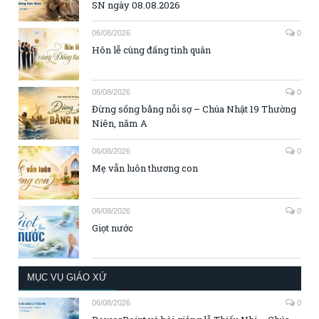
SN ngày 08.08.2026
06/08/2026
0
Hôn lễ cùng đấng tình quân
06/08/2026
0
Đừng sống bằng nỗi sợ – Chúa Nhật 19 Thường
Niên, năm A
06/08/2026
0
Mẹ vẫn luôn thương con
06/08/2026
0
Giọt nước
MỤC VỤ GIÁO XỨ
06/08/2026
0