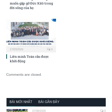
muốn gặp gỡ Đức Kitô trong
đời sống của họ
17/03/2026
0
Liên minh Toàn cầu được
khởi động
Comments are closed.
BÀI MỚI NHẤT
BÀI GẦN ĐÂY
07/08/2026
0