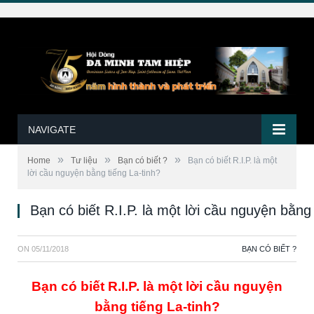
NAVIGATE
»
»
»
Home
Tư liệu
Bạn có biết ?
Bạn có biết R.I.P. là một
lời cầu nguyện bằng tiếng La-tinh?
Bạn có biết R.I.P. là một lời cầu nguyện bằng 
ON
05/11/2018
BẠN CÓ BIẾT ?
Bạn có biết R.I.P. là một lời cầu nguyện
bằng tiếng La-tinh?