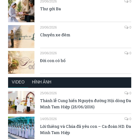
20/06/2026
0
Thư gởi Ba
20/06/2026
0
Chuyến xe đêm
20/06/2026
0
Đời con có bố
VIDEO
HÌNH ẢNH
25/06/2026
0
Thánh lễ Cung hiến Nguyện đường Hội dòng Đa
Minh Tam Hiệp (25/06/2016)
14/05/2026
0
Lời thiêng và Chúa đã yêu con – Ca đoàn HD. Đa
Minh Tam Hiệp