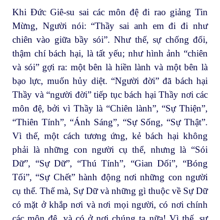
Khi Đức Giê-su sai các môn đệ đi rao giảng Tin
Mừng, Người nói: “Thầy sai anh em đi đi như
chiên vào giữa bầy sói”. Như thế, sự chống đối,
thậm chí bách hại, là tất yếu; như hình ảnh “chiên
và sói” gợi ra: một bên là hiền lành và một bên là
bạo lực, muốn hủy diệt. “Người đời” đã bách hại
Thầy và “người đời” tiếp tục bách hại Thầy nơi các
môn đệ, bởi vì Thầy là “Chiên lành”, “Sự Thiện”,
“Thiên Tính”, “Ánh Sáng”, “Sự Sống, “Sự Thật”.
Vì thế, một cách tương ứng, kẻ bách hại không
phải là những con người cụ thể, nhưng là “Sói
Dữ”, “Sự Dữ”, “Thú Tính”, “Gian Dối”, “Bóng
Tối”, “Sự Chết” hành động nơi những con người
cụ thể. Thế mà, Sự Dữ và những gì thuộc về Sự Dữ
có mặt ở khắp nơi và nơi mọi người, có nơi chính
các môn đệ, và có ở nơi chúng ta nữa! Vì thế, sự