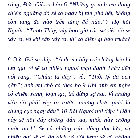
cúng, Đức Giê-su bảo:
6
“Những gì anh em đang
chiêm ngưỡng đó sẽ có ngày bị tàn phá hết, không
còn tảng đá nào trên tảng đá nào.”
7
Họ hỏi
Người: “Thưa Thầy, vậy bao giờ các sự việc đó sẽ
xảy ra, và khi sắp xảy ra, thì có điềm gì báo trước?
“
8
Đức Giê-su đáp: “Anh em hãy coi chừng kẻo bị
lừa gạt, vì sẽ có nhiều người mạo danh Thầy đến
nói rằng: “Chính ta đây”, và: “Thời kỳ đã đến
gần”; anh em chớ có theo họ.
9
Khi anh em nghe
có chiến tranh, loạn lạc, thì đừng sợ hãi. Vì những
việc đó phải xảy ra trước, nhưng chưa phải là
chung cục ngay đâu”.
10
Rồi Người nói tiếp: “Dân
này sẽ nổi dậy chống dân kia, nước này chống
nước nọ.
11
Sẽ có những trận động đất lớn, và
nhiều nơi sẽ có ôn dịch và đói kém; sẽ có những