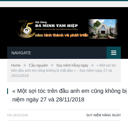
NAVIGATE
»
»
»
Home
Cầu nguyện
Suy niệm hằng ngày
« Một sợi tóc
trên đầu anh em cũng không bị mất đâu » – Suy niệm ngày 27 và
28/11/2018
« Một sợi tóc trên đầu anh em cũng không bị
niệm ngày 27 và 28/11/2018
ON
26/11/2018
SUY NIỆM HẰNG NGÀY