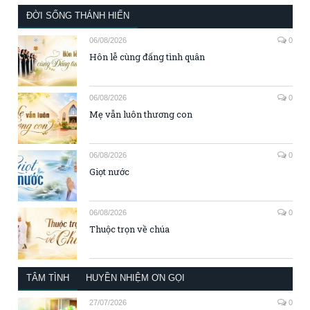
ĐỜI SỐNG THÁNH HIẾN
06/08/2026
0
Hôn lễ cùng đấng tình quân
06/08/2026
0
Mẹ vẫn luôn thương con
06/08/2026
0
Giọt nước
06/08/2026
0
Thuộc trọn về chúa
TÂM TÌNH
HUYỀN NHIỆM ƠN GỌI
27/07/2026
0