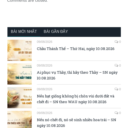
Comments are closed.
BÀI MỚI NHẤT
BÀI GẦN ĐÂY
09/08/2026
0
Chầu Thánh Thể – Thứ Hai, ngày 10.08.2026
09/08/2026
0
Ai phục vụ Thầy, thì hãy theo Thầy – SN ngày
10.08.2026
09/08/2026
0
Nếu hạt giống không bị chôn vùi dưới đất và
chết đi – SN theo WAU ngày 10.08.2026
09/08/2026
0
Nếu nó chết đi, nó sẽ sinh nhiều hoa trái – SN
ngày 10.08.2026