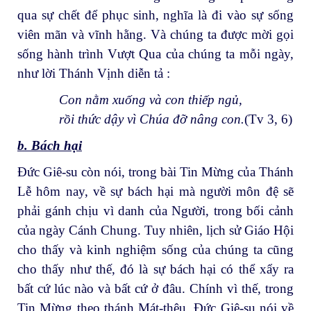
qua sự chết để phục sinh, nghĩa là đi vào sự sống
viên mãn và vĩnh hằng. Và chúng ta được mời gọi
sống hành trình Vượt Qua của chúng ta mỗi ngày,
như lời Thánh Vịnh diễn tả :
Con nằm xuống và con thiếp ngủ,
rồi thức dậy vì Chúa đỡ nâng con.
(Tv 3, 6)
b. Bách hại
Đức Giê-su còn nói, trong bài Tin Mừng của Thánh
Lễ hôm nay, về sự bách hại mà người môn đệ sẽ
phải gánh chịu vì danh của Người, trong bối cảnh
của ngày Cánh Chung. Tuy nhiên, lịch sử Giáo Hội
cho thấy và kinh nghiệm sống của chúng ta cũng
cho thấy như thế, đó là sự bách hại có thể xẩy ra
bất cứ lúc nào và bất cứ ở đâu. Chính vì thế, trong
Tin Mừng theo thánh Mát-thêu, Đức Giê-su nói về