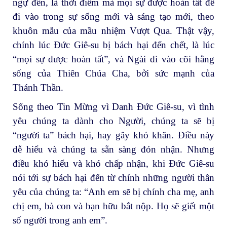
ngự đến, là thời điểm mà mọi sự được hoàn tất để
đi vào trong sự sống mới và sáng tạo mới, theo
khuôn mẫu của mầu nhiệm Vượt Qua. Thật vậy,
chính lúc Đức Giê-su bị bách hại đến chết, là lúc
“mọi sự được hoàn tất”, và Ngài đi vào cõi hằng
sống của Thiên Chúa Cha, bởi sức mạnh của
Thánh Thần.
Sống theo Tin Mừng vì Danh Đức Giê-su, vì tình
yêu chúng ta dành cho Người, chúng ta sẽ bị
“người ta” bách hại, hay gây khó khăn. Điều này
dễ hiểu và chúng ta sẵn sàng đón nhận. Nhưng
điều khó hiểu và khó chấp nhận, khi Đức Giê-su
nói tới sự bách hại đến từ chính những người thân
yêu của chúng ta: “Anh em sẽ bị chính cha mẹ, anh
chị em, bà con và bạn hữu bắt nộp. Họ sẽ giết một
số người trong anh em”.