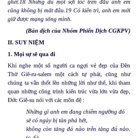
ghét.
18
Nhưng dù một sợi tóc trên đầu anh em
cũng không bị mất đâu.
19
Có kiên trì, anh em mới
giữ được mạng sống mình.
(Bản dịch của Nhóm Phiên Dịch CGKPV)
II. SUY NIỆM
1. Mọi sự sẽ qua đi
Khi nghe một số người ca ngợi vẻ đẹp của Đền
Thờ Giê-ru-salem một cách tự phát, cũng như
chúng ta vẫn thốt lên những lời như thế, khi tham
quan những công trình kiến trúc vừa lớn vừa đẹp,
Đức Giê-su nói với các môn đệ :
Những gì anh em đang chiêm ngưỡng đó
sẽ có ngày bị tàn phá hết,
không còn tảng đá nào trên tảng đá nào
.
(c. 6)