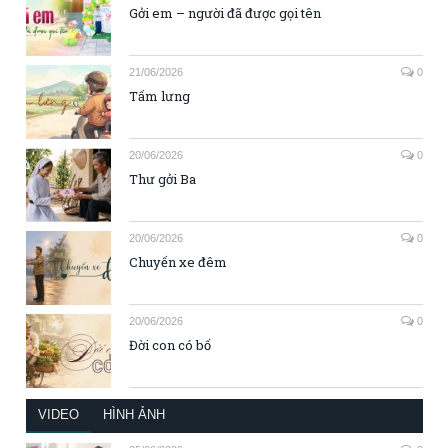
Gởi em – người đã được gọi tên
21/06/2026
0
Tấm lưng
20/06/2026
0
Thư gởi Ba
20/06/2026
0
Chuyến xe đêm
20/06/2026
0
Đời con có bố
VIDEO
HÌNH ẢNH