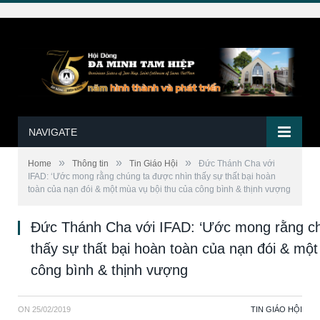
NAVIGATE
»
»
»
Home
Thông tin
Tin Giáo Hội
Đức Thánh Cha với
IFAD: ‘Ước mong rằng chúng ta được nhìn thấy sự thất bại hoàn
toàn của nạn đói & một mùa vụ bội thu của công bình & thịnh vượng
Đức Thánh Cha với IFAD: ‘Ước mong rằng ch
thấy sự thất bại hoàn toàn của nạn đói & một
công bình & thịnh vượng
ON
25/02/2019
TIN GIÁO HỘI