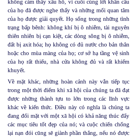
không cảm thấy xấu hổ, vì cuối cùng lời khẩn cầu
của họ đã được nghe thấy và những mối quan tâm
của họ được giải quyết. Họ sống trong những tình
trạng bấp bênh: không khí bị ô nhiễm, tài nguyên
thiên nhiên bị cạn kiệt, các dòng sông bị ô nhiễm,
đất bị axit hóa; họ không có đủ nước cho bản thân
hoặc cho mùa màng của họ; cơ sở hạ tầng vệ sinh
của họ rất thiếu, nhà cửa không đủ và rất khiếm
khuyết.
Về mặt khác, những hoàn cảnh này vẫn tiếp tục
trong một thời điểm khi xã hội của chúng ta đã đạt
được những thành tựu to lớn trong các lĩnh vực
khác về kiến thức. Điều này có nghĩa là chúng ta
đang đối mặt với một xã hội có khả năng thúc đẩy
các mục tiêu tốt đẹp của nó; và cuộc chiến chống
lại nạn đói cũng sẽ giành phần thắng, nếu nó được