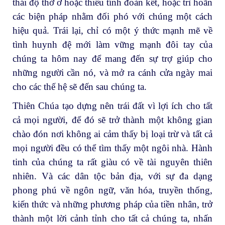
thái độ thờ ơ hoặc thiếu tính đoàn kết, hoặc trì hoãn
các biện pháp nhằm đối phó với chúng một cách
hiệu quả. Trái lại, chỉ có một ý thức mạnh mẽ về
tình huynh đệ mới làm vững mạnh đôi tay của
chúng ta hôm nay để mang đến sự trợ giúp cho
những người cần nó, và mở ra cánh cửa ngày mai
cho các thế hệ sẽ đến sau chúng ta.
Thiên Chúa tạo dựng nên trái đất vì lợi ích cho tất
cả mọi người, để đó sẽ trở thành một không gian
chào đón nơi không ai cảm thấy bị loại trừ và tất cả
mọi người đều có thể tìm thấy một ngôi nhà. Hành
tinh của chúng ta rất giàu có về tài nguyên thiên
nhiên. Và các dân tộc bản địa, với sự đa dạng
phong phú về ngôn ngữ, văn hóa, truyền thống,
kiến thức và những phương pháp của tiền nhân, trở
thành một lời cảnh tỉnh cho tất cả chúng ta, nhấn