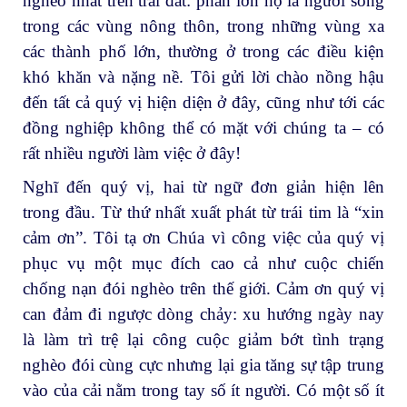
nghèo nhất trên trái đất: phần lớn họ là người sống
trong các vùng nông thôn, trong những vùng xa
các thành phố lớn, thường ở trong các điều kiện
khó khăn và nặng nề. Tôi gửi lời chào nồng hậu
đến tất cả quý vị hiện diện ở đây, cũng như tới các
đồng nghiệp không thể có mặt với chúng ta – có
rất nhiều người làm việc ở đây!
Nghĩ đến quý vị, hai từ ngữ đơn giản hiện lên
trong đầu. Từ thứ nhất xuất phát từ trái tim là “xin
cảm ơn”. Tôi tạ ơn Chúa vì công việc của quý vị
phục vụ một mục đích cao cả như cuộc chiến
chống nạn đói nghèo trên thế giới. Cảm ơn quý vị
can đảm đi ngược dòng chảy: xu hướng ngày nay
là làm trì trệ lại công cuộc giảm bớt tình trạng
nghèo đói cùng cực nhưng lại gia tăng sự tập trung
vào của cải nằm trong tay số ít người. Có một số ít