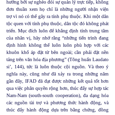
hưởng bởi sự nghèo đói sự quản lý trực tiếp, không
đơn thuần xem họ chỉ là những người nhận viện
trợ vì nó có thể gây ra tính phụ thuộc. Khi một dân
tộc quen với tính phụ thuộc, dân tộc đó không phát
triển. Mục đích luôn để khẳng định tính trung tâm
của nhân vị, hãy nhớ rằng “những tiến trình đang
định hình không thể luôn luôn phù hợp với các
khuôn khổ áp đặt từ bên ngoài; cần phải đặt nền
tảng trên văn hóa địa phương” (Tông huấn Laudato
si’, 144), tức là luôn thuộc cội nguồn. Và theo ý
nghĩa này, cũng như đã xảy ra trong những năm
gần đây, IFAD đã đạt được những kết quả tốt hơn
qua việc phân quyền rộng hơn, thúc đẩy sự hợp tác
Nam-Nam (south-south cooperation), đa dạng hóa
các nguồn tài trợ và phương thức hành động, và
thúc đẩy hành động dựa trên bằng chứng, đồng