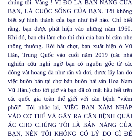
chúng tôi. Vâng ! VÌ ĐÓ LÀ BẢN NĂNG CỦA
BẠN, LÀ CUỘC SỐNG CỦA BẠN. Tôi không
biết sự hình thành của bạn như thế nào. Chỉ biết
rằng, bạn được phát hiện vào những năm 1960.
Khi đó, bạn chỉ làm cho thí chủ của bạn bị cảm nhẹ
thông thường. Rồi bất chợt, bạn xuất hiện ở Vũ
Hán, Trung Quốc vào cuối năm 2019 (các nhà
nghiên cứu nghi ngờ bạn có nguồn gốc từ các
động vật hoang dã như rắn và dơi, được lây lan do
việc buôn bán tại chợ bán buôn hải sản Hoa Nam
Vũ Hán.) cho tới giờ và bạn đã có mặt hầu hết trên
các quốc gia toàn thế giới với căn bệnh “viêm
phổi”. Tôi nhắc lại, VIỆC BẠN XÂM NHẬP
VÀO CƠ THỂ VÀ GÂY RA CĂN BỆNH QUÁI
ÁC CHO CHÚNG TÔI LÀ BẢN NĂNG CỦA
BẠN, NÊN TÔI KHÔNG CÓ LÝ DO GÌ ĐỂ