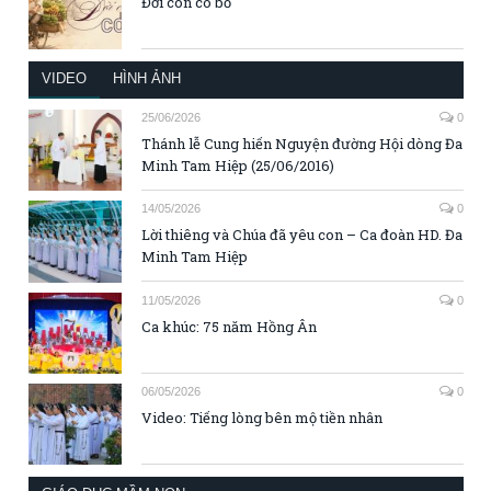
Đời con có bố
VIDEO
HÌNH ẢNH
25/06/2026
0
Thánh lễ Cung hiến Nguyện đường Hội dòng Đa
Minh Tam Hiệp (25/06/2016)
14/05/2026
0
Lời thiêng và Chúa đã yêu con – Ca đoàn HD. Đa
Minh Tam Hiệp
11/05/2026
0
Ca khúc: 75 năm Hồng Ân
06/05/2026
0
Video: Tiếng lòng bên mộ tiền nhân