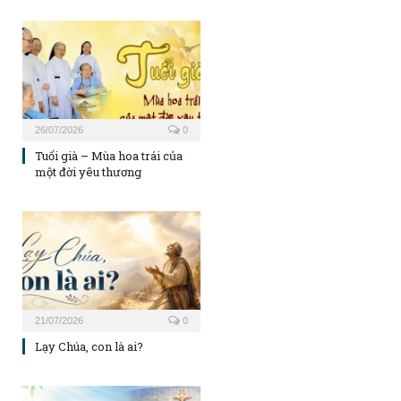
26/07/2026
0
Tuổi già – Mùa hoa trái của
một đời yêu thương
21/07/2026
0
Lạy Chúa, con là ai?