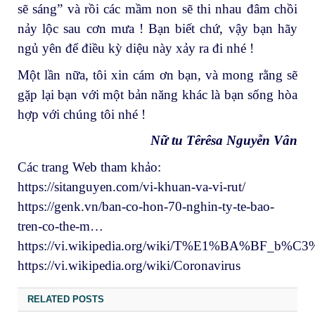
sẽ sáng” và rồi các mầm non sẽ thi nhau đâm chồi
nảy lộc sau cơn mưa ! Bạn biết chứ, vậy bạn hãy
ngủ yên để điều kỳ diệu này xảy ra đi nhé !
Một lần nữa, tôi xin cám ơn bạn, và mong rằng sẽ
gặp lại bạn với một bản năng khác là bạn sống hòa
hợp với chúng tôi nhé !
Nữ tu Têrêsa Nguyễn Vân
Các trang Web tham khảo:
https://sitanguyen.com/vi-khuan-va-vi-rut/
https://genk.vn/ban-co-hon-70-nghin-ty-te-bao-
tren-co-the-m…
https://vi.wikipedia.org/wiki/T%E1%BA%BF_b%C
https://vi.wikipedia.org/wiki/Coronavirus
RELATED POSTS