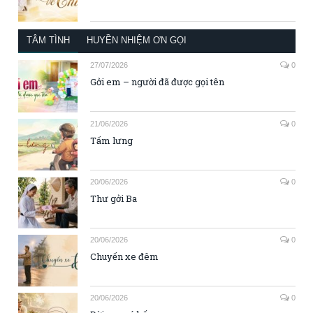
TÂM TÌNH
HUYỀN NHIỆM ƠN GỌI
27/07/2026
0
Gởi em – người đã được gọi tên
21/06/2026
0
Tấm lưng
20/06/2026
0
Thư gởi Ba
20/06/2026
0
Chuyến xe đêm
20/06/2026
0