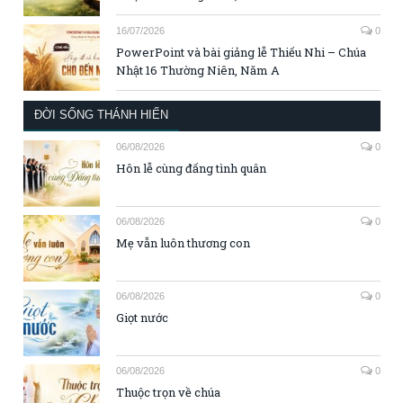
16/07/2026
0
PowerPoint và bài giảng lễ Thiếu Nhi – Chúa
Nhật 16 Thường Niên, Năm A
ĐỜI SỐNG THÁNH HIẾN
06/08/2026
0
Hôn lễ cùng đấng tình quân
06/08/2026
0
Mẹ vẫn luôn thương con
06/08/2026
0
Giọt nước
06/08/2026
0
Thuộc trọn về chúa