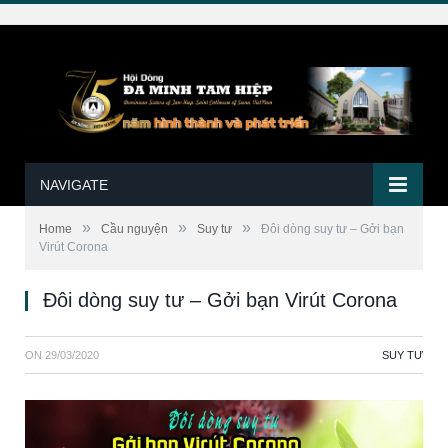
NAVIGATE
»
»
»
Home
Cầu nguyện
Suy tư
Đôi dòng suy tư – Gởi bạn
Virút Corona
Đôi dòng suy tư – Gởi bạn Virút Corona
ON
29/03/2020
SUY TƯ