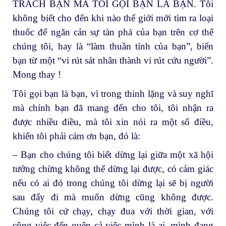
TRÁCH BẠN MÀ TÔI GỌI BẠN LÀ BẠN. Tôi
không biết cho đến khi nào thế giới mới tìm ra loại
thuốc để ngăn cản sự tàn phá của bạn trên cơ thể
chúng tôi, hay là “làm thuần tính của bạn”, biến
bạn từ một “vi rút sát nhân thành vi rút cứu người”.
Mong thay !
Tôi gọi bạn là bạn, vì trong thinh lặng và suy nghĩ
mà chính bạn đã mang đến cho tôi, tôi nhận ra
được nhiều điều, mà tôi xin nói ra một số điều,
khiến tôi phải cám ơn bạn, đó là:
– Bạn cho chúng tôi biết dừng lại giữa một xã hội
tưởng chừng không thể dừng lại được, có cảm giác
nếu có ai đó trong chúng tôi dừng lại sẽ bị người
sau đẩy đi mà muốn dừng cũng không được.
Chúng tôi cứ chạy, chạy đua với thời gian, với
công việc đến quên cả việc mình là ai, mình đang