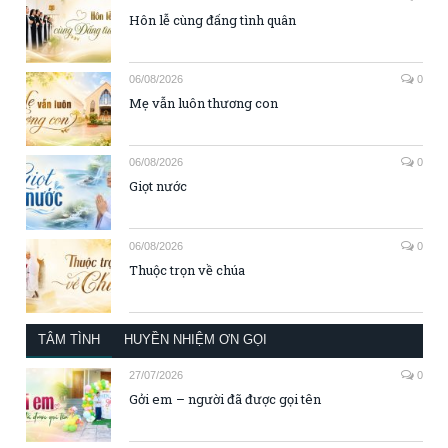
Hôn lễ cùng đấng tình quân
06/08/2026
0
Mẹ vẫn luôn thương con
06/08/2026
0
Giọt nước
06/08/2026
0
Thuộc trọn về chúa
TÂM TÌNH
HUYỀN NHIỆM ƠN GỌI
27/07/2026
0
Gởi em – người đã được gọi tên