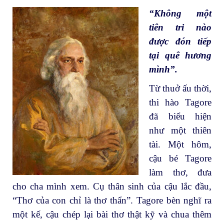
“Không một
tiên tri nào
được đón tiếp
tại quê hương
mình”.
Từ thuở ấu thời,
thi hào Tagore
đã biểu hiện
như một thiên
tài. Một hôm,
cậu bé Tagore
làm thơ, đưa
cho cha mình xem. Cụ thân sinh của cậu lắc đầu,
“Thơ của con chỉ là thơ thẩn”. Tagore bèn nghĩ ra
một kế, cậu chép lại bài thơ thật kỹ và chua thêm