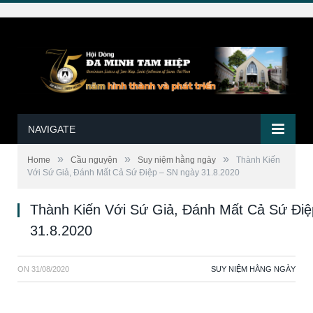
NAVIGATE
»
»
»
Home
Cầu nguyện
Suy niệm hằng ngày
Thành Kiến
Với Sứ Giả, Đánh Mất Cả Sứ Điệp – SN ngày 31.8.2020
Thành Kiến Với Sứ Giả, Đánh Mất Cả Sứ Điệ
31.8.2020
ON
31/08/2020
SUY NIỆM HẰNG NGÀY