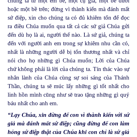
chúng ta từ một em bé, một cụ già, một bề dưới
hoặc một bề trên; đừng vì thành kiến mà đánh mất
sứ điệp, xin cho chúng ta có đủ khiêm tốn để đọc
ra điều Chúa muốn qua tất cả các sứ giả Chúa gửi
đến dù họ là ai, người thế nào. Là sứ giả, chúng ta
đến với người anh em trong sự khiêm nhu cần có,
nhất là những người dễ bị tổn thương nhất và chỉ
nói cho họ những gì Chúa muốn; Lời của Chúa
chứ không phải là lời của chúng ta. Tín thác vào sự
nhân lành của Chúa cùng sự soi sáng của Thánh
Thần, chúng ta sẽ múc lấy những gì tốt nhất cho
linh hồn mình cũng như sẽ trao tặng những gì quý
báu nhất cho anh em.
“Lạy Chúa, xin đừng để con vì thành kiến với sứ
giả mà đánh mất sứ điệp; cũng đừng để con làm
hỏng sứ điệp thật của Chúa khi con chỉ là sứ giả