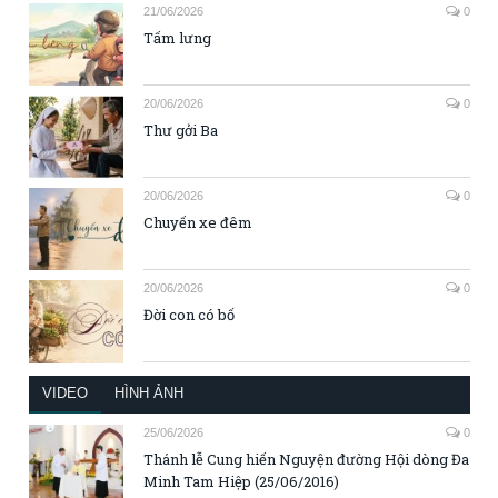
21/06/2026
0
Tấm lưng
20/06/2026
0
Thư gởi Ba
20/06/2026
0
Chuyến xe đêm
20/06/2026
0
Đời con có bố
VIDEO
HÌNH ẢNH
25/06/2026
0
Thánh lễ Cung hiến Nguyện đường Hội dòng Đa
Minh Tam Hiệp (25/06/2016)