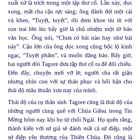
xuất xứ là trích trong một tập thơ cổ. Lần này, đọc
xong, mắt cha cậu rực sáng; ông đánh đét một cái
và khen, “Tuyệt, tuyệt”, rồi đem khoe tíu tít với
con trai lớn lúc bấy giờ là chủ nhiệm một tờ báo
văn học. Ông nói, “Chưa có bài nào hay như bài
này”. Cậu lớn của ông đọc xong cũng bộc lộ kinh
ngạc, “Tuyệt phẩm”, và muốn đăng báo. Bấy giờ,
hai người đòi Tagore đưa tập thơ cổ ra để đối chiếu.
Đến đây, chuyện mới vỡ lẽ; người cha rất giận
nhưng nhìn con với sự thán phục và hối hận cho
thái độ mâu thuẫn xưa nay của mình.
Thái độ của cụ thân sinh Tagore cũng là thái độ của
những người cùng quê với Chúa Giêsu trong Tin
Mừng hôm nay khi họ từ chối Ngài. Họ quên rằng,
thành kiến với sứ giả sẽ đánh mất cả sứ điệp, một
sứ điệp yêu thương của Thiên Chúa. Đó cũng là