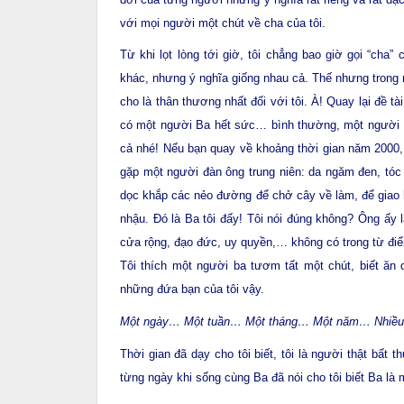
với mọi người một chút về cha của tôi.
Từ khi lọt lòng tới giờ, tôi chẳng bao giờ gọi “cha”
khác, nhưng ý nghĩa giống nhau cả. Thế nhưng trong 
cho là thân thương nhất đối với tôi. À! Quay lại đề t
có một người Ba hết sức… bình thường, một người B
cả nhé! Nếu bạn quay về khoảng thời gian năm 2000,
gặp một người đàn ông trung niên: da ngăm đen, tóc
dọc khắp các nẻo đường để chở cây về làm, để giao h
nhậu. Đó là Ba tôi đấy! Tôi nói đúng không? Ông ấy
cửa rộng, đạo đức, uy quyền,… không có trong từ điển
Tôi thích một người ba tươm tất một chút, biết ăn
những đứa bạn của tôi vậy.
Một ngày… Một tuần… Một tháng… Một năm… Nhiề
Thời gian đã dạy cho tôi biết, tôi là người thật bất
từng ngày khi sống cùng Ba đã nói cho tôi biết Ba là