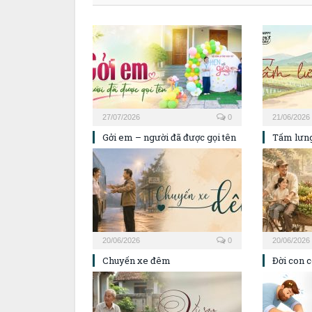
27/07/2026
0
21/06/2026
Gởi em – người đã được gọi tên
Tấm lưn
20/06/2026
0
20/06/2026
Chuyến xe đêm
Đời con c