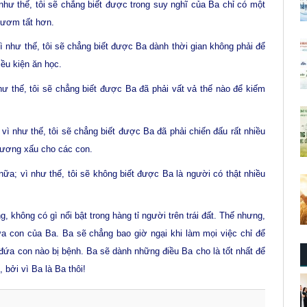
hư thế, tôi sẽ chẳng biết được trong suy nghĩ của Ba chỉ có một
tươm tất hơn.
 như thế, tôi sẽ chẳng biết được Ba dành thời gian không phải để
ều kiện ăn học.
ư thế, tôi sẽ chẳng biết được Ba đã phải vất vả thế nào để kiếm
ì như thế, tôi sẽ chẳng biết được Ba đã phải chiến đấu rất nhiều
gương xấu cho các con.
a; vì như thế, tôi sẽ không biết được Ba là người có thật nhiều
g, không có gì nổi bật trong hàng tỉ người trên trái đất. Thế nhưng,
ứa con của Ba. Ba sẽ chẳng bao giờ ngại khi làm mọi việc chỉ để
 đứa con nào bị bệnh. Ba sẽ dành những điều Ba cho là tốt nhất để
 bởi vì Ba là Ba thôi!