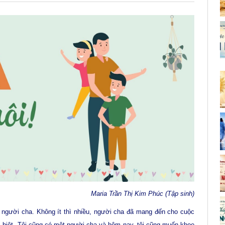
Maria Trần Thị Kim Phúc (Tập sinh)
t người cha. Không ít thì nhiều, người cha đã mang đến cho cuộc
c biệt. Tôi cũng có một người cha và hôm nay, tôi cũng muốn khoe