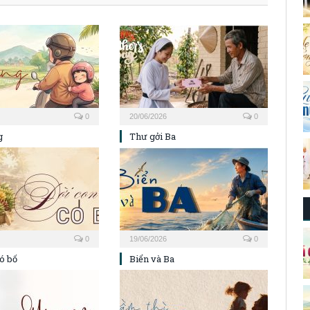
0
20/06/2026
0
g
Thư gởi Ba
0
19/06/2026
0
ó bố
Biển và Ba