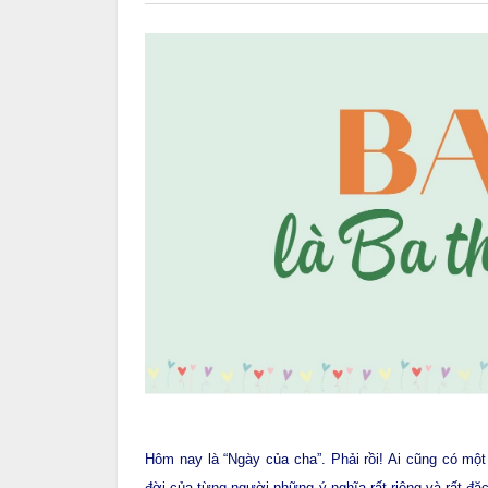
Hôm nay là “Ngày của cha”. Phải rồi! Ai cũng có mộ
đời của từng người những ý nghĩa rất riêng và rất đặ