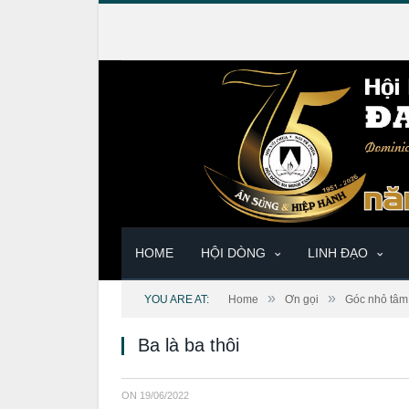
HOME
HỘI DÒNG
LINH ĐẠO
»
»
YOU ARE AT:
Home
Ơn gọi
Góc nhỏ tâm 
Ba là ba thôi
ON
19/06/2022