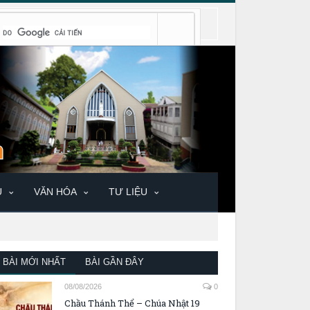
U
VĂN HÓA
TƯ LIỆU
BÀI MỚI NHẤT
BÀI GẦN ĐÂY
08/08/2026
0
Chầu Thánh Thể – Chúa Nhật 19