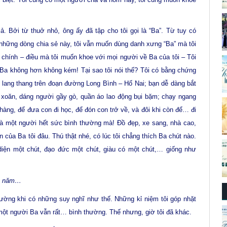
 cả. Bởi từ thuở nhỏ, ông ấy đã tập cho tôi gọi là “Ba”. Từ tuy có
những dòng chia sẻ này, tôi vẫn muốn dùng danh xưng “Ba” mà tôi
ài chính – điều mà tôi muốn khoe với mọi người về Ba của tôi – Tôi
a không hơn không kém! Tại sao tôi nói thế? Tôi có bằng chứng
 lang thang trên đoạn đường Long Bình – Hố Nai; bạn dễ dàng bắt
 xoăn, dáng người gầy gò, quần áo lao động bụi bặm; chạy ngang
àng, để đưa con đi học, để đón con trở về, và đôi khi còn để… đi
 là một người hết sức bình thường mà! Đồ đẹp, xe sang, nhà cao,
 của Ba tôi đâu. Thú thật nhé, có lúc tôi chẳng thích Ba chút nào.
 diện một chút, đạo đức một chút, giàu có một chút,… giống như
u năm…
 thường khi có những suy nghĩ như thế. Những kỉ niệm tôi góp nhặt
 một người Ba vẫn rất… bình thường. Thế nhưng, giờ tôi đã khác.