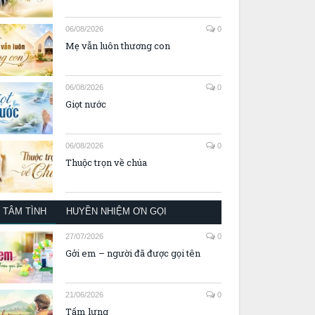
06/08/2026
0
Mẹ vẫn luôn thương con
06/08/2026
0
Giọt nước
06/08/2026
0
Thuộc trọn về chúa
TÂM TÌNH
HUYỀN NHIỆM ƠN GỌI
27/07/2026
0
Gởi em – người đã được gọi tên
21/06/2026
0
Tấm lưng