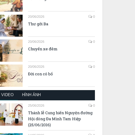
20/06/2026
0
Thư gởi Ba
20/06/2026
0
Chuyến xe đêm
20/06/2026
0
Đời con có bố
VIDEO
HÌNH ẢNH
25/06/2026
0
Thánh lễ Cung hiến Nguyện đường
Hội dòng Đa Minh Tam Hiệp
(25/06/2016)