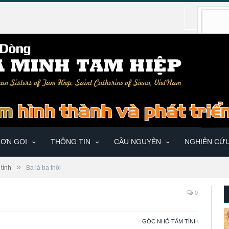
ƠN GỌI
THÔNG TIN
CẦU NGUYỆN
NGHIÊN CỨ
»
tình
Ba là ba thôi
0
GÓC NHỎ TÂM TÌNH