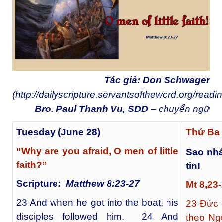
Tác giả: Don Schwager
(
http://dailyscripture.servantsoftheword.org/readi
Bro. Paul Thanh Vu, SDD
– chuyển ngữ
Tuesday (June 28)
Thứ Ba 
“Why are you afraid, O men of little
Sao nhá
faith?”
tin!
Scripture:
Matthew 8:23-27
Mt 8,23
23 And when he got into the boat, his
23
Đức G
disciples followed him. 24 And
theo Ng