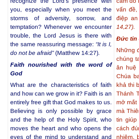
recognize the Lord’s presence with
cám dỗ 
you, especially when you meet the
vấn đề,
storms of adversity, sorrow, and
điệp an 
temptation? Whenever we encounter
14,27).
trouble, the Lord Jesus is there with
Đức tin
the same reassuring message:
“It is I,
Những đặ
do not be afraid”
(Matthew 14:27)
.
chúng ta
Faith nourished with the word of
ân huệ
God
Chúa ba
What are the characteristics of faith
khả thi 
and how can we grow in it? Faith is an
Thánh 
entirely free gift that God makes to us.
mở mắt 
Believing is only possible by grace
mà Thiê
and the help of the Holy Spirit, who
tin giú
moves the heart and who opens the
cách đún
eyes of the mind to understand and
nhiệm, 