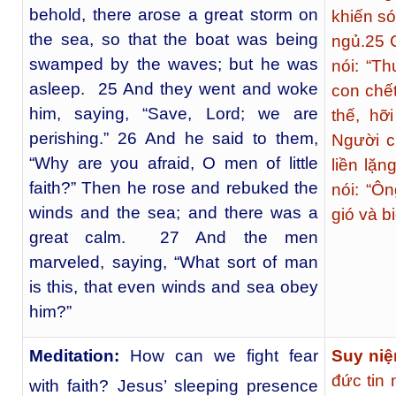
behold, there arose a great storm on
khiến s
the sea, so that the boat was being
ngủ.
25
C
swamped by the waves; but he was
nói: “T
asleep. 25 And they went and woke
con chết
him, saying, “Save, Lord; we are
thế, hỡ
perishing.” 26 And he said to them,
Người c
“Why are you afraid, O men of little
liền lặn
faith?” Then he rose and rebuked the
nói: “Ô
winds and the sea; and there was a
gió và b
great calm. 27 And the men
marveled, saying, “What sort of man
is this, that even winds and sea obey
him?”
Meditation:
How can we fight fear
Suy ni
đức tin
with faith? Jesus’ sleeping presence