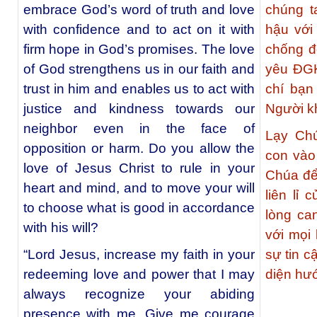
embrace God’s word of truth and love
chúng t
with confidence and to act on it with
hậu với
firm hope in God’s promises. The love
chống đố
of God strengthens us in our faith and
yêu ĐGK
trust in him and enables us to act with
chí bạn
justice and kindness towards our
Người k
neighbor even in the face of
Lạy Chú
opposition or harm. Do you allow the
con vào
love of Jesus Christ to rule in your
Chúa để
heart and mind, and to move your will
liên lỉ
to choose what is good in accordance
lòng c
with his will?
với mọi
“Lord Jesus, increase my faith in your
sự tin c
redeeming love and power that I may
diện hư
always recognize your abiding
presence with me. Give me courage