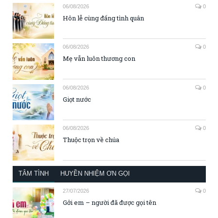
06/08/2026
0
Hôn lễ cùng đấng tình quân
06/08/2026
0
Mẹ vẫn luôn thương con
06/08/2026
0
Giọt nước
06/08/2026
0
Thuộc trọn về chúa
TÂM TÌNH
HUYỀN NHIỆM ƠN GỌI
27/07/2026
0
Gởi em – người đã được gọi tên