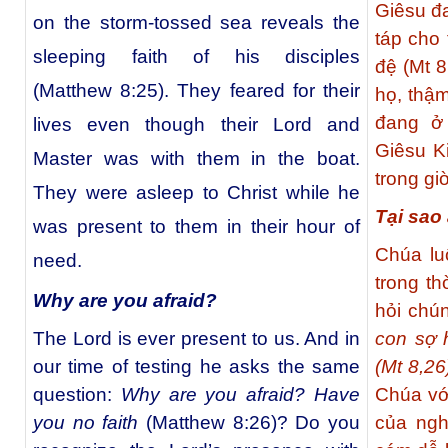
Giêsu đa
on the storm-tossed sea reveals the
táp cho
sleeping faith of his disciples
đệ (Mt 
(Matthew 8:25). They feared for their
họ, thậ
đang ở 
lives even though their Lord and
Giêsu K
Master was with them in the boat.
trong gi
They were asleep to Christ while he
Tại sao
was present to them in their hour of
Chúa lu
need.
trong th
Why are you afraid?
hỏi chú
The Lord is ever present to us. And in
con sợ 
our time of testing he asks the same
(Mt 8,2
question:
Why are you afraid? Have
Chúa với
you no faith
(Matthew 8:26)? Do you
của ngh