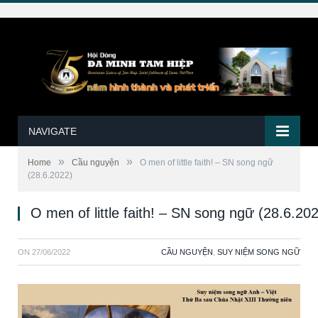
NAVIGATE
»
»
Home
Cầu nguyện
O men of little faith! – SN song ngữ
(28.6.2022)
O men of little faith! – SN song ngữ (28.6.20
ON
27/06/2022
CẦU NGUYỆN
,
SUY NIỆM SONG NGỮ