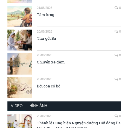
21/06/2026
0
Tấm lưng
20/06/2026
0
Thư gởi Ba
20/06/2026
0
Chuyến xe đêm
20/06/2026
0
Đời con có bố
VIDEO
HÌNH ẢNH
25/06/2026
0
Thánh lễ Cung hiến Nguyện đường Hội dòng Đa