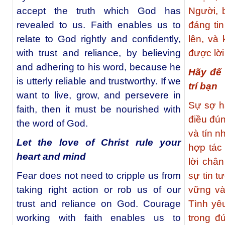
accept the truth which God has
Người, 
revealed to us. Faith enables us to
đáng ti
relate to God rightly and confidently,
lên, và 
with trust and reliance, by believing
được lờ
and adhering to his word, because he
Hãy để 
is utterly reliable and trustworthy. If we
trí bạn
want to live, grow, and persevere in
Sự sợ hã
faith, then it must be nourished with
điều đún
the word of God.
và tín 
Let the love of Christ rule your
hợp tác
heart and mind
lời châ
Fear does not need to cripple us from
sự tin 
taking right action or rob us of our
vững và
trust and reliance on God. Courage
Tình yê
working with faith enables us to
trong đ