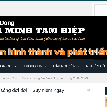
ƠN GỌI
THÔNG TIN
CẦU NGUYỆN
NGHIÊN CỨ
vào người Con thì được sự sống đời đời – Suy niệm ngày 20.04.2023
 sống đời đời – Suy niệm ngày
0