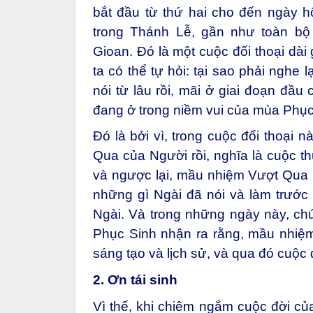
bắt đầu từ thứ hai cho đến ngày h
trong Thánh Lễ, gần như toàn b
Gioan. Đó là một cuộc đối thoại dà
ta có thể tự hỏi: tại sao phải nghe
nói từ lâu rồi, mãi ở giai đoạn đầu
đang ở trong niềm vui của mùa Phụ
Đó là bởi vì, trong cuộc đối thoại
Qua của Người rồi, nghĩa là cuộc t
và ngược lại, mầu nhiệm Vượt Qua h
những gì Ngài đã nói và làm trước
Ngài. Và trong những ngày này, chú
Phục Sinh nhận ra rằng, mầu nhiệm
sáng tạo và lịch sử, và qua đó cuộc
2. Ơn tái sinh
Vì thế, khi chiêm ngắm cuộc đời c