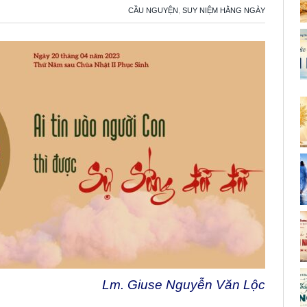
CẦU NGUYỆN
,
SUY NIỆM HẰNG NGÀY
Lm. Giuse Nguyễn Văn Lộc