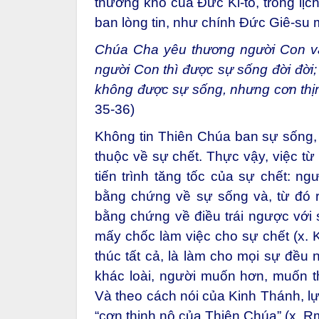
thương khó của Đức Ki-tô, trong lịc
ban lòng tin, như chính Đức Giê-su m
Chúa Cha yêu thương người Con và 
người Con thì được sự sống đời đời;
không được sự sống, nhưng cơn thị
35-36)
Không tin Thiên Chúa ban sự sống, t
thuộc về sự chết. Thực vậy, việc từ
tiến trình tăng tốc của sự chết: n
bằng chứng về sự sống và, từ đó 
bằng chứng về điều trái ngược với 
mấy chốc làm việc cho sự chết (x. Kn
thúc tất cả, là làm cho mọi sự đều
khác loài, người muốn hơn, muốn t
Và theo cách nói của Kinh Thánh, lự
“cơn thịnh nộ của Thiên Chúa” (x. Rm