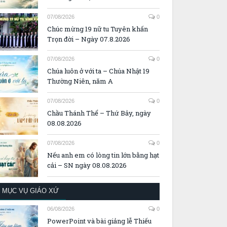
07/08/2026
0
Chúc mừng 19 nữ tu Tuyên khấn
Trọn đời – Ngày 07.8.2026
07/08/2026
0
Chúa luôn ở với ta – Chúa Nhật 19
Thường Niên, năm A
07/08/2026
0
Chầu Thánh Thể – Thứ Bảy, ngày
08.08.2026
07/08/2026
0
Nếu anh em có lòng tin lớn bằng hạt
cải – SN ngày 08.08.2026
MỤC VỤ GIÁO XỨ
06/08/2026
0
PowerPoint và bài giảng lễ Thiếu