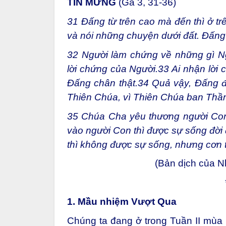
TIN MỪNG
(Ga 3, 31-36)
31 Đấng từ trên cao mà đến thì ở trê
và nói những chuyện dưới đất. Đấng t
32 Người làm chứng về những gì N
lời chứng của Người.33 Ai nhận lời 
Đấng chân thật.34 Quả vậy, Đấng đư
Thiên Chúa, vì Thiên Chúa ban Thần
35 Chúa Cha yêu thương người Con v
vào người Con thì được sự sống đời 
thì không được sự sống, nhưng cơn t
(Bản dịch của 
1. Mầu nhiệm Vượt Qua
Chúng ta đang ở trong Tuần II mùa 