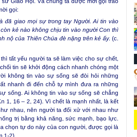
h sử Giáo Hội. Và chúng ta được mời gọi trao
ời gọi:
đã giao mọi sự trong tay Người. Ai tin vào
 còn kẻ nào không chịu tin vào người Con thì
nh nộ của Thiên Chúa đè nặng trên kẻ ấy.
(c.
hì tất yếu người ta sẽ làm việc cho sự chết,
 chối tin sẽ khởi động cách nhanh chóng một
gười không tin vào sự sống sẽ đòi hỏi những
rất nhanh đi đến chỗ tự mình đưa ra những
sự sống. Ai không tin vào sự sống sẽ chẳng
 1, 16 – 2, 24). Vì chết là mạnh nhất, là kết
 như nhau, nên người ta đối xử với nhau như
hống trị bằng khả năng, sức mạnh, bạo lực.
a chọn tự do này của con người, được gọi là
 1-2).