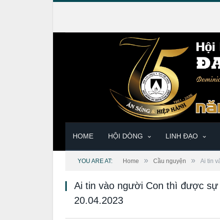
HOME
HỘI DÒNG
LINH ĐẠO
»
»
YOU ARE AT:
Home
Cầu nguyện
Ai tin 
Ai tin vào người Con thì được sự
20.04.2023