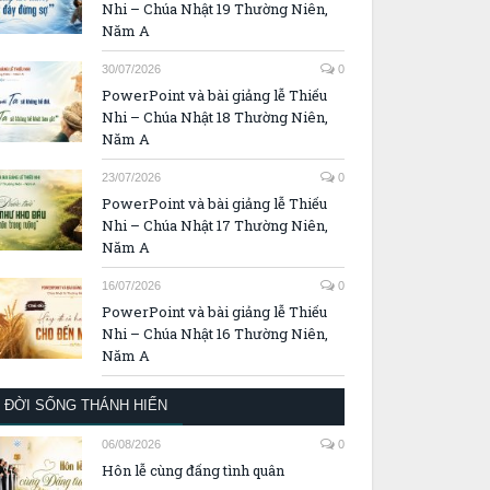
Nhi – Chúa Nhật 19 Thường Niên,
Năm A
30/07/2026
0
PowerPoint và bài giảng lễ Thiếu
Nhi – Chúa Nhật 18 Thường Niên,
Năm A
23/07/2026
0
PowerPoint và bài giảng lễ Thiếu
Nhi – Chúa Nhật 17 Thường Niên,
Năm A
16/07/2026
0
PowerPoint và bài giảng lễ Thiếu
Nhi – Chúa Nhật 16 Thường Niên,
Năm A
ĐỜI SỐNG THÁNH HIẾN
06/08/2026
0
Hôn lễ cùng đấng tình quân