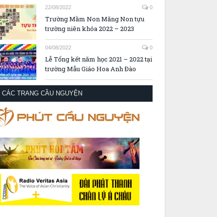
22/08/2022
0
Trường Mầm Non Măng Non tựu
trường niên khóa 2022 – 2023
04/08/2022
0
Lễ Tổng kết năm học 2021 – 2022 tại
trường Mẫu Giáo Hoa Anh Đào
CÁC TRANG CẦU NGUYỆN