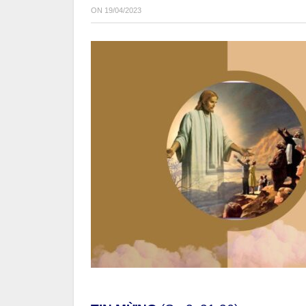
ON
19/04/2023