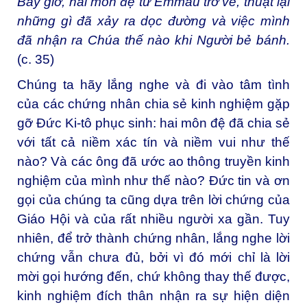
Bấy giờ, hai môn đệ từ Emmau trở về, thuật lại
những gì đã xảy ra dọc đường và việc mình
đã nhận ra Chúa thế nào khi Người bẻ bánh.
(c. 35)
Chúng ta hãy lắng nghe và đi vào tâm tình
của các chứng nhân chia sẻ kinh nghiệm gặp
gỡ Đức Ki-tô phục sinh: hai môn đệ đã chia sẻ
với tất cả niềm xác tín và niềm vui như thế
nào? Và các ông đã ước ao thông truyền kinh
nghiệm của mình như thế nào? Đức tin và ơn
gọi của chúng ta cũng dựa trên lời chứng của
Giáo Hội và của rất nhiều người xa gần. Tuy
nhiên, để trở thành chứng nhân, lắng nghe lời
chứng vẫn chưa đủ, bởi vì đó mới chỉ là lời
mời gọi hướng đến, chứ không thay thế được,
kinh nghiệm đích thân nhận ra sự hiện diện