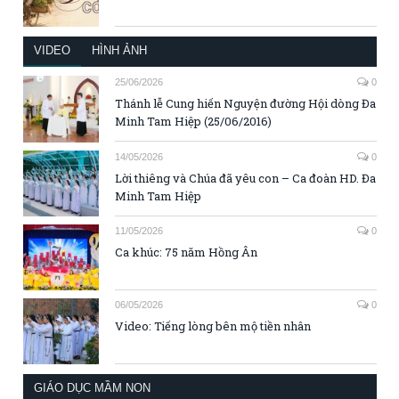
VIDEO
HÌNH ẢNH
25/06/2026
0
Thánh lễ Cung hiến Nguyện đường Hội dòng Đa
Minh Tam Hiệp (25/06/2016)
14/05/2026
0
Lời thiêng và Chúa đã yêu con – Ca đoàn HD. Đa
Minh Tam Hiệp
11/05/2026
0
Ca khúc: 75 năm Hồng Ân
06/05/2026
0
Video: Tiếng lòng bên mộ tiền nhân
GIÁO DỤC MẦM NON