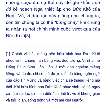
những cuộc đời cụ thể này để ghi khắc
trên
đó
kế hoạch Ngài thiết lập cho Đức Kitô của
Ngài. Và, vì dân tộc này giống như chúng ta,
con tim chúng ta có thể “
bừng cháy
” khi chúng
ta nhận ra nơi chính mình cuộc vượt qua của
Đức Ki-tô
[3]
.
_________________________________
[1]
Chính vì thế, không nên hữu hình hóa Đức Ki-tô
phục sinh, chẳng hạn bằng việc đúc tượng. Vì nhận ra
Đấng Phục Sinh luôn luôn là một kinh nghiệm thiêng
liêng, và do đó, chỉ có thể được diễn tả bằng ngôn ngữ
của các Tin Mừng và bằng việc chia sẻ thiêng liêng mà
thôi. Khi hữu hình hóa Đức Ki-tô phục sinh, sẽ có nguy
cơ làm sai lạc sự hiện diện “phi thể lí”, vượt không gian
và thời gian, sống động và mới mẻ của Người.