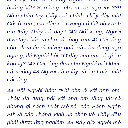
hoảng hốt? Sao lòng anh em còn ngờ vực?39
Nhìn chân tay Thầy coi, chính Thầy đây mà!
Cứ rờ xem, ma đâu có xương có thịt như anh
em thấy Thầy có đây? “40 Nói xong, Người
đưa tay chân ra cho các ông xem.41 Các ông
còn chưa tin vì mừng quá, và còn đang ngỡ
ngàng, thì Người hỏi: “Ở đây anh em có gì ăn
không? “42 Các ông đưa cho Người một khúc
cá nướng.43 Người cầm lấy và ăn trước mặt
các ông.
44 Rồi Người bảo: “Khi còn ở với anh em,
Thầy đã từng nói với anh em rằng tất cả
những gì sách Luật Mô-sê, các Sách Ngôn
Sứ và các Thánh Vịnh đã chép về Thầy đều
phải được ứng nghiệm.”45 Bấy giờ Người mở