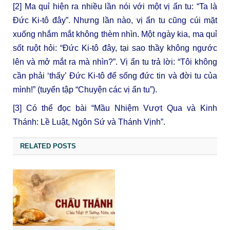
[2]
Ma quỉ hiện ra nhiều lần nói với một vị ẩn tu: “Ta là
Đức Ki-tô đây”. Nhưng lần nào, vị ẩn tu cũng cúi mặt
xuống nhắm mắt không thèm nhìn. Một ngày kia, ma quỉ
sốt ruột hỏi: “Đức Ki-tô đây, tại sao thầy không ngước
lên và mở mắt ra mà nhìn?”. Vị ẩn tu trả lời: “Tôi không
cần phải ‘thấy’ Đức Ki-tô để sống đức tin và đời tu của
mình!” (tuyển tập “Chuyện các vị ẩn tu”).
[3]
Có thể đọc bài “Mầu Nhiệm Vượt Qua và Kinh
Thánh: Lề Luật, Ngôn Sứ và Thánh Vịnh”.
RELATED POSTS