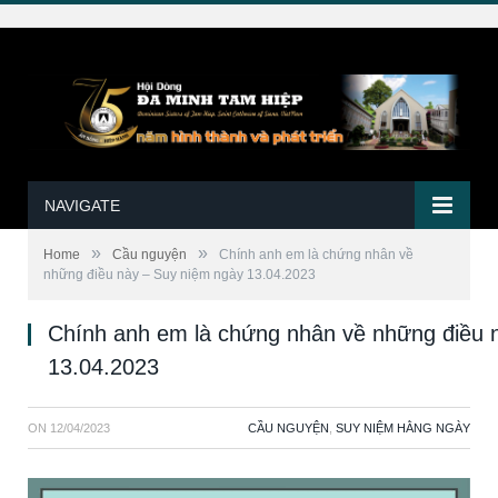
NAVIGATE
»
»
Home
Cầu nguyện
Chính anh em là chứng nhân về
những điều này – Suy niệm ngày 13.04.2023
Chính anh em là chứng nhân về những điều 
13.04.2023
ON
12/04/2023
CẦU NGUYỆN
,
SUY NIỆM HẰNG NGÀY