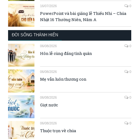
16/07/2026
0
PowerPoint và bài giảng lễ Thiếu Nhi – Chúa
Nhật 16 Thường Niên, Năm A
ĐỜI SỐNG THÁNH HIẾN
06/08/2026
0
Hôn lễ cùng đấng tình quân
06/08/2026
0
Mẹ vẫn luôn thương con
06/08/2026
0
Giọt nước
06/08/2026
0
Thuộc trọn về chúa