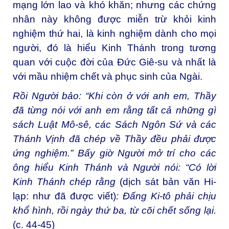
mạng lớn lao và khó khăn; nhưng các chứng
nhân này không được miễn trừ khỏi kinh
nghiệm thứ hai, là kinh nghiệm dành cho mọi
người, đó là hiểu Kinh Thánh trong tương
quan với cuộc đời của Đức Giê-su và nhất là
với mầu nhiệm chết và phục sinh của Ngài.
Rồi Người bảo: “Khi còn ở với anh em, Thầy
đã từng nói với anh em rằng tất cả những gì
sách Luật Mô-sê, các Sách Ngôn Sứ và các
Thánh Vịnh đã chép về Thầy đều phải được
ứng nghiệm.” Bấy giờ Người mở trí cho các
ông hiểu Kinh Thánh và Người nói: “Có lời
Kinh Thánh chép rằng
(dịch sát bản văn Hi-
lạp: như đã được viết)
: Đấng Ki-tô phải chịu
khổ hình, rồi ngày thứ ba, từ cõi chết sống lại.
(c. 44-45)