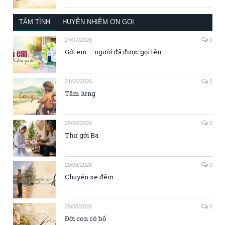
TÂM TÌNH
HUYỀN NHIỆM ƠN GỌI
27/07/2026
0
Gởi em – người đã được gọi tên
21/06/2026
0
Tấm lưng
20/06/2026
0
Thư gởi Ba
20/06/2026
0
Chuyến xe đêm
20/06/2026
0
Đời con có bố