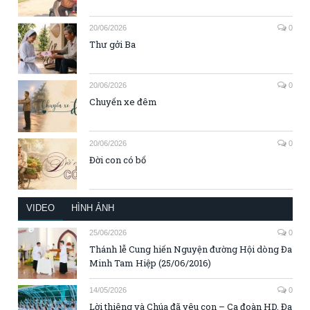
20/06/2026
0
Thư gởi Ba
20/06/2026
0
Chuyến xe đêm
20/06/2026
0
Đời con có bố
VIDEO
HÌNH ẢNH
25/06/2026
0
Thánh lễ Cung hiến Nguyện đường Hội dòng Đa
Minh Tam Hiệp (25/06/2016)
14/05/2026
0
Lời thiêng và Chúa đã yêu con – Ca đoàn HD. Đa