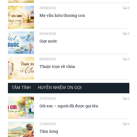
06/08/2026
0
Mẹ vẫn luôn thương con
06/08/2026
0
Giọt nước
06/08/2026
0
Thuộc trọn về chúa
TÂM TÌNH
HUYỀN NHIỆM ƠN GỌI
27/07/2026
0
Gởi em – người đã được gọi tên
21/06/2026
0
Tấm lưng