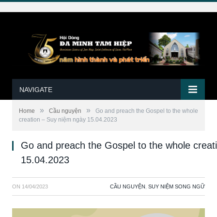
NAVIGATE
»
»
Home
Cầu nguyện
Go and preach the Gospel to the whole
creation – Suy niệm ngày 15.04.2023
Go and preach the Gospel to the whole creat
15.04.2023
ON
14/04/2023
CẦU NGUYỆN
,
SUY NIỆM SONG NGỮ