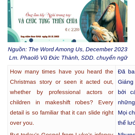
Nguồn: The Word Among Us, December 2023
Lm. Phaolô Vũ Đức Thành, SDD. chuyển ngữ
How many times have you heard the
Đã ba
Christmas story or seen it acted out,
Giáng
whether by professional actors or
bởi c
children in makeshift robes? Every
những
detail is so familiar that it can slide right
Mọi ch
over you.
thể lư
But today’s Gospel from Luke’s infancy
Nhưng