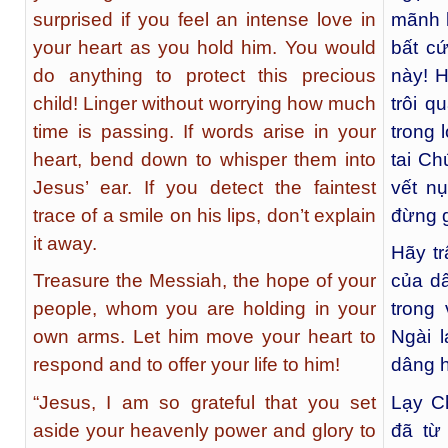
surprised if you feel an intense love in
mãnh l
your heart as you hold him. You would
bất cứ
do anything to protect this precious
này! H
child! Linger without worrying how much
trôi q
time is passing. If words arise in your
trong 
heart, bend down to whisper them into
tai Ch
Jesus’ ear. If you detect the faintest
vết nụ
trace of a smile on his lips, don’t explain
đừng g
it away.
Hãy tr
Treasure the Messiah, the hope of your
của d
people, whom you are holding in your
trong
own arms. Let him move your heart to
Ngài l
respond and to offer your life to him!
dâng h
“Jesus, I am so grateful that you set
Lạy Ch
aside your heavenly power and glory to
đã từ