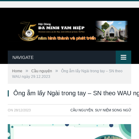
NAVIGATE
»
»
Home
Cầu nguyện
Ông ẵm lấy Ngài trong tay – SN theo
WAU ngày 29.12.2023
Ông ẵm lấy Ngài trong tay – SN theo WAU n
ON
28/12/2023
CẦU NGUYỆN
,
SUY NIỆM SONG NGỮ