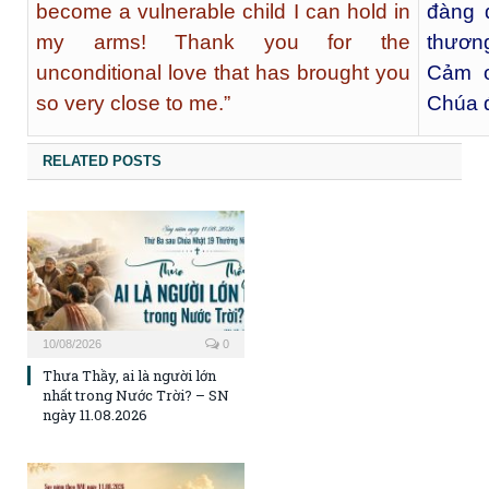
become a vulnerable child I can hold in
đàng đ
my arms! Thank you for the
thương
unconditional love that has brought you
Cảm ơ
so very close to me.”
Chúa đ
RELATED POSTS
10/08/2026
0
Thưa Thầy, ai là người lớn
nhất trong Nước Trời? – SN
ngày 11.08.2026