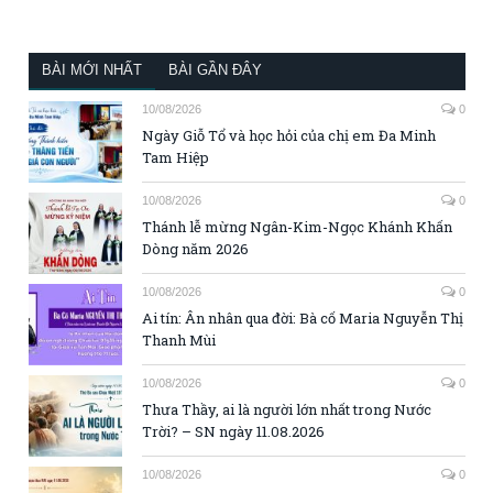
BÀI MỚI NHẤT
BÀI GẦN ĐÂY
10/08/2026
0
Ngày Giỗ Tổ và học hỏi của chị em Đa Minh
Tam Hiệp
10/08/2026
0
Thánh lễ mừng Ngân-Kim-Ngọc Khánh Khấn
Dòng năm 2026
10/08/2026
0
Ai tín: Ân nhân qua đời: Bà cố Maria Nguyễn Thị
Thanh Mùi
10/08/2026
0
Thưa Thầy, ai là người lớn nhất trong Nước
Trời? – SN ngày 11.08.2026
10/08/2026
0