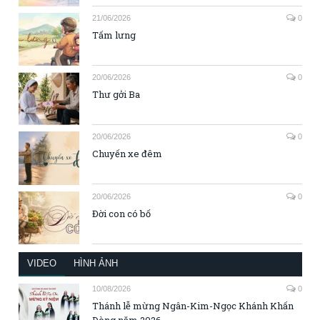
21/06/2026
0
Tấm lưng
20/06/2026
0
Thư gởi Ba
20/06/2026
0
Chuyến xe đêm
20/06/2026
0
Đời con có bố
VIDEO
HÌNH ẢNH
10/08/2026
0
Thánh lễ mừng Ngân-Kim-Ngọc Khánh Khấn
Dòng năm 2026