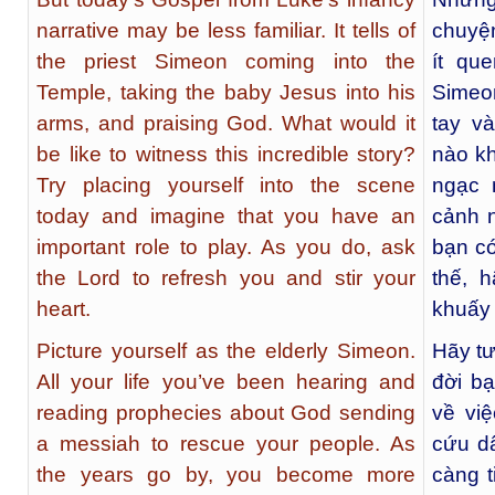
narrative may be less familiar. It tells of
chuyện
the priest Simeon coming into the
ít qu
Temple, taking the baby Jesus into his
Simeon
arms, and praising God. What would it
tay v
be like to witness this incredible story?
nào kh
Try placing yourself into the scene
ngạc 
today and imagine that you have an
cảnh 
important role to play. As you do, ask
bạn có
the Lord to refresh you and stir your
thế, 
heart.
khuấy 
Picture yourself as the elderly Simeon.
Hãy tư
All your life you’ve been hearing and
đời bạ
reading prophecies about God sending
về vi
a messiah to rescue your people. As
cứu dâ
the years go by, you become more
càng t