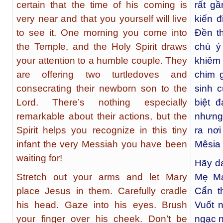
certain that the time of his coming is
rất g
very near and that you yourself will live
kiến đ
to see it. One morning you come into
Đền t
the Temple, and the Holy Spirit draws
chú ý
your attention to a humble couple. They
khiêm
are offering two turtledoves and
chim 
consecrating their newborn son to the
sinh 
Lord. There’s nothing especially
biệt 
remarkable about their actions, but the
nhưng
Spirit helps you recognize in this tiny
ra nơi
infant the very Messiah you have been
Mêsia 
waiting for!
Hãy da
Stretch out your arms and let Mary
Mẹ Ma
place Jesus in them. Carefully cradle
Cẩn t
his head. Gaze into his eyes. Brush
Vuốt 
your finger over his cheek. Don’t be
ngạc n