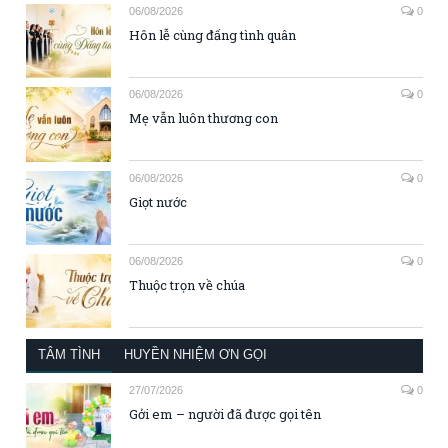
06/08/2026
0
Hôn lễ cùng đấng tình quân
06/08/2026
0
Mẹ vẫn luôn thương con
06/08/2026
0
Giọt nước
06/08/2026
0
Thuộc trọn về chúa
TÂM TÌNH
HUYỀN NHIỆM ƠN GỌI
27/07/2026
0
Gởi em – người đã được gọi tên