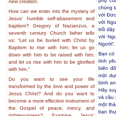
phụ củ
new creation.
chúng t
How can we enter into the mystery of
với Đức
Jesus’ humble self-abasement and
với Ngư
baptism? Gregory of Nazianzus, a
trổi dậ
seventh century Church father tells
với Ng
us: “Let us be buried with Christ by
Người”.
Baptism to rise with him; let us go
Bạn có 
down with him to be raised with him;
tình yê
and let us rise with him to be glorified
biến đ
with him.”
một dụ
Do you want to see your life
bình an
transformed by the love and power of
Hãy suy
Jesus Christ? And do you want to
và cầu 
become a more effective instrument of
một thá
the Gospel of peace, mercy, and
bạn th
righteousness? Examine Jesus’