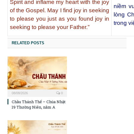
Spirit and inflame my heart with the joy
niềm vu
of the Gospel. May I find joy in seeking
lòng Ch
to please you just as you found joy in
trong v
seeking to please your Father.”
RELATED POSTS
08/08/2026
0
Chầu Thánh Thể – Chúa Nhật
19 Thường Niên, năm A