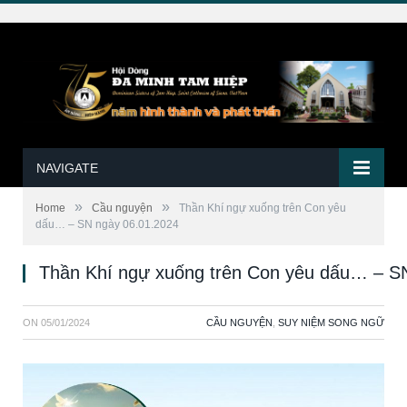
NAVIGATE
»
»
Home
Cầu nguyện
Thần Khí ngự xuống trên Con yêu
dấu… – SN ngày 06.01.2024
Thần Khí ngự xuống trên Con yêu dấu… – S
ON
05/01/2024
CẦU NGUYỆN
,
SUY NIỆM SONG NGỮ