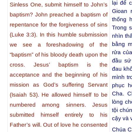
lại để
Sinless One, submit himself to John’s
Gioan 
baptism? John preached a baptism of
thống h
repentance for the forgiveness of sins
Trong s
(Luke 3:3). In this humble submission
nhìn th
bằng m
we see a foreshadowing of the
rửa của
“baptism” of his bloody death upon the
đầu sứ
cross. Jesus’ baptism is the
đau khổ
acceptance and the beginning of his
mình tr
mission as God’s suffering Servant
phục h
Cha. C
(Isaiah 53). He allowed himself to be
lòng ch
numbered among sinners. Jesus
tội chú
submitted himself entirely to his
cậy và 
Father’s will. Out of love he consented
Chúa C