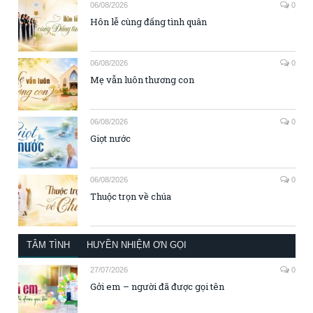
06/08/2026
0
Hôn lễ cùng đấng tình quân
06/08/2026
0
Mẹ vẫn luôn thương con
06/08/2026
0
Giọt nước
06/08/2026
0
Thuộc trọn về chúa
TÂM TÌNH
HUYỀN NHIỆM ƠN GỌI
27/07/2026
0
Gởi em – người đã được gọi tên