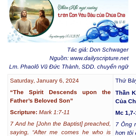
Tác giả: Don Schwager
Nguồn:
www.dailyscripture.net
Lm. Phaolô Vũ Đức Thành, SDD. chuyển ngữ
Saturday, January 6, 2024
Thứ Bảy
“The Spirit Descends upon the
Thần K
Father’s Beloved Son”
Của Ch
Scripture:
Mark 1:7-11
Mc 1,7-
7 And he [John the Baptist] preached,
7
Ông r
saying, “After me comes he who is
hơn tôi