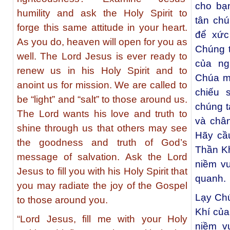
cho bạ
humility and ask the Holy Spirit to
tân chú
forge this same attitude in your heart.
để xức
As you do, heaven will open for you as
Chúng t
well. The Lord Jesus is ever ready to
của ng
renew us in his Holy Spirit and to
Chúa m
anoint us for mission. We are called to
chiếu 
be “light” and “salt” to those around us.
chúng t
The Lord wants his love and truth to
và chân
shine through us that others may see
Hãy cầ
the goodness and truth of God’s
Thần Kh
message of salvation. Ask the Lord
niềm v
Jesus to fill you with his Holy Spirit that
quanh.
you may radiate the joy of the Gospel
Lạy Chú
to those around you.
Khí của
“Lord Jesus, fill me with your Holy
niềm v