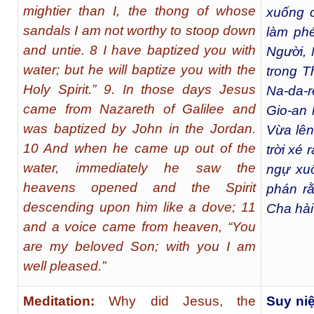
mightier than I, the thong of whose
xuống c
sandals I am not worthy to stoop down
làm ph
and untie. 8 I have baptized you with
Người,
water; but he will baptize you with the
trong T
Holy Spirit.” 9. In those days Jesus
Na-da-r
came from Nazareth of Galilee and
Gio-an 
was baptized by John in the Jordan.
Vừa lên
10 And when he came up out of the
trời xé
water, immediately he saw the
ngự xuố
heavens opened and the Spirit
phán r
descending upon him like a dove; 11
Cha hài
and a voice came from heaven, “You
are my beloved Son; with you I am
well pleased.”
Meditation:
Why did Jesus, the
Suy n