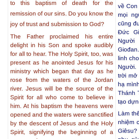
to this baptism of death for the
về Con 
remission of our sins. Do you know the
mọi ng
cũng đư
joy of trust and submission to God?
Đức Gi
The Father proclaimed his entire
Người 
delight in his Son and spoke audibly
Giođan.
for all to hear. The Holy Spirit, too, was
linh ch
present as he anointed Jesus for his
Người. 
ministry which began that day as he
trời mở
rose from the waters of the Jordan
hạ mìn
river. Jesus will be the source of the
Thánh 
Spirit for all who come to believe in
tạo dựn
him. At his baptism the heavens were
Làm thế
opened and the waters were sanctified
nhiệm 
by the descent of Jesus and the Holy
Giêsu? 
Spirit, signifying the beginning of a