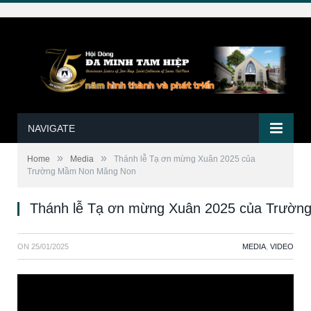
NAVIGATE
»
»
Home
Media
Thánh lễ Tạ ơn mừng Xuân 2025 của
Trường Mầm Non Măng Non
Thánh lễ Tạ ơn mừng Xuân 2025 của Trườ
ON
25/01/2025
MEDIA
,
VIDEO