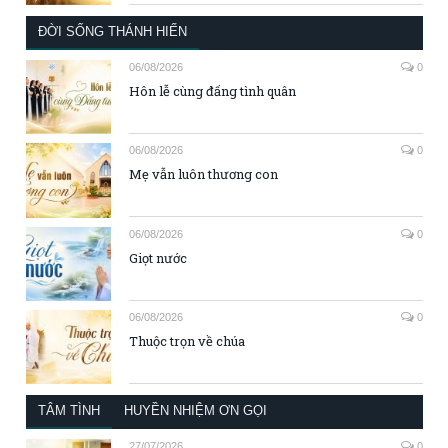
ĐỜI SỐNG THÁNH HIẾN
06/08/2026
0
Hôn lễ cùng đấng tình quân
06/08/2026
0
Mẹ vẫn luôn thương con
06/08/2026
0
Giọt nước
06/08/2026
0
Thuộc trọn về chúa
TÂM TÌNH
HUYỀN NHIỆM ƠN GỌI
27/07/2026
0