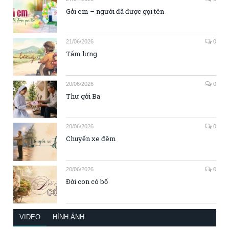
Gởi em – người đã được gọi tên
21/06/2026
0
Tấm lưng
20/06/2026
0
Thư gởi Ba
20/06/2026
0
Chuyến xe đêm
20/06/2026
0
Đời con có bố
VIDEO
HÌNH ẢNH