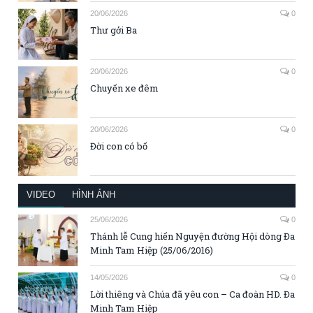
20/06/2026
0
Thư gởi Ba
20/06/2026
0
Chuyến xe đêm
20/06/2026
0
Đời con có bố
VIDEO
HÌNH ẢNH
25/06/2026
0
Thánh lễ Cung hiến Nguyện đường Hội dòng Đa
Minh Tam Hiệp (25/06/2016)
14/05/2026
0
Lời thiêng và Chúa đã yêu con – Ca đoàn HD. Đa
Minh Tam Hiệp