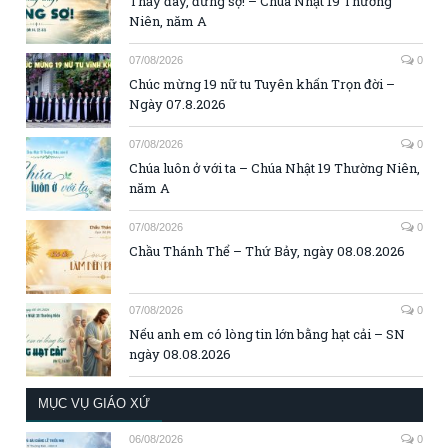
Thầy đây, đừng sợ! – Chúa Nhật 19 Thường
Niên, năm A
07/08/2026
0
Chúc mừng 19 nữ tu Tuyên khấn Trọn đời –
Ngày 07.8.2026
07/08/2026
0
Chúa luôn ở với ta – Chúa Nhật 19 Thường Niên,
năm A
07/08/2026
0
Chầu Thánh Thể – Thứ Bảy, ngày 08.08.2026
07/08/2026
0
Nếu anh em có lòng tin lớn bằng hạt cải – SN
ngày 08.08.2026
MỤC VỤ GIÁO XỨ
06/08/2026
0