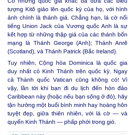
Có những quốc gia khác đã đưa các biểu
tượng Kitô giáo lên quốc kỳ của họ, với hình
ảnh chính là thánh giá. Chẳng hạn, lá cờ nổi
tiếng Union Jack của Vương quốc Anh là sự
kết hợp từ những thập giá của các thánh bổn
mạng là Thánh George (Anh); Thánh Anrê
(Scotland), và Thánh Patrick (Bắc Ireland).
Tuy nhiên, Cộng hòa Dominica là quốc gia
duy nhất có Kinh Thánh trên quốc kỳ. Ngay
cả Thành quốc
Vatican
cũng không có! Vì
vậy, lần tới khi bạn đi du lịch đến hòn đảo
Caribbean này (hoặc nếu bạn sống ở đó), hãy
tận hưởng một buổi bình minh hay hoàng hôn
tuyệt đẹp, giữa thiên nhiên, với lá cờ — và
quyển Kinh Thánh — phấp phới trong gió.