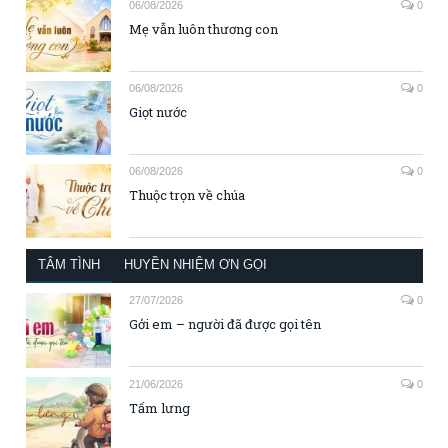
06/08/2026
0
Mẹ vẫn luôn thương con
06/08/2026
0
Giọt nước
06/08/2026
0
Thuộc trọn về chúa
TÂM TÌNH
HUYỀN NHIỆM ƠN GỌI
27/07/2026
0
Gởi em – người đã được gọi tên
21/06/2026
0
Tấm lưng