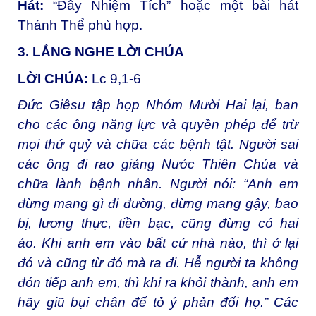
Hát:
“Đây Nhiệm Tích” hoặc một bài hát
Thánh Thể phù hợp.
3. LẮNG NGHE LỜI CHÚA
LỜI CHÚA:
Lc 9,1-6
Đức Giêsu tập họp Nhóm Mười Hai lại, ban
cho các ông năng lực và quyền phép để trừ
mọi thứ quỷ và chữa các bệnh tật. Người sai
các ông đi rao giảng Nước Thiên Chúa và
chữa lành bệnh nhân. Người nói: “Anh em
đừng mang gì đi đường, đừng mang gậy, bao
bị, lương thực, tiền bạc, cũng đừng có hai
áo. Khi anh em vào bất cứ nhà nào, thì ở lại
đó và cũng từ đó mà ra đi. Hễ người ta không
đón tiếp anh em, thì khi ra khỏi thành, anh em
hãy giũ bụi chân để tỏ ý phản đối họ.” Các