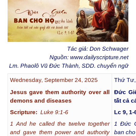
Tác giả: Don Schwager
Nguồn:
www.dailyscripture.net
Lm. Phaolô Vũ Đức Thành, SDD. chuyển ngữ
Wednesday, September 24, 2025
Thứ Tư,
Jesus gave them authority over all
Đức Gi
demons and diseases
tất cả 
Scripture:
Luke 9:1-6
Lc 9, 1-
1 And he called the twelve together
1
Đức Gi
and gave them power and authority
ban cho