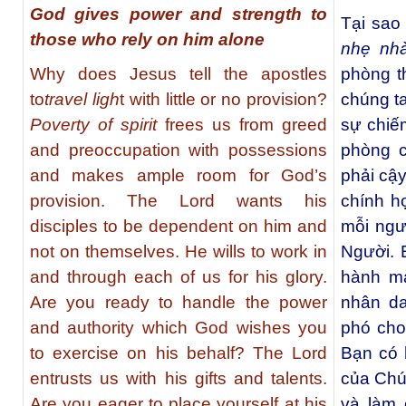
God gives power and strength to
Tại sao
those who rely on him alone
nhẹ nh
Why does Jesus tell the apostles
phòng 
to
travel ligh
t with little or no provision?
chúng ta
Poverty of spirit
frees us from greed
sự chiế
and preoccupation with possessions
phòng 
and makes ample room for God’s
phải cậ
provision. The Lord wants his
chính h
disciples to be dependent on him and
mỗi ngư
not on themselves. He wills to work in
Người. 
and through each of us for his glory.
hành m
Are you ready to handle the power
nhân da
and authority which God wishes you
phó cho
to exercise on his behalf? The Lord
Bạn có 
entrusts us with his gifts and talents.
của Chúa
Are you eager to place yourself at his
và làm 