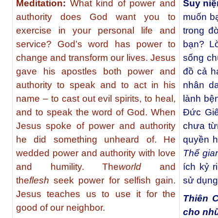
Meditation:
What kind of power and
Suy niệ
authority does God want you to
muốn bạ
exercise in your personal life and
trong đ
service? God’s word has power to
bạn? Lờ
change and transform our lives. Jesus
sống ch
gave his apostles both power and
đồ cả h
authority to speak and to act in his
nhân da
name – to cast out evil spirits, to heal,
lành bện
and to speak the word of God. When
Đức Giês
Jesus spoke of power and authority
chưa từ
he did something unheard of. He
quyền h
wedded power and authority with love
Thế gia
and humility. The
world
and
ích kỷ 
the
flesh
seek power for selfish gain.
sử dụng 
Jesus teaches us to use it for the
Thiên 
good of our neighbor.
cho nhữ