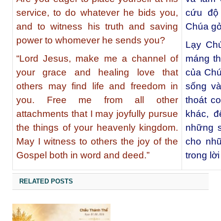
service, to do whatever he bids you,
cứu độ
and to witness his truth and saving
Chúa gở
power to whomever he sends you?
Lạy Chú
“Lord Jesus, make me a channel of
máng th
your grace and healing love that
của Chú
others may find life and freedom in
sống và
you. Free me from all other
thoát c
attachments that I may joyfully pursue
khác, đ
the things of your heavenly kingdom.
những s
May I witness to others the joy of the
cho nhữ
Gospel both in word and deed.”
trong lờ
RELATED POSTS