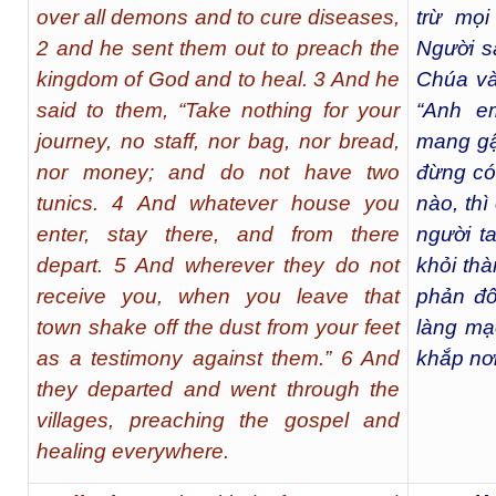
over all demons and to cure diseases,
trừ mọi
2 and he sent them out to preach the
Người s
kingdom of God and to heal. 3 And he
Chúa và
said to them, “Take nothing for your
“Anh e
journey, no staff, nor bag, nor bread,
mang gậy
nor money; and do not have two
đừng có
tunics. 4 And whatever house you
nào, thì
enter, stay there, and from there
người t
depart. 5 And wherever they do not
khỏi thà
receive you, when you leave that
phản đố
town shake off the dust from your feet
làng mạ
as a testimony against them.” 6 And
khắp nơi
they departed and went through the
villages, preaching the gospel and
healing everywhere.