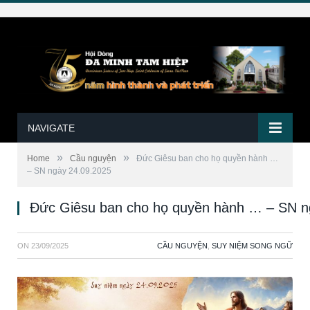
NAVIGATE
»
»
Home
Cầu nguyện
Đức Giêsu ban cho họ quyền hành …
– SN ngày 24.09.2025
Đức Giêsu ban cho họ quyền hành … – SN n
ON
23/09/2025
CẦU NGUYỆN
,
SUY NIỆM SONG NGỮ