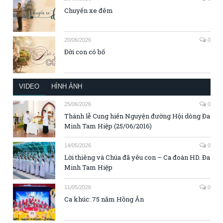
Chuyến xe đêm
20/06/2026
0
Đời con có bố
VIDEO
HÌNH ẢNH
25/06/2026
0
Thánh lễ Cung hiến Nguyện đường Hội dòng Đa
Minh Tam Hiệp (25/06/2016)
14/05/2026
0
Lời thiêng và Chúa đã yêu con – Ca đoàn HD. Đa
Minh Tam Hiệp
11/05/2026
0
Ca khúc: 75 năm Hồng Ân