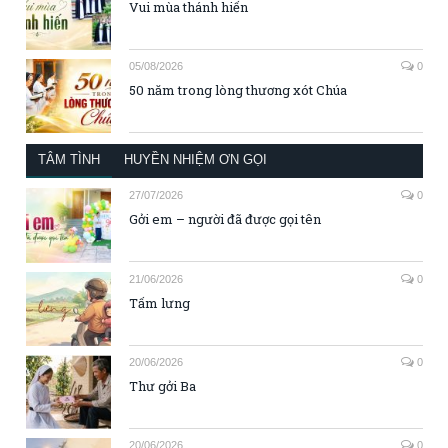
Vui mùa thánh hiến
05/08/2026
0
50 năm trong lòng thương xót Chúa
TÂM TÌNH
HUYỀN NHIỆM ƠN GỌI
27/07/2026
0
Gởi em – người đã được gọi tên
21/06/2026
0
Tấm lưng
20/06/2026
0
Thư gởi Ba
20/06/2026
0