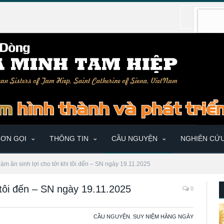
ƠN GỌI
THÔNG TIN
CẦU NGUYỆN
NGHIÊN CỨ
làm ăn sinh lợi cho tới khi tôi đến – SN ngày 19.11.2025
i tôi đến – SN ngày 19.11.2025
0
CẦU NGUYỆN
,
SUY NIỆM HẰNG NGÀY