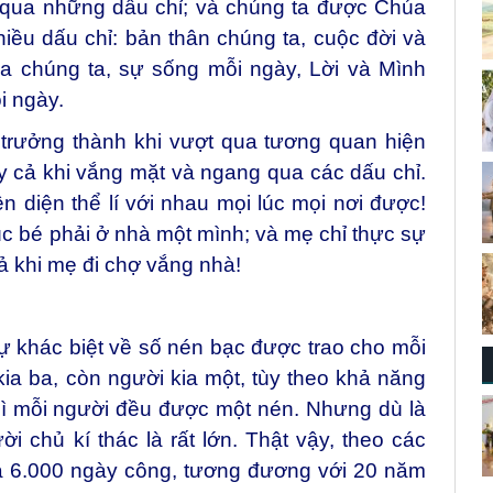
qua những dấu chỉ; và chúng ta được Chúa
iều dấu chỉ: bản thân chúng ta, cuộc đời và
a chúng ta, sự sống mỗi ngày, Lời và Mình
i ngày.
 trưởng thành khi vượt qua tương quan hiện
y cả khi vắng mặt và ngang qua các dấu chỉ.
n diện thể lí với nhau mọi lúc mọi nơi được!
úc bé phải ở nhà một mình; và mẹ chỉ thực sự
ả khi mẹ đi chợ vắng nhà!
ự khác biệt về số nén bạc được trao cho mỗi
ia ba, còn người kia một, tùy theo khả năng
hì mỗi người đều được một nén. Nhưng dù là
 chủ kí thác là rất lớn. Thật vậy, theo các
iá 6.000 ngày công, tương đương với 20 năm