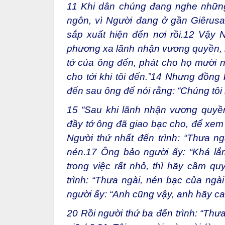
11
Khi dân chúng đang nghe những 
ngôn, vì Người đang ở gần Giêrusa
sắp xuất hiện đến nơi rồi.
12
Vậy Ng
phương xa lãnh nhận vương quyền, rồ
tớ của ông đến, phát cho họ mười né
cho tới khi tôi đến.”
14
Nhưng đồng b
đến sau ông để nói rằng: “Chúng tô
15
“Sau khi lãnh nhận vương quyền,
đầy tớ ông đã giao bạc cho, để xem 
Người thứ nhất đến trình: “Thưa ng
nén.
17
Ông bảo người ấy: “Khá lắm,
trong việc rất nhỏ, thì hãy cầm quy
trình: “Thưa ngài, nén bạc của ngà
người ấy: “Anh cũng vậy, anh hãy cai
20
Rồi người thứ ba đến trình: “Thưa