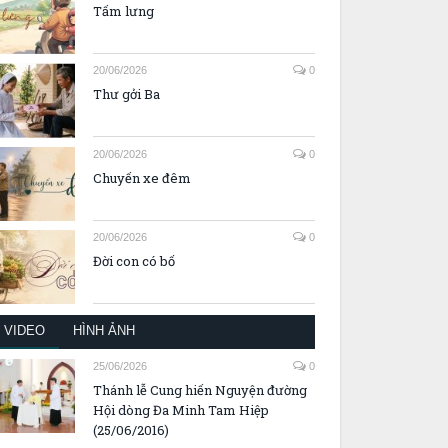
Tấm lưng
20/06/2026
0
Thư gởi Ba
20/06/2026
0
Chuyến xe đêm
20/06/2026
0
Đời con có bố
VIDEO
HÌNH ẢNH
25/06/2026
0
Thánh lễ Cung hiến Nguyện đường
Hội dòng Đa Minh Tam Hiệp
(25/06/2016)