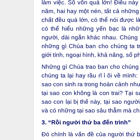
làm việc. Số vốn quá lớn! Điều này
năm, hai hay một nén, tất cả những
chất đều quá lớn, có thể nói được l
có thể hiểu những yến bạc là nh
người, dài ngắn khác nhau. Chúng t
những gì Chúa ban cho chúng ta tro
giới tính, ngoại hình, khả năng, số
Những gì Chúa trao ban cho chúng ta
chúng ta lại hay rầu rĩ ỉ ôi về mình
sao con sinh ra trong hoàn cảnh như
tại sao con không là con trai? Tại 
sao con lại bị thế này, tại sao ngư
và có những tại sao sâu thẳm mà chỉ
3. “Rồi người thứ ba đến trình”
Đó chính là vấn đề của người thứ b