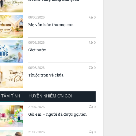
06/08/2026
0
Mẹ vẫn luôn thương con
06/08/2026
0
Giọt nước
06/08/2026
0
Thuộc trọn về chúa
TÂM TÌNH
HUYỀN NHIỆM ƠN GỌI
27/07/2026
0
Gởi em – người đã được gọi tên
21/06/2026
0