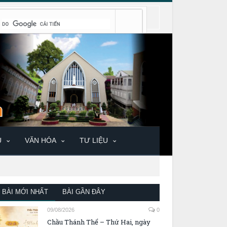
U
VĂN HÓA
TƯ LIỆU
BÀI MỚI NHẤT
BÀI GẦN ĐÂY
09/08/2026
0
Chầu Thánh Thể – Thứ Hai, ngày