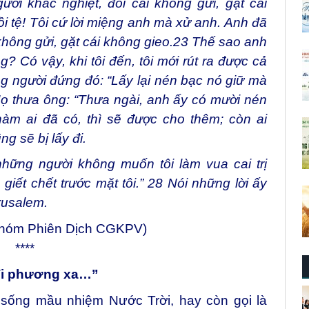
gười khắc nghiệt, đòi cái không gửi, gặt cái
ồi tệ! Tôi cứ lời miệng anh mà xử anh. Anh đã
 không gửi, gặt cái không gieo.
23
Thế sao anh
? Có vậy, khi tôi đến, tôi mới rút ra được cả
 người đứng đó: “Lấy lại nén bạc nó giữ mà
ọ thưa ông: “Thưa ngài, anh ấy có mười nén
àm ai đã có, thì sẽ được cho thêm; còn ai
g sẽ bị lấy đi.
những người không muốn tôi làm vua cai trị
giết chết trước mặt tôi.”
28
Nói những lời ấy
rusalem.
Nhóm Phiên Dịch CGKPV)
****
 đi phương xa…”
 sống mầu nhiệm Nước Trời, hay còn gọi là