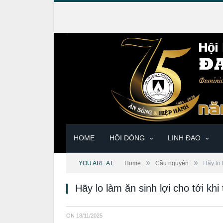
HOME
HỘI DÒNG
LINH ĐẠO
»
»
YOU ARE AT:
Home
Cầu nguyện
Hãy lo 
Hãy lo làm ăn sinh lợi cho tới kh
ON
18/11/2025